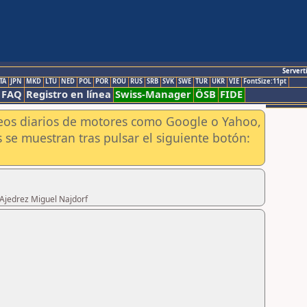
Servert
TA
JPN
MKD
LTU
NED
POL
POR
ROU
RUS
SRB
SVK
SWE
TUR
UKR
VIE
FontSize:11pt
FAQ
Registro en línea
Swiss-Manager
ÖSB
FIDE
aneos diarios de motores como Google o Yahoo,
 se muestran tras pulsar el siguiente botón:
 Ajedrez Miguel Najdorf