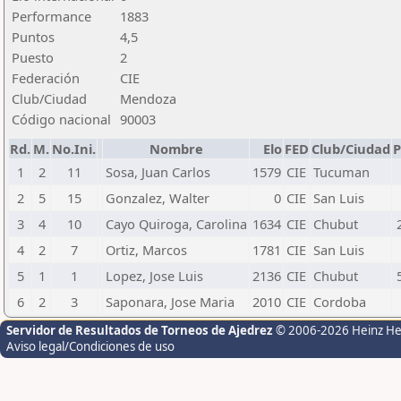
Performance
1883
Puntos
4,5
Puesto
2
Federación
CIE
Club/Ciudad
Mendoza
Código nacional
90003
Rd.
M.
No.Ini.
Nombre
Elo
FED
Club/Ciudad
P
1
2
11
Sosa, Juan Carlos
1579
CIE
Tucuman
2
5
15
Gonzalez, Walter
0
CIE
San Luis
3
4
10
Cayo Quiroga, Carolina
1634
CIE
Chubut
4
2
7
Ortiz, Marcos
1781
CIE
San Luis
5
1
1
Lopez, Jose Luis
2136
CIE
Chubut
6
2
3
Saponara, Jose Maria
2010
CIE
Cordoba
Servidor de Resultados de Torneos de Ajedrez
© 2006-2026 Heinz H
Aviso legal/Condiciones de uso