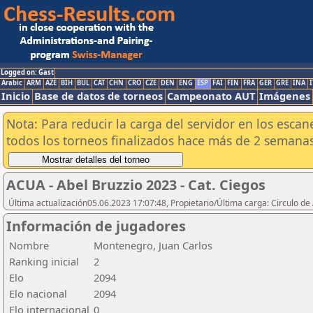
Logged on: Gast
Arabic
ARM
AZE
BIH
BUL
CAT
CHN
CRO
CZE
DEN
ENG
ESP
FAI
FIN
FRA
GER
GRE
INA
I
Inicio
Base de datos de torneos
Campeonato AUT
Imágenes
Nota: Para reducir la carga del servidor en los esc
todos los torneos finalizados hace más de 2 semanas
ACUA - Abel Bruzzio 2023 - Cat. Ciegos
Última actualización05.06.2023 17:07:48, Propietario/Última carga: Circulo de
Información de jugadores
Nombre
Montenegro, Juan Carlos
Ranking inicial
2
Elo
2094
Elo nacional
2094
Elo internacional
0