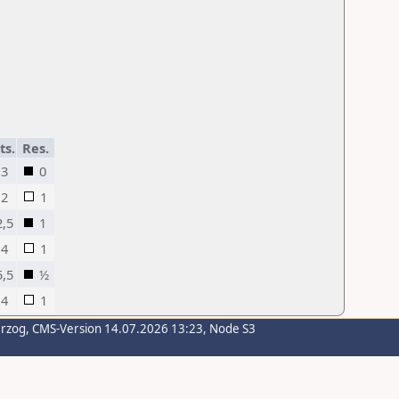
ts.
Res.
3
0
2
1
2,5
1
4
1
5,5
½
4
1
erzog
, CMS-Version 14.07.2026 13:23, Node S3