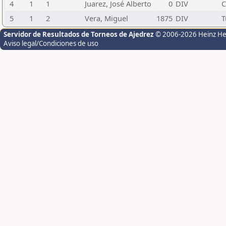
4
1
1
Juarez, José Alberto
0
DIV
C
5
1
2
Vera, Miguel
1875
DIV
T
Servidor de Resultados de Torneos de Ajedrez
© 2006-2026 Heinz H
Aviso legal/Condiciones de uso