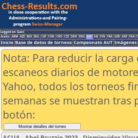
Logged on: Gast
Arabic
ARM
AZE
BIH
BUL
CAT
CHN
CRO
CZE
DEN
ENG
ESP
FAI
FIN
FRA
GER
GRE
INA
I
Inicio
Base de datos de torneos
Campeonato AUT
Imágenes
Nota: Para reducir la carga 
escaneos diarios de motor
Yahoo, todos los torneos f
semanas se muestran tras p
botón:
ACUA - Abel Bruzzio 2023 - Disminuidos Visu