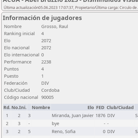
Última actualización05.06.2023 17:07:37, Propietario/Última carga: Circulo de
Información de jugadores
Nombre
Grosso, Raul
Ranking inicial
4
Elo
2072
Elo nacional
2072
Elo internacional
0
Performance
2238
Puntos
4
Puesto
1
Federación
DIV
Club/Ciudad
Cordoba
Código nacional
90005
Rd.
No.Ini.
Nombre
Elo
FED
Club/Ciudad
1
2
3
Miranda, Juan Javier
1876
DIV
S
2
3
-
bye
-
-
3
2
5
Reno, Sofia
0
DIV
S