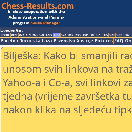
Logged on: Gast
Arabic
ARM
AZE
BIH
BUL
CAT
CHN
CRO
CZE
DEN
ENG
ESP
FAI
FIN
FRA
GER
GRE
INA
I
Početna
Turnirska baza
Prvenstvo Austrije
Pictures
FAQ
Onl
Bilješka: Kako bi smanjili 
unosom svih linkova na traž
Yahoo-a i Co-a, svi linkovi z
tjedna (vrijeme završetka tu
nakon klika na sljedeću tipk