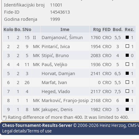
Identifikacijski broj
11001
Fide-ID
14543613
Godina rođenja
1999
Kolo
Bo.
SNo
Ime
Rtg
FED
Bod.
Rez.
1
2
15
II
Damjanović, Šimun
1760
CRO
5,5
1
2
2
9
MK
Pintarić, Ivica
1954
CRO
3
1
3
2
5
MK
Stipić, Bruno
2083
CRO
4
0
4
4
11
MK
Pauš, Veljko
1936
CRO
5
1
5
2
3
Horvat, Damjan
2141
CRO
6,5
1
6
2
26
Marfat, Ivan
0
CRO
5,5
1
7
1
4
Heged, Vlado
2117
CRO
7,5
1
8
1
1
MK
Marković, Franjo-Josip
2168
CRO
6
1
9
1
8
MK
Jakupec, Denis
1982
CRO
5
1
*) Rating difference of more than 400. It was limited to 400.
Chess-Tournament-Results-Server
© 2006-2026 Heinz Herzog
, CMS-
Legal details/Terms of use