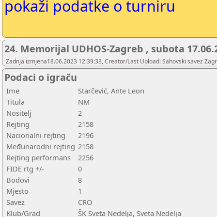
pokaži podatke o turniru
24. Memorijal UDHOS-Zagreb , subota 17.06.
Zadnja izmjena18.06.2023 12:39:33, Creator/Last Upload: Sahovski savez Zag
Podaci o igraču
Ime
Starčević, Ante Leon
Titula
NM
Nositelj
2
Rejting
2158
Nacionalni rejting
2196
Međunarodni rejting
2158
Rejting performans
2256
FIDE rtg +/-
0
Bodovi
8
Mjesto
1
Savez
CRO
Klub/Grad
ŠK Sveta Nedelja, Sveta Nedelja