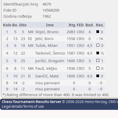
Identifikacijski broj
4679
Fide-ID
14568209
Godina rođenja
1962
Kolo
Bo.
SNo
Ime
Rtg
FED
Bod.
Rez.
1
5
5
MK
Stipić, Bruno
2083
CRO
4
0
2
13
23
III
Jelić, Boro
1558
CRO
0
- 1K
3
6
10
MK
Tušek, Milan
1951
CRO
4,5
0
4
12
22
Tanković, Šemso
1587
CRO
4,5
½
5
9
25
Jurišić, Dragutin
1600
CRO
3
1
6
8
11
MK
Pauš, Veljko
1936
CRO
5
0
7
10
21
II
Ivančić, Mate
1600
CRO
4,5
0
8
14
-2
nisu parovani
0
0
- 0
9
14
-2
nisu parovani
0
0
- 0
*) Rating difference of more than 400. It was limited to 400.
Chess-Tournament-Results-Server
© 2006-2026 Heinz Herzog
, CMS-
Legal details/Terms of use