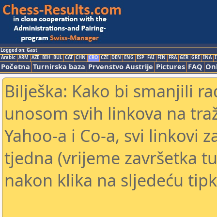
Logged on: Gast
Arabic
ARM
AZE
BIH
BUL
CAT
CHN
CRO
CZE
DEN
ENG
ESP
FAI
FIN
FRA
GER
GRE
INA
I
Početna
Turnirska baza
Prvenstvo Austrije
Pictures
FAQ
Onl
Bilješka: Kako bi smanjili 
unosom svih linkova na traž
Yahoo-a i Co-a, svi linkovi z
tjedna (vrijeme završetka tu
nakon klika na sljedeću tipk