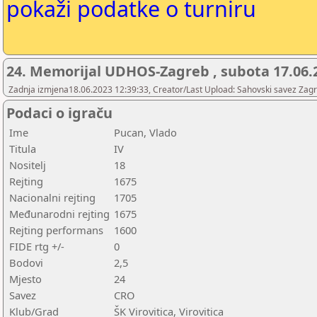
pokaži podatke o turniru
24. Memorijal UDHOS-Zagreb , subota 17.06.
Zadnja izmjena18.06.2023 12:39:33, Creator/Last Upload: Sahovski savez Zag
Podaci o igraču
Ime
Pucan, Vlado
Titula
IV
Nositelj
18
Rejting
1675
Nacionalni rejting
1705
Međunarodni rejting
1675
Rejting performans
1600
FIDE rtg +/-
0
Bodovi
2,5
Mjesto
24
Savez
CRO
Klub/Grad
ŠK Virovitica, Virovitica