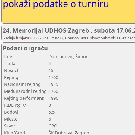
pokaži podatke o turniru
24. Memorijal UDHOS-Zagreb , subota 17.06.
Zadnja izmjena18.06.2023 12:39:33, Creator/Last Upload: Sahovski savez Zag
Podaci o igraču
Ime
Damjanović, Šimun
Titula
II
Nositelj
15
Rejting
1760
Nacionalni rejting
1915
Međunarodni rejting
1760
Rejting performans
1896
FIDE rtg +/-
0
Bodovi
5,5
Mjesto
6
Savez
CRO
Klub/Grad
ŠK Dubrava, Zagreb