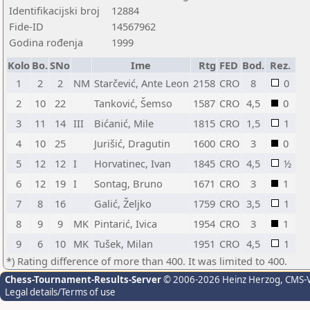
Identifikacijski broj
12884
Fide-ID
14567962
Godina rođenja
1999
Kolo
Bo.
SNo
Ime
Rtg
FED
Bod.
Rez.
1
2
2
NM
Starčević, Ante Leon
2158
CRO
8
0
2
10
22
Tanković, Šemso
1587
CRO
4,5
0
3
11
14
III
Bićanić, Mile
1815
CRO
1,5
1
4
10
25
Jurišić, Dragutin
1600
CRO
3
0
5
12
12
I
Horvatinec, Ivan
1845
CRO
4,5
½
6
12
19
I
Sontag, Bruno
1671
CRO
3
1
7
8
16
Galić, Željko
1759
CRO
3,5
1
8
9
9
MK
Pintarić, Ivica
1954
CRO
3
1
9
6
10
MK
Tušek, Milan
1951
CRO
4,5
1
*) Rating difference of more than 400. It was limited to 400.
Chess-Tournament-Results-Server
© 2006-2026 Heinz Herzog
, CMS-
Legal details/Terms of use