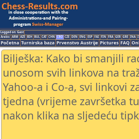
Logged on: Gast
Arabic
ARM
AZE
BIH
BUL
CAT
CHN
CRO
CZE
DEN
ENG
ESP
FAI
FIN
FRA
GER
GRE
INA
I
Početna
Turnirska baza
Prvenstvo Austrije
Pictures
FAQ
Onl
Bilješka: Kako bi smanjili 
unosom svih linkova na traž
Yahoo-a i Co-a, svi linkovi z
tjedna (vrijeme završetka tu
nakon klika na sljedeću tipk