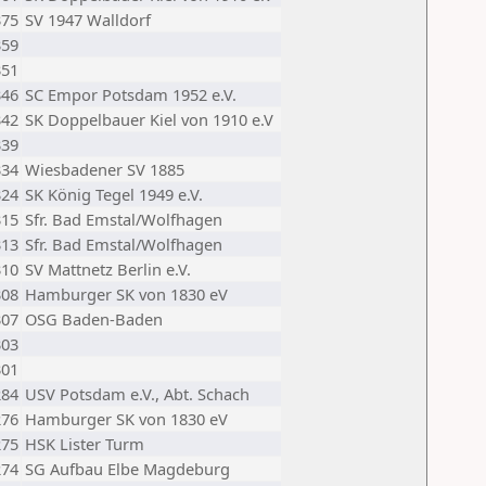
375
SV 1947 Walldorf
359
351
346
SC Empor Potsdam 1952 e.V.
342
SK Doppelbauer Kiel von 1910 e.V
339
334
Wiesbadener SV 1885
324
SK König Tegel 1949 e.V.
315
Sfr. Bad Emstal/Wolfhagen
313
Sfr. Bad Emstal/Wolfhagen
310
SV Mattnetz Berlin e.V.
308
Hamburger SK von 1830 eV
307
OSG Baden-Baden
303
301
284
USV Potsdam e.V., Abt. Schach
276
Hamburger SK von 1830 eV
275
HSK Lister Turm
274
SG Aufbau Elbe Magdeburg