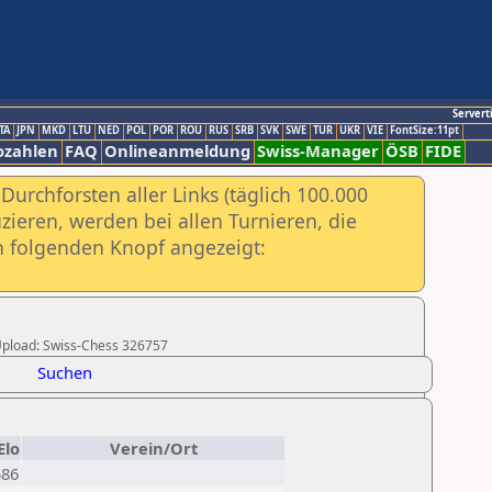
Servert
TA
JPN
MKD
LTU
NED
POL
POR
ROU
RUS
SRB
SVK
SWE
TUR
UKR
VIE
FontSize:11pt
ozahlen
FAQ
Onlineanmeldung
Swiss-Manager
ÖSB
FIDE
urchforsten aller Links (täglich 100.000
ieren, werden bei allen Turnieren, die
ch folgenden Knopf angezeigt:
r Upload: Swiss-Chess 326757
Suchen
Elo
Verein/Ort
586