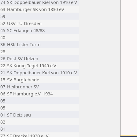
274
SK Doppelbauer Kiel von 1910 e.V
263
Hamburger SK von 1830 eV
259
252
USV TU Dresden
245
SC Erlangen 48/88
240
236
HSK Lister Turm
228
226
Post SV Uelzen
222
SK König Tegel 1949 e.V.
221
SK Doppelbauer Kiel von 1910 e.V
215
SV Bargteheide
207
Heilbronner SV
206
SF Hamburg e.V. 1934
205
205
201
SF Deizisau
182
181
177
SF Brackel 1930 e. V.