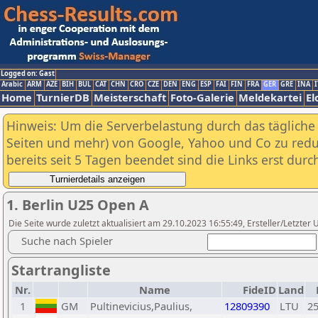
Logged on: Gast
Arabic
ARM
AZE
BIH
BUL
CAT
CHN
CRO
CZE
DEN
ENG
ESP
FAI
FIN
FRA
GER
GRE
INA
I
Home
TurnierDB
Meisterschaft
Foto-Galerie
Meldekartei
El
Hinweis: Um die Serverbelastung durch das tägliche D
Seiten und mehr) von Google, Yahoo und Co zu reduz
bereits seit 5 Tagen beendet sind die Links erst dur
1. Berlin U25 Open A
Die Seite wurde zuletzt aktualisiert am 29.10.2023 16:55:49, Ersteller/Letzte
Suche nach Spieler
Startrangliste
Nr.
Name
FideID
Land
1
GM
Pultinevicius,Paulius,
12809390
LTU
2