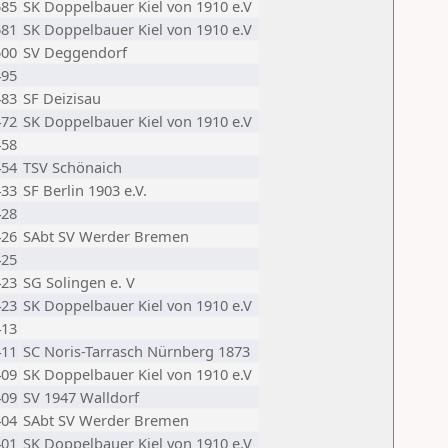
585
SK Doppelbauer Kiel von 1910 e.V
581
SK Doppelbauer Kiel von 1910 e.V
500
SV Deggendorf
495
483
SF Deizisau
472
SK Doppelbauer Kiel von 1910 e.V
458
454
TSV Schönaich
433
SF Berlin 1903 e.V.
428
426
SAbt SV Werder Bremen
425
423
SG Solingen e. V
423
SK Doppelbauer Kiel von 1910 e.V
413
411
SC Noris-Tarrasch Nürnberg 1873
409
SK Doppelbauer Kiel von 1910 e.V
409
SV 1947 Walldorf
404
SAbt SV Werder Bremen
401
SK Doppelbauer Kiel von 1910 e.V