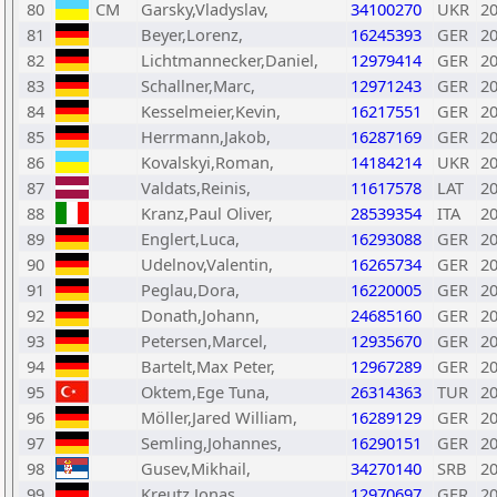
80
CM
Garsky,Vladyslav,
34100270
UKR
2
81
Beyer,Lorenz,
16245393
GER
2
82
Lichtmannecker,Daniel,
12979414
GER
2
83
Schallner,Marc,
12971243
GER
2
84
Kesselmeier,Kevin,
16217551
GER
2
85
Herrmann,Jakob,
16287169
GER
2
86
Kovalskyi,Roman,
14184214
UKR
2
87
Valdats,Reinis,
11617578
LAT
2
88
Kranz,Paul Oliver,
28539354
ITA
2
89
Englert,Luca,
16293088
GER
2
90
Udelnov,Valentin,
16265734
GER
2
91
Peglau,Dora,
16220005
GER
2
92
Donath,Johann,
24685160
GER
2
93
Petersen,Marcel,
12935670
GER
2
94
Bartelt,Max Peter,
12967289
GER
2
95
Oktem,Ege Tuna,
26314363
TUR
2
96
Möller,Jared William,
16289129
GER
2
97
Semling,Johannes,
16290151
GER
2
98
Gusev,Mikhail,
34270140
SRB
2
99
Kreutz,Jonas,
12970697
GER
2