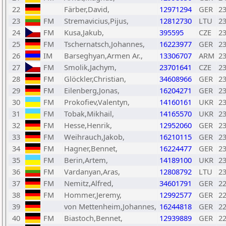
22
Färber,David,
12971294
GER
2
23
FM
Stremavicius,Pijus,
12812730
LTU
2
24
FM
Kusa,Jakub,
395595
CZE
2
25
FM
Tschernatsch,Johannes,
16223977
GER
2
26
IM
Barseghyan,Armen Ar.,
13306707
ARM
2
27
FM
Smolik,Jachym,
23701641
CZE
2
28
FM
Glöckler,Christian,
34608966
GER
2
29
FM
Eilenberg,Jonas,
16204271
GER
2
30
FM
Prokofiev,Valentyn,
14160161
UKR
2
31
FM
Tobak,Mikhail,
14165570
UKR
2
32
FM
Hesse,Henrik,
12952060
GER
2
33
FM
Weihrauch,Jakob,
16210115
GER
2
34
FM
Hagner,Bennet,
16224477
GER
2
35
FM
Berin,Artem,
14189100
UKR
2
36
FM
Vardanyan,Aras,
12808792
LTU
2
37
FM
Nemitz,Alfred,
34601791
GER
2
38
FM
Hommer,Jeremy,
12992577
GER
2
39
von Mettenheim,Johannes,
16244818
GER
2
40
FM
Biastoch,Bennet,
12939889
GER
2