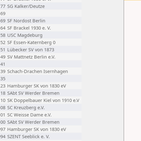
177
SG Kalker/Deutze
169
169
SF Nordost Berlin
164
SF Brackel 1930 e. V.
158
USC Magdeburg
152
SF Essen-Katernberg 0
151
Lübecker SV von 1873
149
SV Mattnetz Berlin e.V.
141
139
Schach-Drachen Isernhagen
135
123
Hamburger SK von 1830 eV
118
SAbt SV Werder Bremen
110
SK Doppelbauer Kiel von 1910 e.V
108
SC Kreuzberg e.V.
101
SC Weisse Dame e.V.
100
SAbt SV Werder Bremen
097
Hamburger SK von 1830 eV
094
SZENT Seeblick e. V.