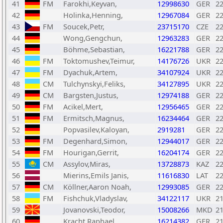
41
FM
Farokhi,Keyvan,
12998630
GER
2
42
Holinka,Henning,
12967084
GER
2
43
FM
Soucek,Petr,
23715170
CZE
2
44
Wong,Gengchun,
12963283
GER
2
45
Böhme,Sebastian,
16221788
GER
2
46
FM
Toktomushev,Teimur,
14176726
UKR
2
47
FM
Dyachuk,Artem,
34107924
UKR
2
48
CM
Tulchynskyi,Feliks,
34127895
UKR
2
49
CM
Bargsten,Justus,
12974188
GER
2
50
FM
Acikel,Mert,
12956465
GER
2
51
FM
Ermitsch,Magnus,
16234464
GER
2
52
Popvasilev,Kaloyan,
2919281
GER
2
53
FM
Degenhard,Simon,
12944017
GER
2
54
FM
Hourigan,Gerrit,
16204174
GER
2
55
CM
Assylov,Miras,
13728873
KAZ
2
56
Mierins,Emils Janis,
11616830
LAT
2
57
CM
Köllner,Aaron Noah,
12993085
GER
2
58
FM
Fishchuk,Vladyslav,
34122117
UKR
2
59
Jovanovski,Teodor,
15008266
MKD
2
60
Kracht,Raphael,
16214382
GER
2