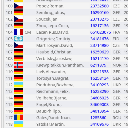
100
Popov,Roman,
23732580
CZE
2
101
Semling,Julius,
16290160
GER
2
102
Soucek,Jan,
23713275
CZE
2
103
Zhou,Lepu Coco,
16217136
GER
1
104
CM
Lacan Rus,David,
651023075
FRA
1
105
Grigoriev,Dmitriy,
34181676
FID
1
106
Martirosyan,David,
23714980
CZE
1
107
Haubold,Christian,
16259629
GER
1
108
Verbitsky,Jaroslaw,
16214170
GER
1
109
Kaewpitakkun,Pantham,
6211879
NOR
1
110
Ließ,Alexander,
16221338
GER
1
111
Torosyan,Bagrat,
16258134
GER
1
112
Piddubna,Bozhena,
34109293
UKR
1
113
Reichmann,Felix,
16238290
GER
1
114
Vollbehr,Bjarne,
34606025
GER
1
115
Engel,Bruno,
34609008
GER
1
116
Baur,Philipp,
34613994
GER
1
117
Gales,Randi-Ioan,
1285360
ROU
1
118
Yatskar,Martin,
34109676
UKR
1