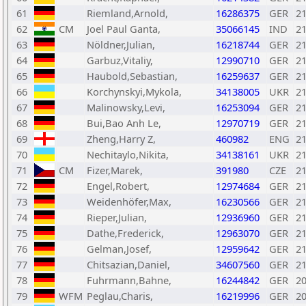
61
Riemland,Arnold,
16286375
GER
2
62
CM
Joel Paul Ganta,
35066145
IND
2
63
Nöldner,Julian,
16218744
GER
2
64
Garbuz,Vitaliy,
12990710
GER
2
65
Haubold,Sebastian,
16259637
GER
2
66
Korchynskyi,Mykola,
34138005
UKR
2
67
Malinowsky,Levi,
16253094
GER
2
68
Bui,Bao Anh Le,
12970719
GER
2
69
Zheng,Harry Z,
460982
ENG
2
70
Nechitaylo,Nikita,
34138161
UKR
2
71
CM
Fizer,Marek,
391980
CZE
2
72
Engel,Robert,
12974684
GER
2
73
Weidenhöfer,Max,
16230566
GER
2
74
Rieper,Julian,
12936960
GER
2
75
Dathe,Frederick,
12963070
GER
2
76
Gelman,Josef,
12959642
GER
2
77
Chitsazian,Daniel,
34607560
GER
2
78
Fuhrmann,Bahne,
16244842
GER
2
79
WFM
Peglau,Charis,
16219996
GER
2