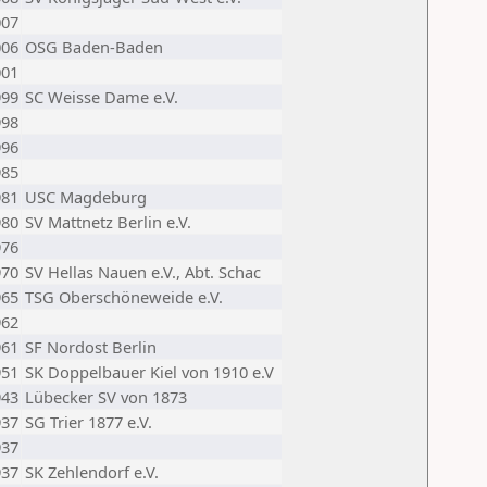
007
006
OSG Baden-Baden
001
999
SC Weisse Dame e.V.
998
996
985
981
USC Magdeburg
980
SV Mattnetz Berlin e.V.
976
970
SV Hellas Nauen e.V., Abt. Schac
965
TSG Oberschöneweide e.V.
962
961
SF Nordost Berlin
951
SK Doppelbauer Kiel von 1910 e.V
943
Lübecker SV von 1873
937
SG Trier 1877 e.V.
937
937
SK Zehlendorf e.V.