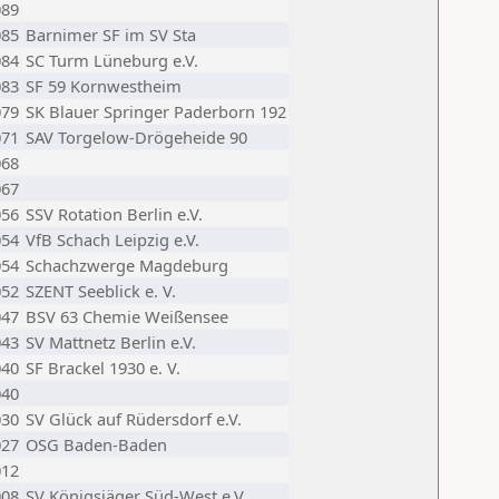
089
085
Barnimer SF im SV Sta
084
SC Turm Lüneburg e.V.
083
SF 59 Kornwestheim
079
SK Blauer Springer Paderborn 192
071
SAV Torgelow-Drögeheide 90
068
067
056
SSV Rotation Berlin e.V.
054
VfB Schach Leipzig e.V.
054
Schachzwerge Magdeburg
052
SZENT Seeblick e. V.
047
BSV 63 Chemie Weißensee
043
SV Mattnetz Berlin e.V.
040
SF Brackel 1930 e. V.
040
030
SV Glück auf Rüdersdorf e.V.
027
OSG Baden-Baden
012
008
SV Königsjäger Süd-West e.V.