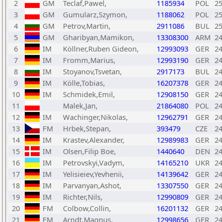
2
GM
Teclaf,Pawel,
1185934
POL
2
3
GM
Gumularz,Szymon,
1188062
POL
2
4
GM
Petrov,Martin,
2911086
BUL
2
5
GM
Gharibyan,Mamikon,
13308300
ARM
2
6
IM
Köllner,Ruben Gideon,
12993093
GER
2
7
IM
Fromm,Marius,
12993190
GER
2
8
IM
Stoyanov,Tsvetan,
2917173
BUL
2
9
IM
Kölle,Tobias,
16207378
GER
2
10
IM
Schmidek,Emil,
12908150
GER
2
11
Malek,Jan,
21864080
POL
2
12
IM
Wachinger,Nikolas,
12962791
GER
2
13
FM
Hrbek,Stepan,
393479
CZE
2
14
IM
Krastev,Alexander,
12989983
GER
2
15
IM
Olsen,Filip Boe,
1440640
DEN
2
16
IM
Petrovskyi,Vadym,
14165210
UKR
2
17
IM
Yelisieiev,Yevhenii,
14139642
GER
2
18
IM
Parvanyan,Ashot,
13307550
GER
2
19
IM
Richter,Nils,
12990809
GER
2
20
FM
Colbow,Collin,
16201132
GER
2
21
FM
Arndt,Magnus,
12998656
GER
2