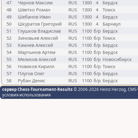
47
Чернов Максим
RUS
1300
4
Бердск
48
Шветко Роман
RUS
1300
4
Томск
49
Шебанов Иван
RUS
1300
4
Бердск
50
Шкуратов Григорий
RUS
1300
4
Барнаул
51
Глушков Владислав
RUS
1100
б/р
Бердск
52
Зиновьев Алексей
RUS
1100
б/р
Томск
53
Камнев Алексей
RUS
1100
б/р
Бердск
54
Мартынов Артем
RUS
1100
б/р
Бердск
55
Мелихов Алексей
RUS
1100
б/р
Новосибирск
56
Новиков Кирилл
RUS
1100
б/р
Томск
57
Плугов Олег
RUS
1100
б/р
Бердск
58
Рубан Денис
RUS
1100
б/р
Бердск
сервер Chess-Tournament-Results
© 2006-2026 Heinz Herzog
, CMS-
условия использования