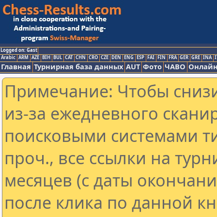
Logged on: Gast
Arabic
ARM
AZE
BIH
BUL
CAT
CHN
CRO
CZE
DEN
ENG
ESP
FAI
FIN
FRA
GER
GRE
INA
I
Главная
Турнирная база данных
AUT
Фото
ЧАВО
Онлайн
Примечание: Чтобы снизи
из-за ежедневного скани
поисковыми системами ти
проч., все ссылки на тур
месяцев (с даты окончан
после клика по данной кн