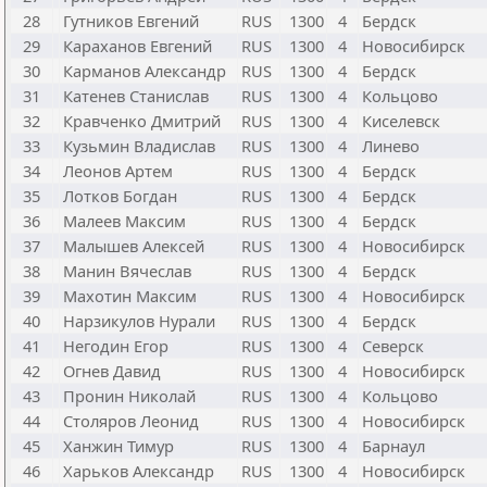
28
Гутников Евгений
RUS
1300
4
Бердск
29
Караханов Евгений
RUS
1300
4
Новосибирск
30
Карманов Александр
RUS
1300
4
Бердск
31
Катенев Станислав
RUS
1300
4
Кольцово
32
Кравченко Дмитрий
RUS
1300
4
Киселевск
33
Кузьмин Владислав
RUS
1300
4
Линево
34
Леонов Артем
RUS
1300
4
Бердск
35
Лотков Богдан
RUS
1300
4
Бердск
36
Малеев Максим
RUS
1300
4
Бердск
37
Малышев Алексей
RUS
1300
4
Новосибирск
38
Манин Вячеслав
RUS
1300
4
Бердск
39
Махотин Максим
RUS
1300
4
Новосибирск
40
Нарзикулов Нурали
RUS
1300
4
Бердск
41
Негодин Егор
RUS
1300
4
Северск
42
Огнев Давид
RUS
1300
4
Новосибирск
43
Пронин Николай
RUS
1300
4
Кольцово
44
Столяров Леонид
RUS
1300
4
Новосибирск
45
Ханжин Тимур
RUS
1300
4
Барнаул
46
Харьков Александр
RUS
1300
4
Новосибирск