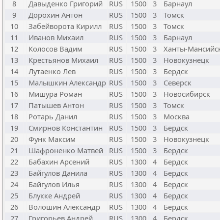
8
Давыденко Григорий
RUS
1500
3
Барнаул
9
Дорохин Антон
RUS
1500
3
Томск
10
Забейворота Кирилл
RUS
1500
3
Томск
11
Иванов Михаил
RUS
1500
3
Барнаул
12
Колосов Вадим
RUS
1500
3
Ханты-Мансийс
13
Крестьянов Михаил
RUS
1500
3
Новокузнецк
14
Лутаенко Лев
RUS
1500
3
Бердск
15
Малышкин Александр
RUS
1500
3
Северск
16
Мишура Роман
RUS
1500
3
Новосибирск
17
Патышев Антон
RUS
1500
3
Томск
18
Ротарь Данил
RUS
1500
3
Москва
19
Смирнов Константин
RUS
1500
3
Бердск
20
Функ Максим
RUS
1500
3
Новокузнецк
21
Шафроненко Матвей
RUS
1500
3
Бердск
22
Бабахин Арсений
RUS
1300
4
Бердск
23
Байгулов Данила
RUS
1300
4
Бердск
24
Байгулов Илья
RUS
1300
4
Бердск
25
Блукке Андрей
RUS
1300
4
Бердск
26
Волошин Александр
RUS
1300
4
Бердск
27
Григорьев Андрей
RUS
1300
4
Бердск