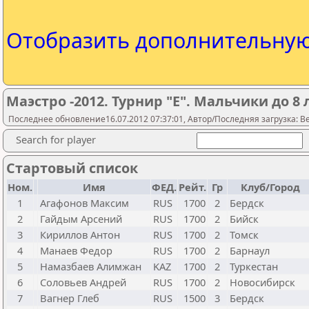
Отобразить дополнительну
Маэстро -2012. Турнир "E". Мальчики до 8 
Последнее обновление16.07.2012 07:37:01, Автор/Последняя загрузка: Be
Search for player
Стартовый список
Ном.
Имя
ФЕД.
Рейт.
Гр
Клуб/Город
1
Агафонов Максим
RUS
1700
2
Бердск
2
Гайдым Арсений
RUS
1700
2
Бийск
3
Кириллов Антон
RUS
1700
2
Томск
4
Манаев Федор
RUS
1700
2
Барнаул
5
Намазбаев Алимжан
KAZ
1700
2
Туркестан
6
Соловьев Андрей
RUS
1700
2
Новосибирск
7
Вагнер Глеб
RUS
1500
3
Бердск