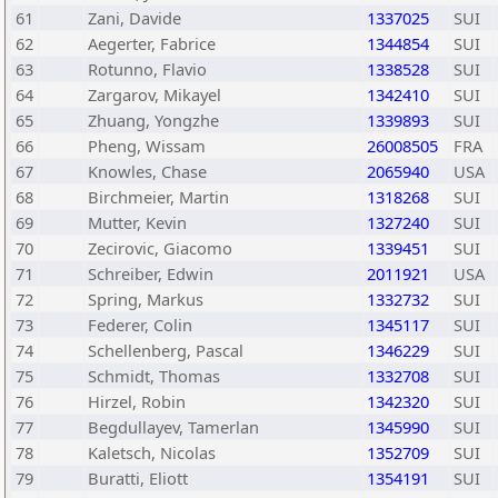
61
Zani, Davide
1337025
SUI
62
Aegerter, Fabrice
1344854
SUI
63
Rotunno, Flavio
1338528
SUI
64
Zargarov, Mikayel
1342410
SUI
65
Zhuang, Yongzhe
1339893
SUI
66
Pheng, Wissam
26008505
FRA
67
Knowles, Chase
2065940
USA
68
Birchmeier, Martin
1318268
SUI
69
Mutter, Kevin
1327240
SUI
70
Zecirovic, Giacomo
1339451
SUI
71
Schreiber, Edwin
2011921
USA
72
Spring, Markus
1332732
SUI
73
Federer, Colin
1345117
SUI
74
Schellenberg, Pascal
1346229
SUI
75
Schmidt, Thomas
1332708
SUI
76
Hirzel, Robin
1342320
SUI
77
Begdullayev, Tamerlan
1345990
SUI
78
Kaletsch, Nicolas
1352709
SUI
79
Buratti, Eliott
1354191
SUI