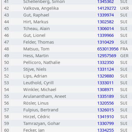
41
Schellenberg, Simon
1345362
SUI
42
Valkova, Angelika
14129272
UKR
43
Gut, Raphael
1339974
SUI
44
Hirt, Markus
1302582
SUI
45
Tcheau, Alain
1306014
SUI
46
Gut, Lionel
1339966
SUI
47
Felder, Thomas
1310429
SUI
48
Matsuo, Tom
653013956
FRA
49
Hess, Martin
12957569
GER
50
Pellicoro, Nathalie
1332350
SUI
51
Stijve, Niels
1331124
SUI
52
Lips, Adrian
1329880
SUI
53
Leuthold, Cyrill
1333011
SUI
54
Winkler, Michael
1308971
SUI
55
Arulanantham, Aneet
1335189
SUI
56
Rösler, Linus
1320556
SUI
57
Fulpius, Bertrand
1326015
SUI
58
Hirzel, Cédric
1341910
SUI
59
Tamrazyan, Gohar
1330799
SUI
60
Fecker, Jan
1334255
SUI