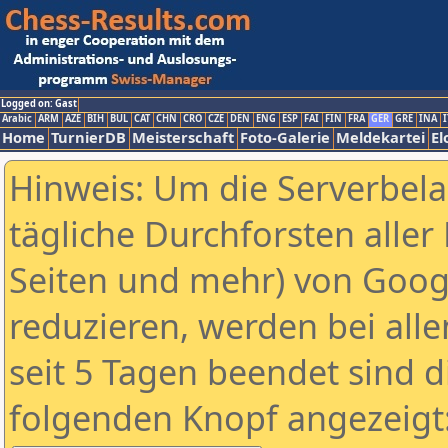
Logged on: Gast
Arabic
ARM
AZE
BIH
BUL
CAT
CHN
CRO
CZE
DEN
ENG
ESP
FAI
FIN
FRA
GER
GRE
INA
I
Home
TurnierDB
Meisterschaft
Foto-Galerie
Meldekartei
El
Hinweis: Um die Serverbel
tägliche Durchforsten aller 
Seiten und mehr) von Goog
reduzieren, werden bei alle
seit 5 Tagen beendet sind d
folgenden Knopf angezeigt