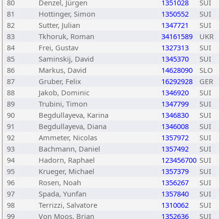
80
Denzel, Jürgen
1351028
SUI
81
Hottinger, Simon
1350552
SUI
82
Sutter, Julian
1347721
SUI
83
Tkhoruk, Roman
34161589
UKR
84
Frei, Gustav
1327313
SUI
85
Saminskij, David
1345370
SUI
86
Markus, David
14628090
SLO
87
Gruber, Felix
16292928
GER
88
Jakob, Dominic
1346920
SUI
89
Trubini, Timon
1347799
SUI
90
Begdullayeva, Karina
1346830
SUI
91
Begdullayeva, Diana
1346008
SUI
92
Ammeter, Nicolas
1357972
SUI
93
Bachmann, Daniel
1357492
SUI
94
Hadorn, Raphael
123456700
SUI
95
Krueger, Michael
1357379
SUI
96
Rosen, Noah
1356267
SUI
97
Spada, Yunfan
1357840
SUI
98
Terrizzi, Salvatore
1310062
SUI
99
Von Moos, Brian
1352636
SUI