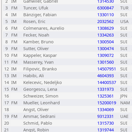
2
IM
Gähwiler, Gabriel
1314530
SUI
3
FM
Tuncer, Ufuk
6300847
TUR
4
IM
Bänziger, Fabian
1330110
SUI
5
IM
Rosen, Eric
2032562
USA
6
FM
Colmenares, Aurelio
1308629
SUI
7
FM
Fecker, Noah
1334263
SUI
8
FM
Kamber, Bruno
1300504
SUI
9
FM
Sutter, Oliver
1300474
SUI
10
FM
Kappeler, Kaspar
1309072
SUI
11
FM
Masserey, Yvan
1301560
SUI
12
IM
Filipovic, Branko
14507951
SUI
13
IM
Habibi, Ali
4604393
SUI
14
IM
Kelecevic, Nedeljko
14400537
SUI
15
FM
Georgescu, Lena
1331973
SUI
16
Schweizer, Simon
1325361
JPN
17
FM
Mueller, Leonhard
15200019
NAM
18
Angst, Oliver
1334069
SUI
19
FM
Ammar, Sedrani
9312331
UAE
20
Schmid, Pablo
1315730
SUI
21
Angst, Robin
1319744
SUI