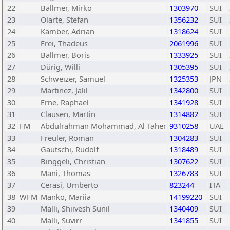
22
Ballmer, Mirko
1303970
SUI
23
Olarte, Stefan
1356232
SUI
24
Kamber, Adrian
1318624
SUI
25
Frei, Thadeus
2061996
SUI
26
Ballmer, Boris
1333925
SUI
27
Dürig, Willi
1305395
SUI
28
Schweizer, Samuel
1325353
JPN
29
Martinez, Jalil
1342800
SUI
30
Erne, Raphael
1341928
SUI
31
Clausen, Martin
1314882
SUI
32
FM
Abdulrahman Mohammad, Al Taher
9310258
UAE
33
Freuler, Roman
1304283
SUI
34
Gautschi, Rudolf
1318489
SUI
35
Binggeli, Christian
1307622
SUI
36
Mani, Thomas
1326783
SUI
37
Cerasi, Umberto
823244
ITA
38
WFM
Manko, Mariia
14199220
SUI
39
Malli, Shiivesh Sunil
1340409
SUI
40
Malli, Suvirr
1341855
SUI