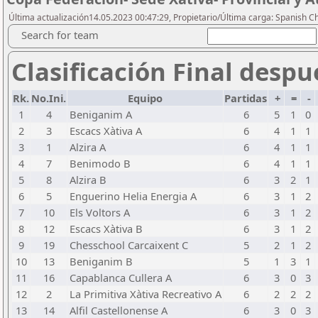
Última actualización14.05.2023 00:47:29, Propietario/Última carga: Spanish C
Search for team
Clasificación Final despu
Rk.
No.Ini.
Equipo
Partidas
+
=
-
1
4
Beniganim A
6
5
1
0
2
3
Escacs Xàtiva A
6
4
1
1
3
1
Alzira A
6
4
1
1
4
7
Benimodo B
6
4
1
1
5
8
Alzira B
6
3
2
1
6
5
Enguerino Helia Energia A
6
3
1
2
7
10
Els Voltors A
6
3
1
2
8
12
Escacs Xàtiva B
6
3
1
2
9
19
Chesschool Carcaixent C
5
2
1
2
10
13
Beniganim B
5
1
3
1
11
16
Capablanca Cullera A
6
3
0
3
12
2
La Primitiva Xàtiva Recreativo A
6
2
2
2
13
14
Alfil Castellonense A
6
3
0
3