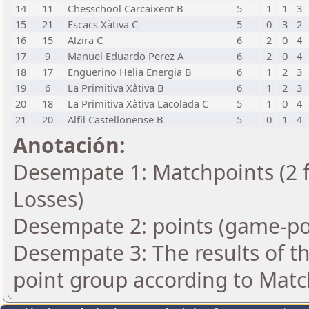
14
11
Chesschool Carcaixent B
5
1
1
3
15
21
Escacs Xàtiva C
5
0
3
2
16
15
Alzira C
6
2
0
4
17
9
Manuel Eduardo Perez A
6
2
0
4
18
17
Enguerino Helia Energia B
6
1
2
3
19
6
La Primitiva Xàtiva B
6
1
2
3
20
18
La Primitiva Xàtiva Lacolada C
5
1
0
4
21
20
Alfil Castellonense B
5
0
1
4
Anotación:
Desempate 1: Matchpoints (2 fo
Losses)
Desempate 2: points (game-po
Desempate 3: The results of t
point group according to Matc