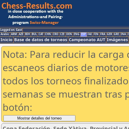
Logged on: Gast
Arabic
ARM
AZE
BIH
BUL
CAT
CHN
CRO
CZE
DEN
ENG
ESP
FAI
FIN
FRA
GER
GRE
INA
I
Inicio
Base de datos de torneos
Campeonato AUT
Imágenes
Nota: Para reducir la carga 
escaneos diarios de motor
todos los torneos finalizad
semanas se muestran tras p
botón:
Copa Federación- Sede Xàtiva- Provincial y 