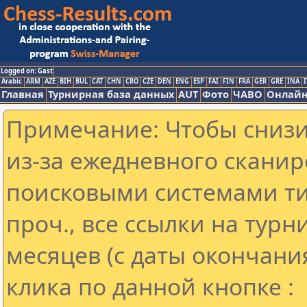
Logged on: Gast
Arabic
ARM
AZE
BIH
BUL
CAT
CHN
CRO
CZE
DEN
ENG
ESP
FAI
FIN
FRA
GER
GRE
INA
I
Главная
Турнирная база данных
AUT
Фото
ЧАВО
Онлайн
Примечание: Чтобы снизит
из-за ежедневного сканир
поисковыми системами ти
проч., все ссылки на тур
месяцев (с даты окончани
клика по данной кнопке :