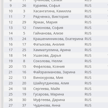
9
26
Кураева, Софья
RUS
10
3
Хасангатина, Камилла
RUS
11
7
Рядченко, Виктория
RUS
12
29
Ярмак, Мария
RUS
13
12
Гомонова, София
RUS
14
5
Гайнанова, Ализе
RUS
15
24
Крашенинникова, Екатерина
RUS
16
17
Фатыхова, Анэлия
RUS
17
25
Хамматуллина, Арина
RUS
18
14
Ушакова, Дарья
RUS
19
8
Соколова, Нелли
RUS
20
15
Фефелова, Ксения
RUS
21
16
Файзрахманова, Зарина
RUS
22
13
Винокурова, Мия
RUS
23
20
Шайхутдинова, Алия
RUS
24
18
Сергеева, Майя
RUS
25
19
Гусарова, Марина
RUS
26
30
Муфтеева, Дарина
RUS
27
37
Чудинова, Анна
RUS