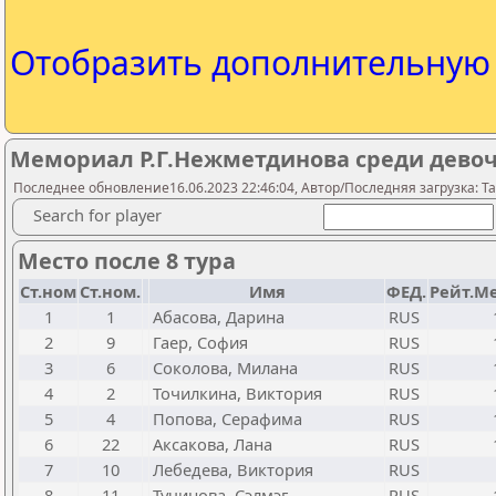
Отобразить дополнительну
Мемориал Р.Г.Нежметдинова среди девоче
Последнее обновление16.06.2023 22:46:04, Автор/Последняя загрузка: Ta
Search for player
Место после 8 тура
Ст.ном
Ст.ном.
Имя
ФЕД.
Рейт.М
1
1
Абасова, Дарина
RUS
2
9
Гаер, София
RUS
3
6
Соколова, Милана
RUS
4
2
Точилкина, Виктория
RUS
5
4
Попова, Серафима
RUS
6
22
Аксакова, Лана
RUS
7
10
Лебедева, Виктория
RUS
8
11
Тучинова, Сэлмэг
RUS