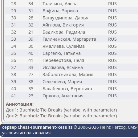
28
34
Талигина, Алена
RUS
29
31
Вафина, Зарина
RUS
30
28
Багаутдинова, Дарья
RUS
31
32
Айглова, Виктория
RUS
32
21
Бадикова, Радмила
RUS
33
39
Галичанская, Маргарита
RUS
34
36
Ямалиева, Сулейма
RUS
35
40
Саргелю, Татьяна
RUS
36
41
Перевертова, Леля
RUS
37
33
Ислямова, Ясмина
RUS
38
27
Заболотникова, Мария
RUS
39
38
Селезнёва, Мария
RUS
40
35
Балабекова, Вероника
RUS
41
23
Орлова, Анастасия
RUS
Аннотация:
Доп1: Buchholz Tie-Breaks (variabel with parameter)
Доп2: Buchholz Tie-Breaks (variabel with parameter)
сервер Chess-Tournament-Results
© 2006-2026 Heinz Herzog
, CMS-
условия использования