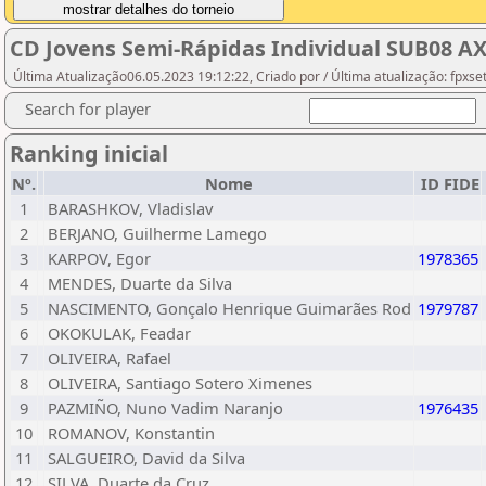
CD Jovens Semi-Rápidas Individual SUB08 A
Última Atualização06.05.2023 19:12:22, Criado por / Última atualização: fpxse
Search for player
Ranking inicial
Nº.
Nome
ID FIDE
1
BARASHKOV, Vladislav
2
BERJANO, Guilherme Lamego
3
KARPOV, Egor
1978365
4
MENDES, Duarte da Silva
5
NASCIMENTO, Gonçalo Henrique Guimarães Rod
1979787
6
OKOKULAK, Feadar
7
OLIVEIRA, Rafael
8
OLIVEIRA, Santiago Sotero Ximenes
9
PAZMIÑO, Nuno Vadim Naranjo
1976435
10
ROMANOV, Konstantin
11
SALGUEIRO, David da Silva
12
SILVA, Duarte da Cruz