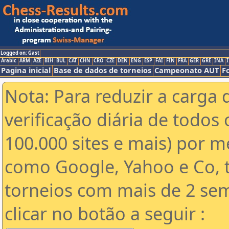
Logged on: Gast
Arabic
ARM
AZE
BIH
BUL
CAT
CHN
CRO
CZE
DEN
ENG
ESP
FAI
FIN
FRA
GER
GRE
INA
I
Pagina inicial
Base de dados de torneios
Campeonato AUT
F
Nota: Para reduzir a carga 
verificação diária de todos 
100.000 sites e mais) por 
como Google, Yahoo e Co, t
torneios com mais de 2 se
clicar no botão a seguir :