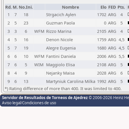
Rd.
M.
No.Ini.
Nombre
Elo
FED
Pts.
1
7
18
Strgacich Aylen
1702
ARG
4
2
5
23
Guzman Paola
0
ARG
5
3
3
6
WFM
Rizzo Marina
2105
ARG
4
4
5
16
Denon Nicole
1759
ARG
4,5
5
7
19
Alegre Eugenia
1680
ARG
4,5
6
6
10
WFM
Fantini Daniela
2006
ARG
5,5
7
6
5
WIM
Maggiolo Elisa
2108
ARG
5
8
4
9
Nejanky Maisa
2028
ARG
6
9
6
13
Martyniuk Carolina Milka
1992
ARG
5
*) Rating difference of more than 400. It was limited to 400.
Servidor de Resultados de Torneos de Ajedrez
© 2006-2026 Heinz H
Aviso legal/Condiciones de uso