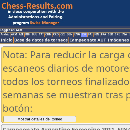
Logged on: Gast
Arabic
ARM
AZE
BIH
BUL
CAT
CHN
CRO
CZE
DEN
ENG
ESP
FAI
FIN
FRA
GER
GRE
INA
I
Inicio
Base de datos de torneos
Campeonato AUT
Imágenes
Nota: Para reducir la carga 
escaneos diarios de motor
todos los torneos finalizad
semanas se muestran tras p
botón:
Campeonato Argentino Femenino 2011- FINA