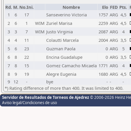
Rd.
M.
No.Ini.
Nombre
Elo
FED
Pts.
1
6
17
Sanseverino Victoria
1757
ARG
4,5
2
6
1
WIM
Zuriel Marisa
2259
ARG
4,5
3
3
7
WIM
Justo Virginia
2087
ARG
4
4
4
11
Colautti Marcela
2004
ARG
3,5
5
6
23
Guzman Paola
0
ARG
5
6
8
22
Encina Guadalupe
0
ARG
3,5
7
8
15
Gomez Camacho Micaela
1771
ARG
4
8
9
19
Alegre Eugenia
1680
ARG
4,5
9
12
-
bye
-
-
-
*) Rating difference of more than 400. It was limited to 400.
Servidor de Resultados de Torneos de Ajedrez
© 2006-2026 Heinz H
Aviso legal/Condiciones de uso