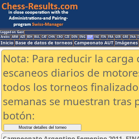
Logged on: Gast
Arabic
ARM
AZE
BIH
BUL
CAT
CHN
CRO
CZE
DEN
ENG
ESP
FAI
FIN
FRA
GER
GRE
INA
I
Inicio
Base de datos de torneos
Campeonato AUT
Imágenes
Nota: Para reducir la carga 
escaneos diarios de motor
todos los torneos finalizad
semanas se muestran tras p
botón:
Campeonato Argentino Femenino 2011- FINA