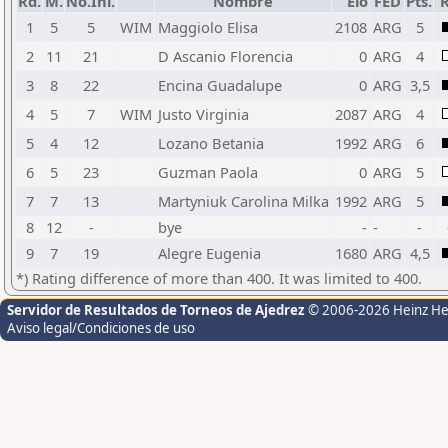
Rd.
M.
No.Ini.
Nombre
Elo
FED
Pts.
R
1
5
5
WIM
Maggiolo Elisa
2108
ARG
5
2
11
21
D Ascanio Florencia
0
ARG
4
3
8
22
Encina Guadalupe
0
ARG
3,5
4
5
7
WIM
Justo Virginia
2087
ARG
4
5
4
12
Lozano Betania
1992
ARG
6
6
5
23
Guzman Paola
0
ARG
5
7
7
13
Martyniuk Carolina Milka
1992
ARG
5
8
12
-
bye
-
-
-
9
7
19
Alegre Eugenia
1680
ARG
4,5
*) Rating difference of more than 400. It was limited to 400.
Servidor de Resultados de Torneos de Ajedrez
© 2006-2026 Heinz H
Aviso legal/Condiciones de uso