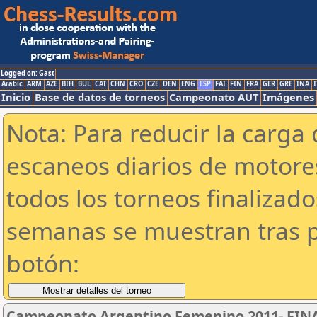
Logged on: Gast
Arabic
ARM
AZE
BIH
BUL
CAT
CHN
CRO
CZE
DEN
ENG
ESP
FAI
FIN
FRA
GER
GRE
INA
I
Inicio
Base de datos de torneos
Campeonato AUT
Imágenes
Nota: Para reducir la carga 
escaneos diarios de motor
todos los torneos finalizad
semanas se muestran tras p
botón:
Campeonato Argentino Femenino 2011- FINA