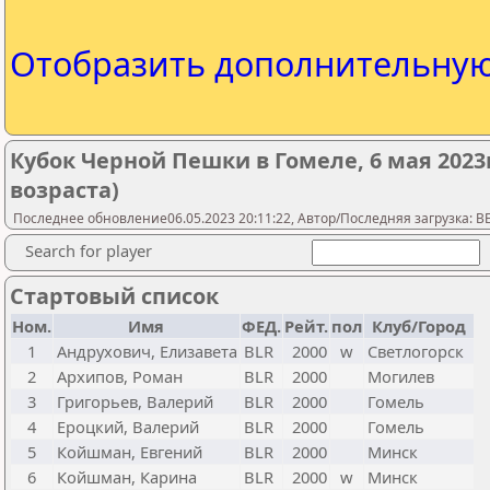
Отобразить дополнительну
Кубок Черной Пешки в Гомеле, 6 мая 2023
возраста)
Последнее обновление06.05.2023 20:11:22, Автор/Последняя загрузка: 
Search for player
Стартовый список
Ном.
Имя
ФЕД.
Рейт.
пол
Клуб/Город
1
Андрухович, Елизавета
BLR
2000
w
Светлогорск
2
Архипов, Роман
BLR
2000
Могилев
3
Григорьев, Валерий
BLR
2000
Гомель
4
Ероцкий, Валерий
BLR
2000
Гомель
5
Койшман, Евгений
BLR
2000
Минск
6
Койшман, Карина
BLR
2000
w
Минск