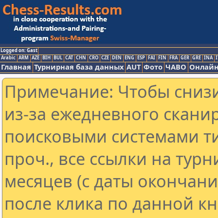
Logged on: Gast
Arabic
ARM
AZE
BIH
BUL
CAT
CHN
CRO
CZE
DEN
ENG
ESP
FAI
FIN
FRA
GER
GRE
INA
I
Главная
Турнирная база данных
AUT
Фото
ЧАВО
Онлайн
Примечание: Чтобы снизи
из-за ежедневного скани
поисковыми системами ти
проч., все ссылки на тур
месяцев (с даты окончан
после клика по данной кн