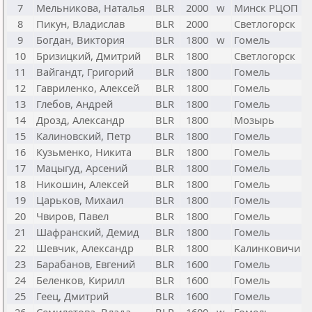
7
Мельникова, Наталья
BLR
2000
w
Минск РЦОП
8
Пикун, Владислав
BLR
2000
Светлогорск
9
Богдан, Виктория
BLR
1800
w
Гомель
10
Бризицкий, Дмитрий
BLR
1800
Светлогорск
11
Вайгандт, Григорий
BLR
1800
Гомель
12
Гавриленко, Алексей
BLR
1800
Гомель
13
Глебов, Андрей
BLR
1800
Гомель
14
Дрозд, Александр
BLR
1800
Мозырь
15
Калиновский, Петр
BLR
1800
Гомель
16
Кузьменко, Никита
BLR
1800
Гомель
17
Мацыгуд, Арсений
BLR
1800
Гомель
18
Никошин, Алексей
BLR
1800
Гомель
19
Царьков, Михаил
BLR
1800
Гомель
20
Чвиров, Павел
BLR
1800
Гомель
21
Шафранский, Демид
BLR
1800
Гомель
22
Шевчик, Александр
BLR
1800
Калинковичи
23
Барабанов, Евгений
BLR
1600
Гомель
24
Беленков, Кирилл
BLR
1600
Гомель
25
Геец, Дмитрий
BLR
1600
Гомель