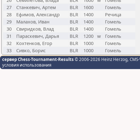
26
Семилетова, Влада
BLR
1600
w
Гомель
27
Станкевич, Артем
BLR
1600
Гомель
28
Ефимов, Александр
BLR
1400
Речица
29
Малахов, Иван
BLR
1400
Гомель
30
Свиридков, Влад
BLR
1400
Гомель
31
Параскевич, Дарья
BLR
1200
w
Гомель
32
Кохтенков, Егор
BLR
1000
Гомель
33
Сивко, Борис
BLR
1000
Гомель
сервер Chess-Tournament-Results
© 2006-2026 Heinz Herzog
, CMS-
условия использования