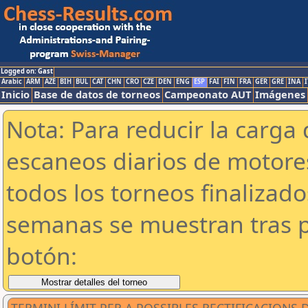
Logged on: Gast
Arabic
ARM
AZE
BIH
BUL
CAT
CHN
CRO
CZE
DEN
ENG
ESP
FAI
FIN
FRA
GER
GRE
INA
I
Inicio
Base de datos de torneos
Campeonato AUT
Imágenes
Nota: Para reducir la carga 
escaneos diarios de motor
todos los torneos finalizad
semanas se muestran tras p
botón: