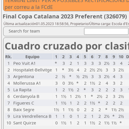
TERMINI LÍMIT PER A POSSIBLES RECTIFICACIONS DE
per correu a la FCdE
Final Copa Catalana 2023 Preferent (326079)
Última actualización01.05.2023 18:58:56, Propietario/Última carga: Escola d'
Search for team
Cuadro cruzado por clasif
Rk.
Equipo
1
2
3
4
5
6
7
8
9
10
D
1
Peo Vuit A1
*
3
2
1
3
3
3
2½
3
4
2
Hospitalet-Bellvitge
1
*
3½
4
2
2½
2½
3
3
2½
3
Argentona
2
½
*
½
2½
3
3
2½
4
3
4
Mollerussa A1
3
0
3½
*
2
1½
2
4
3
2
5
La Rapita
1
2
1½
2
*
3
2
2
2
3
6
Cerdanyola B
1
1½
1
2½
1
*
2½
2
3
2½
7
Figueres C
1
1½
1
2
2
1½
*
2
2
2
8
Baix Segre
1½
1
1½
0
2
2
2
*
1½
2½
9
Lira Vendrellenca B
1
1
0
1
2
1
2
2½
*
2½
10
Sant Quirze
0
1½
1
2
1
1½
2
1½
1½
*