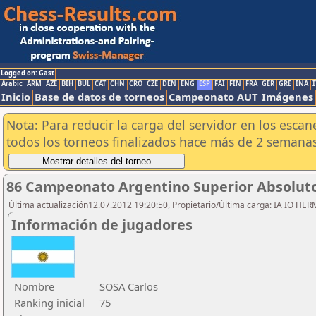
Logged on: Gast
Arabic
ARM
AZE
BIH
BUL
CAT
CHN
CRO
CZE
DEN
ENG
ESP
FAI
FIN
FRA
GER
GRE
INA
I
Inicio
Base de datos de torneos
Campeonato AUT
Imágenes
Nota: Para reducir la carga del servidor en los esc
todos los torneos finalizados hace más de 2 semanas
86 Campeonato Argentino Superior Absoluto 
Última actualización12.07.2012 19:20:50, Propietario/Última carga: IA IO HE
Información de jugadores
Nombre
SOSA Carlos
Ranking inicial
75