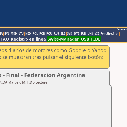
Servert
TA
JPN
MKD
LTU
NED
POL
POR
ROU
RUS
SRB
SVK
SWE
TUR
UKR
VIE
FontSize:11pt
FAQ
Registro en línea
Swiss-Manager
ÖSB
FIDE
aneos diarios de motores como Google o Yahoo,
 se muestran tras pulsar el siguiente botón:
- Final - Federacion Argentina
RMIDA Marcelo M. FIDE-Lecturer