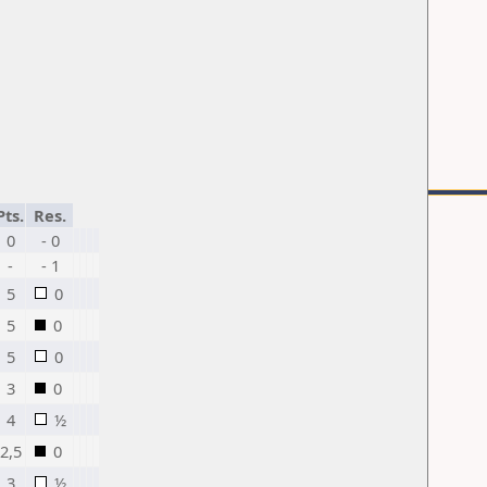
Pts.
Res.
0
- 0
-
- 1
5
0
5
0
5
0
3
0
4
½
2,5
0
3
½