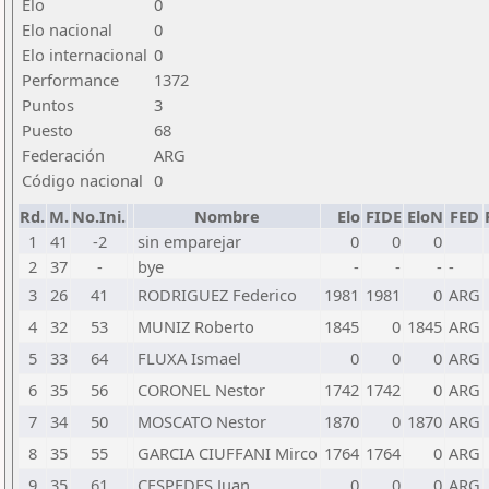
Elo
0
Elo nacional
0
Elo internacional
0
Performance
1372
Puntos
3
Puesto
68
Federación
ARG
Código nacional
0
Rd.
M.
No.Ini.
Nombre
Elo
FIDE
EloN
FED
1
41
-2
sin emparejar
0
0
0
2
37
-
bye
-
-
-
-
3
26
41
RODRIGUEZ Federico
1981
1981
0
ARG
4
32
53
MUNIZ Roberto
1845
0
1845
ARG
5
33
64
FLUXA Ismael
0
0
0
ARG
6
35
56
CORONEL Nestor
1742
1742
0
ARG
7
34
50
MOSCATO Nestor
1870
0
1870
ARG
8
35
55
GARCIA CIUFFANI Mirco
1764
1764
0
ARG
9
35
61
CESPEDES Juan
0
0
0
ARG