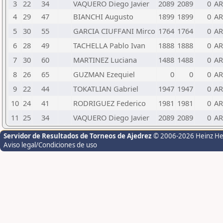
3
22
34
VAQUERO Diego Javier
2089
2089
0
A
4
29
47
BIANCHI Augusto
1899
1899
0
A
5
30
55
GARCIA CIUFFANI Mirco
1764
1764
0
A
6
28
49
TACHELLA Pablo Ivan
1888
1888
0
A
7
30
60
MARTINEZ Luciana
1488
1488
0
A
8
26
65
GUZMAN Ezequiel
0
0
0
A
9
22
44
TOKATLIAN Gabriel
1947
1947
0
A
10
24
41
RODRIGUEZ Federico
1981
1981
0
A
11
25
34
VAQUERO Diego Javier
2089
2089
0
A
Servidor de Resultados de Torneos de Ajedrez
© 2006-2026 Heinz H
Aviso legal/Condiciones de uso