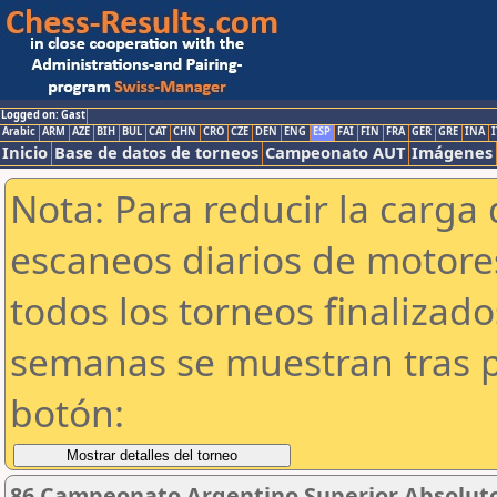
Logged on: Gast
Arabic
ARM
AZE
BIH
BUL
CAT
CHN
CRO
CZE
DEN
ENG
ESP
FAI
FIN
FRA
GER
GRE
INA
I
Inicio
Base de datos de torneos
Campeonato AUT
Imágenes
Nota: Para reducir la carga 
escaneos diarios de motor
todos los torneos finalizad
semanas se muestran tras p
botón:
86 Campeonato Argentino Superior Absoluto 