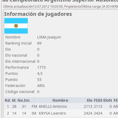
Última actualización12.07.2012 19:20:50, Propietario/Última carga: IA IO HE
Información de jugadores
Nombre
LIMA Joaquin
Ranking inicial
69
Elo
0
Elo nacional
0
Elo internacional
0
Performance
1773
Puntos
4,5
Puesto
53
Federación
ARG
Código nacional
0
Rd.
M.
No.Ini.
Nombre
Elo
FIDE
EloN
F
1
28
31
FM
ANELLI Antonio
2113
2113
0
A
2
14
14
IM
KRYSA Leandro
2424
2424
0
A