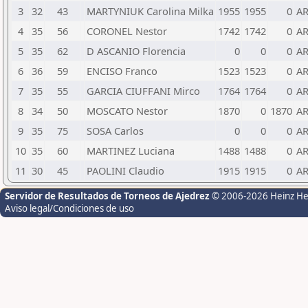
3
32
43
MARTYNIUK Carolina Milka
1955
1955
0
A
4
35
56
CORONEL Nestor
1742
1742
0
A
5
35
62
D ASCANIO Florencia
0
0
0
A
6
36
59
ENCISO Franco
1523
1523
0
A
7
35
55
GARCIA CIUFFANI Mirco
1764
1764
0
A
8
34
50
MOSCATO Nestor
1870
0
1870
A
9
35
75
SOSA Carlos
0
0
0
A
10
35
60
MARTINEZ Luciana
1488
1488
0
A
11
30
45
PAOLINI Claudio
1915
1915
0
A
Servidor de Resultados de Torneos de Ajedrez
© 2006-2026 Heinz H
Aviso legal/Condiciones de uso