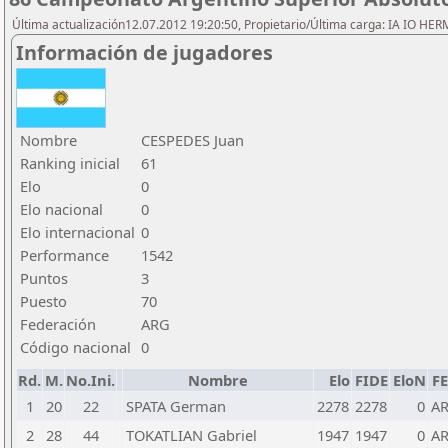
Última actualización12.07.2012 19:20:50, Propietario/Última carga: IA IO HE
Información de jugadores
Nombre
CESPEDES Juan
Ranking inicial
61
Elo
0
Elo nacional
0
Elo internacional
0
Performance
1542
Puntos
3
Puesto
70
Federación
ARG
Código nacional
0
Rd.
M.
No.Ini.
Nombre
Elo
FIDE
EloN
F
1
20
22
SPATA German
2278
2278
0
A
2
28
44
TOKATLIAN Gabriel
1947
1947
0
A