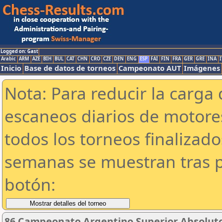
Logged on: Gast
Arabic
ARM
AZE
BIH
BUL
CAT
CHN
CRO
CZE
DEN
ENG
ESP
FAI
FIN
FRA
GER
GRE
INA
I
Inicio
Base de datos de torneos
Campeonato AUT
Imágenes
Nota: Para reducir la carga 
escaneos diarios de motor
todos los torneos finalizad
semanas se muestran tras p
botón:
86 Campeonato Argentino Superior Absoluto 