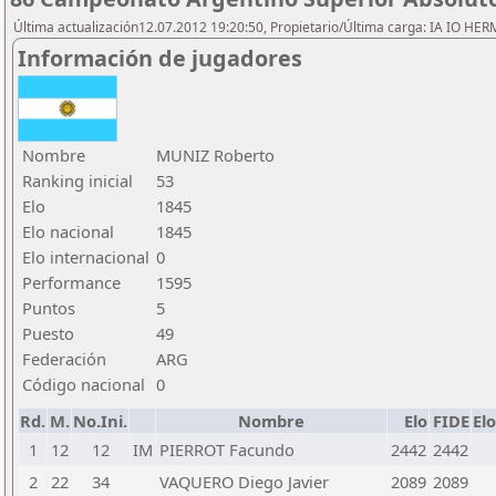
Última actualización12.07.2012 19:20:50, Propietario/Última carga: IA IO HE
Información de jugadores
Nombre
MUNIZ Roberto
Ranking inicial
53
Elo
1845
Elo nacional
1845
Elo internacional
0
Performance
1595
Puntos
5
Puesto
49
Federación
ARG
Código nacional
0
Rd.
M.
No.Ini.
Nombre
Elo
FIDE
El
1
12
12
IM
PIERROT Facundo
2442
2442
2
22
34
VAQUERO Diego Javier
2089
2089