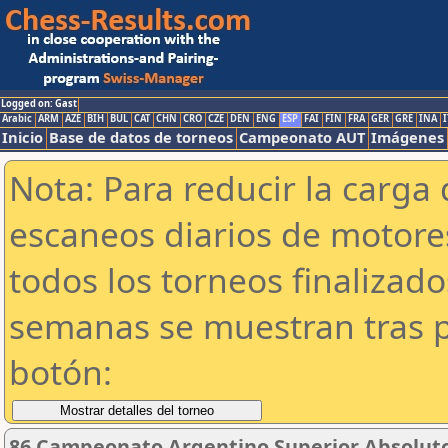
Logged on: Gast
Arabic
ARM
AZE
BIH
BUL
CAT
CHN
CRO
CZE
DEN
ENG
ESP
FAI
FIN
FRA
GER
GRE
INA
I
Inicio
Base de datos de torneos
Campeonato AUT
Imágenes
Nota: Para reducir la carga 
escaneos diarios de motor
todos los torneos finalizad
semanas se muestran tras p
botón:
86 Campeonato Argentino Superior Absoluto 