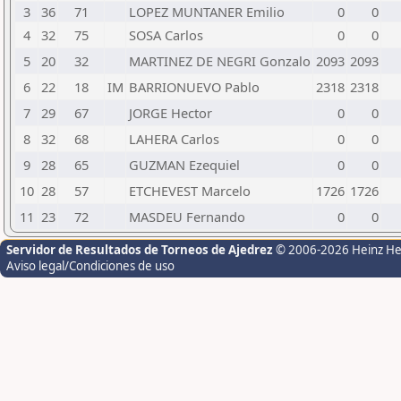
3
36
71
LOPEZ MUNTANER Emilio
0
0
4
32
75
SOSA Carlos
0
0
5
20
32
MARTINEZ DE NEGRI Gonzalo
2093
2093
6
22
18
IM
BARRIONUEVO Pablo
2318
2318
7
29
67
JORGE Hector
0
0
8
32
68
LAHERA Carlos
0
0
9
28
65
GUZMAN Ezequiel
0
0
10
28
57
ETCHEVEST Marcelo
1726
1726
11
23
72
MASDEU Fernando
0
0
Servidor de Resultados de Torneos de Ajedrez
© 2006-2026 Heinz H
Aviso legal/Condiciones de uso