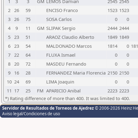
1
3
3
GM
LEMOS Damian
2545
2545
2
26
59
ENCISO Franco
1523
1523
3
26
75
SOSA Carlos
0
0
4
9
11
GM
SLIPAK Sergio
2444
2444
5
23
51
ARAOZ Claudio Alberto
1849
1849
6
23
54
MALDONADO Marcos
1814
0
18
7
22
64
FLUXA Ismael
0
0
8
20
72
MASDEU Fernando
0
0
9
16
28
FERNANDEZ Maria Florencia
2150
2150
10
24
69
LIMA Joaquin
0
0
11
17
25
FM
APARICIO Anibal
2223
2223
*) Rating difference of more than 400. It was limited to 400.
Servidor de Resultados de Torneos de Ajedrez
© 2006-2026 Heinz H
Aviso legal/Condiciones de uso