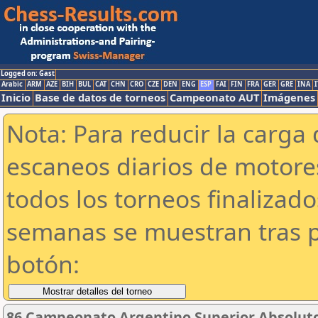
Logged on: Gast
Arabic
ARM
AZE
BIH
BUL
CAT
CHN
CRO
CZE
DEN
ENG
ESP
FAI
FIN
FRA
GER
GRE
INA
I
Inicio
Base de datos de torneos
Campeonato AUT
Imágenes
Nota: Para reducir la carga 
escaneos diarios de motor
todos los torneos finalizad
semanas se muestran tras p
botón:
86 Campeonato Argentino Superior Absoluto 