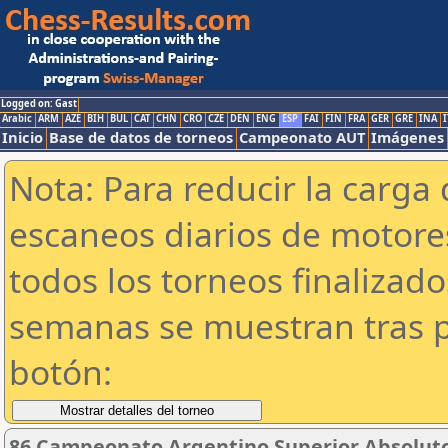
Logged on: Gast
Arabic
ARM
AZE
BIH
BUL
CAT
CHN
CRO
CZE
DEN
ENG
ESP
FAI
FIN
FRA
GER
GRE
INA
I
Inicio
Base de datos de torneos
Campeonato AUT
Imágenes
Nota: Para reducir la carga 
escaneos diarios de motor
todos los torneos finalizad
semanas se muestran tras p
botón:
86 Campeonato Argentino Superior Absoluto 