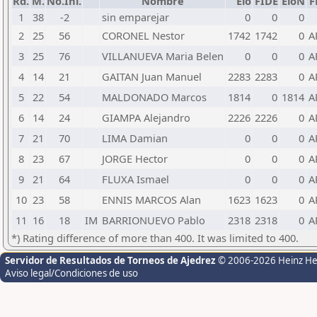
Rd.
M.
No.Ini.
Nombre
Elo
FIDE
EloN
F
1
38
-2
sin emparejar
0
0
0
2
25
56
CORONEL Nestor
1742
1742
0
A
3
25
76
VILLANUEVA Maria Belen
0
0
0
A
4
14
21
GAITAN Juan Manuel
2283
2283
0
A
5
22
54
MALDONADO Marcos
1814
0
1814
A
6
14
24
GIAMPA Alejandro
2226
2226
0
A
7
21
70
LIMA Damian
0
0
0
A
8
23
67
JORGE Hector
0
0
0
A
9
21
64
FLUXA Ismael
0
0
0
A
10
23
58
ENNIS MARCOS Alan
1623
1623
0
A
11
16
18
IM
BARRIONUEVO Pablo
2318
2318
0
A
*) Rating difference of more than 400. It was limited to 400.
Servidor de Resultados de Torneos de Ajedrez
© 2006-2026 Heinz H
Aviso legal/Condiciones de uso