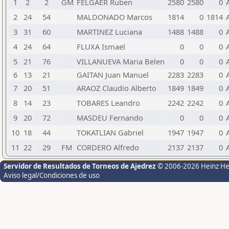
1
2
2
GM
FELGAER Ruben
2580
2580
0
2
24
54
MALDONADO Marcos
1814
0
1814
3
31
60
MARTINEZ Luciana
1488
1488
0
4
24
64
FLUXA Ismael
0
0
0
5
21
76
VILLANUEVA Maria Belen
0
0
0
6
13
21
GAITAN Juan Manuel
2283
2283
0
7
20
51
ARAOZ Claudio Alberto
1849
1849
0
8
14
23
TOBARES Leandro
2242
2242
0
9
20
72
MASDEU Fernando
0
0
0
10
18
44
TOKATLIAN Gabriel
1947
1947
0
11
22
29
FM
CORDERO Alfredo
2137
2137
0
Servidor de Resultados de Torneos de Ajedrez
© 2006-2026 Heinz H
Aviso legal/Condiciones de uso