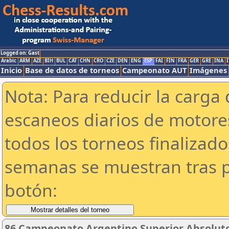
Logged on: Gast
Arabic
ARM
AZE
BIH
BUL
CAT
CHN
CRO
CZE
DEN
ENG
ESP
FAI
FIN
FRA
GER
GRE
INA
I
Inicio
Base de datos de torneos
Campeonato AUT
Imágenes
Nota: Para reducir la carga 
escaneos diarios de motor
todos los torneos finalizad
semanas se muestran tras p
botón:
86 Campeonato Argentino Superior Absoluto 