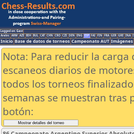
Logged on: Gast
Arabic
ARM
AZE
BIH
BUL
CAT
CHN
CRO
CZE
DEN
ENG
ESP
FAI
FIN
FRA
GER
GRE
INA
I
Inicio
Base de datos de torneos
Campeonato AUT
Imágenes
Nota: Para reducir la carga 
escaneos diarios de motor
todos los torneos finalizad
semanas se muestran tras p
botón:
86 Campeonato Argentino Superior Absoluto 