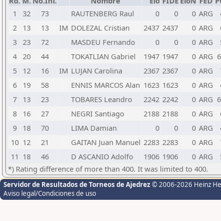
Rd.
M.
No.Ini.
Nombre
Elo
FIDE
EloN
FED
P
1
32
73
RAUTENBERG Raul
0
0
0
ARG
2
13
13
IM
DOLEZAL Cristian
2437
2437
0
ARG
3
23
72
MASDEU Fernando
0
0
0
ARG
4
20
44
TOKATLIAN Gabriel
1947
1947
0
ARG
6
5
12
16
IM
LUJAN Carolina
2367
2367
0
ARG
6
19
58
ENNIS MARCOS Alan
1623
1623
0
ARG
7
13
23
TOBARES Leandro
2242
2242
0
ARG
6
8
16
27
NEGRI Santiago
2188
2188
0
ARG
9
18
70
LIMA Damian
0
0
0
ARG
10
12
21
GAITAN Juan Manuel
2283
2283
0
ARG
11
18
46
D ASCANIO Adolfo
1906
1906
0
ARG
*) Rating difference of more than 400. It was limited to 400.
Servidor de Resultados de Torneos de Ajedrez
© 2006-2026 Heinz H
Aviso legal/Condiciones de uso