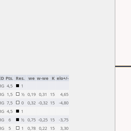
ED
Pts.
Res.
we
w-we
K
elo+/-
RG
4,5
1
RG
1,5
½
0,19
0,31
15
4,65
RG
7,5
0
0,32
-0,32
15
-4,80
RG
4,5
1
RG
6
½
0,75
-0,25
15
-3,75
RG
5
1
0,78
0,22
15
3,30