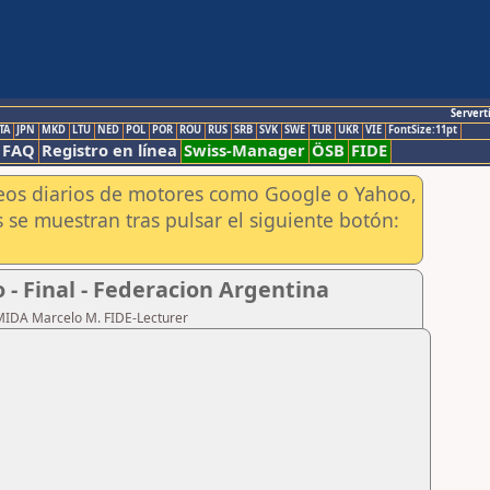
Servert
TA
JPN
MKD
LTU
NED
POL
POR
ROU
RUS
SRB
SVK
SWE
TUR
UKR
VIE
FontSize:11pt
FAQ
Registro en línea
Swiss-Manager
ÖSB
FIDE
aneos diarios de motores como Google o Yahoo,
 se muestran tras pulsar el siguiente botón:
- Final - Federacion Argentina
RMIDA Marcelo M. FIDE-Lecturer