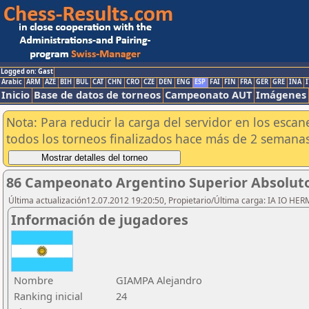
Logged on: Gast
Arabic
ARM
AZE
BIH
BUL
CAT
CHN
CRO
CZE
DEN
ENG
ESP
FAI
FIN
FRA
GER
GRE
INA
I
Inicio
Base de datos de torneos
Campeonato AUT
Imágenes
Nota: Para reducir la carga del servidor en los esc
todos los torneos finalizados hace más de 2 semanas
86 Campeonato Argentino Superior Absoluto 
Última actualización12.07.2012 19:20:50, Propietario/Última carga: IA IO HE
Información de jugadores
Nombre
GIAMPA Alejandro
Ranking inicial
24