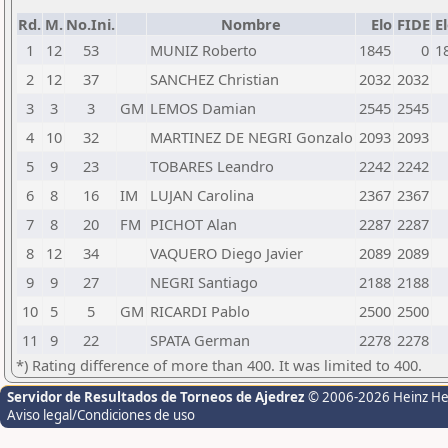
Rd.
M.
No.Ini.
Nombre
Elo
FIDE
E
1
12
53
MUNIZ Roberto
1845
0
1
2
12
37
SANCHEZ Christian
2032
2032
3
3
3
GM
LEMOS Damian
2545
2545
4
10
32
MARTINEZ DE NEGRI Gonzalo
2093
2093
5
9
23
TOBARES Leandro
2242
2242
6
8
16
IM
LUJAN Carolina
2367
2367
7
8
20
FM
PICHOT Alan
2287
2287
8
12
34
VAQUERO Diego Javier
2089
2089
9
9
27
NEGRI Santiago
2188
2188
10
5
5
GM
RICARDI Pablo
2500
2500
11
9
22
SPATA German
2278
2278
*) Rating difference of more than 400. It was limited to 400.
Servidor de Resultados de Torneos de Ajedrez
© 2006-2026 Heinz H
Aviso legal/Condiciones de uso