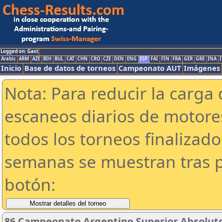
Logged on: Gast
Arabic
ARM
AZE
BIH
BUL
CAT
CHN
CRO
CZE
DEN
ENG
ESP
FAI
FIN
FRA
GER
GRE
INA
I
Inicio
Base de datos de torneos
Campeonato AUT
Imágenes
Nota: Para reducir la carga 
escaneos diarios de motor
todos los torneos finalizad
semanas se muestran tras p
botón:
86 Campeonato Argentino Superior Absoluto 