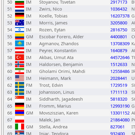
50
IM
Stoyanov, Tsvetan
2917173
B
51
IM
Zwirs, Nico
1036432
N
52
IM
Koelle, Tobias
16207378
G
53
IM
Morris, James
3205800
A
54
IM
Rozen, Eytan
2816750
I
55
GM
Escobar Forero, Alder
4400801
C
56
IM
Agmanov, Zhandos
13708309
K
57
IM
Peyrer, Konstantin
1640879
A
58
IM
Akbas, Umut Ata
44572646
T
59
IM
Haldorsen, Benjamin
1512633
N
60
IM
Gholami Orimi, Mahdi
12558486
I
61
IM
Heimann, Mark
2028441
U
62
FM
Trost, Edvin
1729519
S
63
IM
Johansson, Linus
1711113
S
64
IM
Siddharth, Jagadeesh
5818320
S
65
IM
Fromm, Marius
12993190
G
66
GM
Movsziszian, Karen
13301152
A
67
Malek, Jan
21864080
P
68
GM
Stella, Andrea
827061
I
69
IM
Injac, Teodora
932400
S