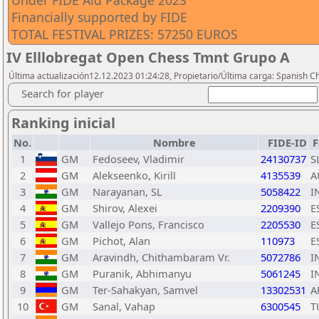
Under FIDE Aid Package 2023
Financially supported by FIDE
TOTAL FESTIVAL PRIZES: 57250 EUROS
IV Elllobregat Open Chess Tmnt Grupo A
Última actualización12.12.2023 01:24:28, Propietario/Última carga: Spanish C
Search for player
Ranking inicial
No.
Nombre
FIDE-ID
F
1
GM
Fedoseev, Vladimir
24130737
S
2
GM
Alekseenko, Kirill
4135539
A
3
GM
Narayanan, SL
5058422
I
4
GM
Shirov, Alexei
2209390
E
5
GM
Vallejo Pons, Francisco
2205530
E
6
GM
Pichot, Alan
110973
E
7
GM
Aravindh, Chithambaram Vr.
5072786
I
8
GM
Puranik, Abhimanyu
5061245
I
9
GM
Ter-Sahakyan, Samvel
13302531
A
10
GM
Sanal, Vahap
6300545
T