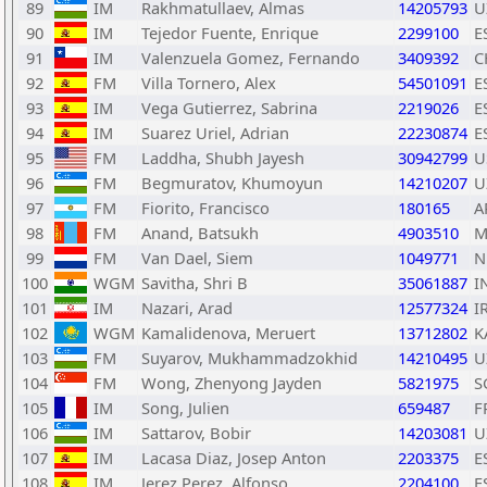
89
IM
Rakhmatullaev, Almas
14205793
U
90
IM
Tejedor Fuente, Enrique
2299100
E
91
IM
Valenzuela Gomez, Fernando
3409392
C
92
FM
Villa Tornero, Alex
54501091
E
93
IM
Vega Gutierrez, Sabrina
2219026
E
94
IM
Suarez Uriel, Adrian
22230874
E
95
FM
Laddha, Shubh Jayesh
30942799
U
96
FM
Begmuratov, Khumoyun
14210207
U
97
FM
Fiorito, Francisco
180165
A
98
FM
Anand, Batsukh
4903510
M
99
FM
Van Dael, Siem
1049771
N
100
WGM
Savitha, Shri B
35061887
I
101
IM
Nazari, Arad
12577324
I
102
WGM
Kamalidenova, Meruert
13712802
K
103
FM
Suyarov, Mukhammadzokhid
14210495
U
104
FM
Wong, Zhenyong Jayden
5821975
S
105
IM
Song, Julien
659487
F
106
IM
Sattarov, Bobir
14203081
U
107
IM
Lacasa Diaz, Josep Anton
2203375
E
108
IM
Jerez Perez, Alfonso
2204100
E