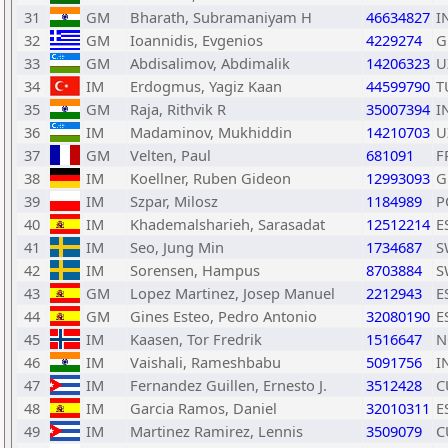
31
GM
Bharath, Subramaniyam H
46634827
I
32
GM
Ioannidis, Evgenios
4229274
G
33
GM
Abdisalimov, Abdimalik
14206323
U
34
IM
Erdogmus, Yagiz Kaan
44599790
T
35
GM
Raja, Rithvik R
35007394
I
36
IM
Madaminov, Mukhiddin
14210703
U
37
GM
Velten, Paul
681091
F
38
IM
Koellner, Ruben Gideon
12993093
G
39
IM
Szpar, Milosz
1184989
P
40
IM
Khademalsharieh, Sarasadat
12512214
E
41
IM
Seo, Jung Min
1734687
S
42
IM
Sorensen, Hampus
8703884
S
43
GM
Lopez Martinez, Josep Manuel
2212943
E
44
GM
Gines Esteo, Pedro Antonio
32080190
E
45
IM
Kaasen, Tor Fredrik
1516647
N
46
IM
Vaishali, Rameshbabu
5091756
I
47
IM
Fernandez Guillen, Ernesto J.
3512428
C
48
IM
Garcia Ramos, Daniel
32010311
E
49
IM
Martinez Ramirez, Lennis
3509079
C