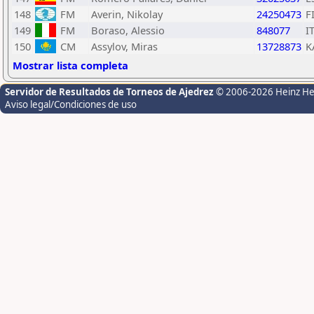
148
FM
Averin, Nikolay
24250473
F
149
FM
Boraso, Alessio
848077
I
150
CM
Assylov, Miras
13728873
K
Mostrar lista completa
Servidor de Resultados de Torneos de Ajedrez
© 2006-2026 Heinz H
Aviso legal/Condiciones de uso