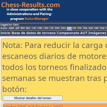
Logged on: Gast
Arabic
ARM
AZE
BIH
BUL
CAT
CHN
CRO
CZE
DEN
ENG
ESP
FAI
FIN
FRA
GER
GRE
INA
I
Inicio
Base de datos de torneos
Campeonato AUT
Imágenes
Nota: Para reducir la carga 
escaneos diarios de motor
todos los torneos finalizad
semanas se muestran tras p
botón: