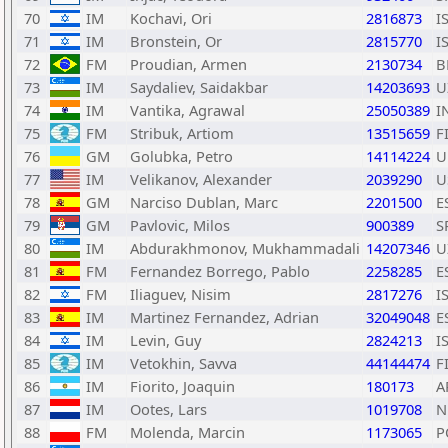
70
IM
Kochavi, Ori
2816873
I
71
IM
Bronstein, Or
2815770
I
72
FM
Proudian, Armen
2130734
B
73
IM
Saydaliev, Saidakbar
14203693
U
74
IM
Vantika, Agrawal
25050389
I
75
FM
Stribuk, Artiom
13515659
F
76
GM
Golubka, Petro
14114224
U
77
IM
Velikanov, Alexander
2039290
U
78
GM
Narciso Dublan, Marc
2201500
E
79
GM
Pavlovic, Milos
900389
S
80
IM
Abdurakhmonov, Mukhammadali
14207346
U
81
FM
Fernandez Borrego, Pablo
2258285
E
82
FM
Iliaguev, Nisim
2817276
I
83
IM
Martinez Fernandez, Adrian
32049048
E
84
IM
Levin, Guy
2824213
I
85
IM
Vetokhin, Savva
44144474
F
86
IM
Fiorito, Joaquin
180173
A
87
IM
Ootes, Lars
1019708
N
88
FM
Molenda, Marcin
1173065
P