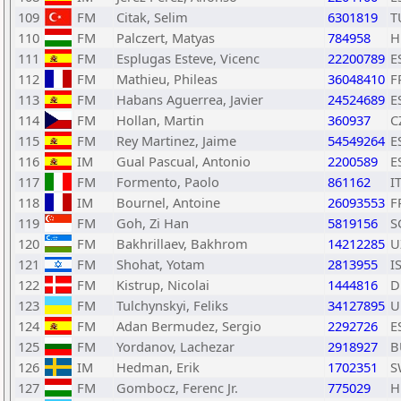
109
FM
Citak, Selim
6301819
T
110
FM
Palczert, Matyas
784958
H
111
FM
Esplugas Esteve, Vicenc
22200789
E
112
FM
Mathieu, Phileas
36048410
F
113
FM
Habans Aguerrea, Javier
24524689
E
114
FM
Hollan, Martin
360937
C
115
FM
Rey Martinez, Jaime
54549264
E
116
IM
Gual Pascual, Antonio
2200589
E
117
FM
Formento, Paolo
861162
I
118
IM
Bournel, Antoine
26093553
F
119
FM
Goh, Zi Han
5819156
S
120
FM
Bakhrillaev, Bakhrom
14212285
U
121
FM
Shohat, Yotam
2813955
I
122
FM
Kistrup, Nicolai
1444816
D
123
FM
Tulchynskyi, Feliks
34127895
U
124
FM
Adan Bermudez, Sergio
2292726
E
125
FM
Yordanov, Lachezar
2918927
B
126
IM
Hedman, Erik
1702351
S
127
FM
Gombocz, Ferenc Jr.
775029
H