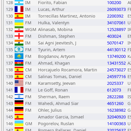
128
IM
Fiorito, Fabian
100200
A
129
IM
Lucas, Arthur
26093073
F
130
IM
Torrecillas Martinez, Antonio
2200392
E
131
FM
Hulka, Valentyn
34107061
U
132
WGM
Alinasab, Mobina
12528897
I
133
FM
Dishman, Stephen
403024
E
134
IM
Sai Agni Jeevitesh, J
5070147
I
135
FM
Tyurin, Artem
44130112
F
136
FM
Bogdanov, Artyom
13749200
K
137
FM
Ahmad, Khagan
13431552
A
138
CM
Horcajuelo Rocamora, Martin
24573027
E
139
CM
Salinas Tomas, Daniel
24597716
E
140
FM
Karamsetty, Jeevan
2025337
U
141
FM
Le Goff, Ronan
612073
F
142
FM
Sherman, Raem
2822288
I
143
FM
Wahedi, Ahmad Siar
4651260
G
144
FM
Ohler, Julius
16238982
G
145
Amador Garcia, Ismael
32040920
E
146
GM
Pogorelov, Ruslan
14100363
U
147
FM
Romero Pallares, Daniel
32025637
E