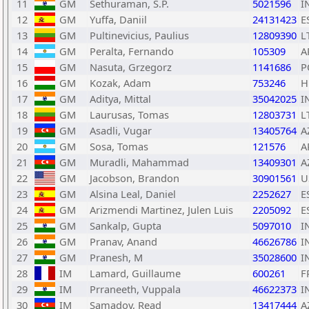
11
GM
Sethuraman, S.P.
5021596
I
12
GM
Yuffa, Daniil
24131423
E
13
GM
Pultinevicius, Paulius
12809390
L
14
GM
Peralta, Fernando
105309
A
15
GM
Nasuta, Grzegorz
1141686
P
16
GM
Kozak, Adam
753246
H
17
GM
Aditya, Mittal
35042025
I
18
GM
Laurusas, Tomas
12803731
L
19
GM
Asadli, Vugar
13405764
A
20
GM
Sosa, Tomas
121576
A
21
GM
Muradli, Mahammad
13409301
A
22
GM
Jacobson, Brandon
30901561
U
23
GM
Alsina Leal, Daniel
2252627
E
24
GM
Arizmendi Martinez, Julen Luis
2205092
E
25
GM
Sankalp, Gupta
5097010
I
26
GM
Pranav, Anand
46626786
I
27
GM
Pranesh, M
35028600
I
28
IM
Lamard, Guillaume
600261
F
29
IM
Prraneeth, Vuppala
46622373
I
30
IM
Samadov, Read
13417444
A