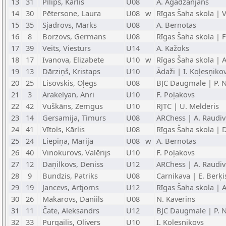
13
31
Pīlips, Kārlis
U08
A. Agadžanjans
14
30
Pētersone, Laura
U08
w
Rīgas Šaha skola | V
15
35
Sjadrovs, Marks
U08
A. Bernotas
16
8
Borzovs, Germans
U08
Rīgas Šaha skola | F
17
39
Veits, Viesturs
U14
A. Kažoks
18
17
Ivanova, Elizabete
U10
w
Rīgas Šaha skola | A
19
13
Dārziņš, Kristaps
U10
Ādaži | I. Koļesņiko
20
25
Lisovskis, Oļegs
U08
BJC Daugmale | P. N
21
3
Arakelyan, Anri
U10
F. Poļakovs
22
42
Vuškāns, Zemgus
U10
RJTC | U. Melderis
23
14
Gersamija, Timurs
U08
ARChess | A. Raudiv
24
41
Vītols, Kārlis
U08
Rīgas Šaha skola | 
25
24
Liepiņa, Marija
U08
w
A. Bernotas
26
40
Vinokurovs, Valērijs
U10
F. Poļakovs
27
12
Daņilkovs, Deniss
U12
ARChess | A. Raudiv
28
9
Bundzis, Patriks
U08
Carnikava | E. Berķi
29
19
Jancevs, Artjoms
U12
Rīgas Šaha skola |
30
26
Makarovs, Daniils
U08
N. Kaverins
31
11
Čate, Aleksandrs
U12
BJC Daugmale | P. N
32
33
Purgailis, Olivers
U10
I. Koļesņikovs