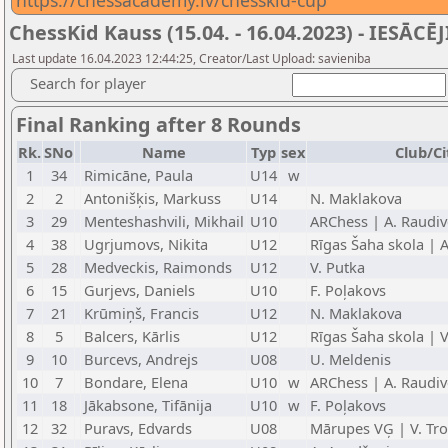
https://chessacademy.lv/chesskid-cup
ChessKid Kauss (15.04. - 16.04.2023) - IESĀCĒJ
Last update 16.04.2023 12:44:25, Creator/Last Upload: savieniba
Search for player
Final Ranking after 8 Rounds
Rk.
SNo
Name
Typ
sex
Club/Ci
1
34
Rimicāne, Paula
U14
w
2
2
Antonišķis, Markuss
U14
N. Maklakova
3
29
Menteshashvili, Mikhail
U10
ARChess | A. Raudiv
4
38
Ugrjumovs, Nikita
U12
Rīgas Šaha skola |
5
28
Medveckis, Raimonds
U12
V. Putka
6
15
Gurjevs, Daniels
U10
F. Poļakovs
7
21
Krūmiņš, Francis
U12
N. Maklakova
8
5
Balcers, Kārlis
U12
Rīgas Šaha skola | V
9
10
Burcevs, Andrejs
U08
U. Meldenis
10
7
Bondare, Elena
U10
w
ARChess | A. Raudiv
11
18
Jākabsone, Tifānija
U10
w
F. Poļakovs
12
32
Puravs, Edvards
U08
Mārupes VĢ | V. Tr