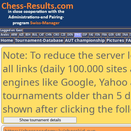
Logged on: Gast
Arabic
ARM
AZE
BIH
BUL
CAT
CHN
CRO
CZE
DEN
ENG
ESP
FAI
FIN
FRA
GER
GRE
INA
I
Home
Tournament-Database
AUT championship
Pictures
F
Note: To reduce the server 
all links (daily 100.000 sit
engines like Google, Yahoo a
tournaments older than 5 d
shown after clicking the fol