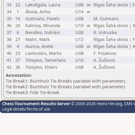
33
22
Lakstīgala, Laura
U08
w
Rīgas Šaha skola | 
34
1
Ābola, Arīna
U14
w
35
16
Gutmans, Pavels
U08
M. Gutmans
36
20
Kalniņa, Miranda
U10
w
Rīgas Šaha skola | A
37
6
Bendiks, Indriķis
U08
R. Vidruska
38
27
Malin, Mark
U12
Rīgas Šaha skola | F
39
4
Auziņa, Anete
U08
w
Rīgas Šaha skola | A
40
23
Lastovskis, Marks
U08
F. Poļakovs
41
37
Totojevs, Tamerlans
U10
A. Žučkovs
42
36
Totojevs, Eļdars
U08
A. Žučkovs
Annotation:
Tie Break1: Buchholz Tie-Breaks (variabel with parameter)
Tie Break2: Buchholz Tie-Breaks (variabel with parameter)
Tie Break3: Fide Tie-Break
Chess-Tournament-Results-Server
© 2006-2026 Heinz Herzog
, CMS-
Legal details/Terms of use