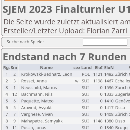
SJEM 2023 Finalturnier U
Die Seite wurde zuletzt aktualisiert a
Ersteller/Letzter Upload: Florian Zarri
Suche nach Spieler
Endstand nach 7 Runden
Rg.
Snr
Name
sex
Land
EloI
EloN
1
2
Krokowski-Bednarz, Leon
POL
1121
1482
Zürich 
2
3
Rosset, Anna
w
SUI
1198
1467
Echalle
3
1
Neuschild, Marius
SUI
0
1536
Zürich 
4
12
Bachmann, Nils
SUI
0
1333
Zugerl
5
6
Paquette, Mateo
SUI
0
1410
Genève
6
5
Aravind, Avyukt
SUI
0
1417
Dssp
7
7
Varghese, Vivan
SUI
0
1408
Zürich
8
9
Mahapatra, Samyakk
SUI
1148
1380
Dssp
9
11
Posch, Jonas
SUI
0
1340
Brugg