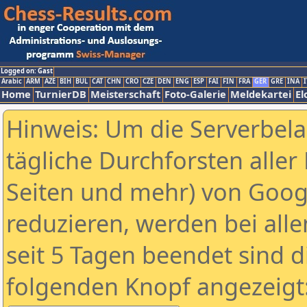
Logged on: Gast
Arabic
ARM
AZE
BIH
BUL
CAT
CHN
CRO
CZE
DEN
ENG
ESP
FAI
FIN
FRA
GER
GRE
INA
I
Home
TurnierDB
Meisterschaft
Foto-Galerie
Meldekartei
El
Hinweis: Um die Serverbel
tägliche Durchforsten aller 
Seiten und mehr) von Goog
reduzieren, werden bei alle
seit 5 Tagen beendet sind d
folgenden Knopf angezeigt