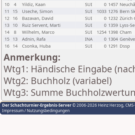
10
4
Yildiz, Kaan
SUI
0
1457
Neuchâ
11
15
Useche, Simon
SUI
1033
1276
Bern S
12
16
Bazavan, David
SUI
0
1232
Zürich 
13
10
Ruiz Servent, Marti
SUI
0
1359
Lyss-S
14
8
Wilhelm, Marco
SUI
1254
1398
Cham
15
13
Adnin, Rafa
INA
0
1304
Genève
16
14
Csonka, Huba
SUI
0
1291
Dssp
Anmerkung:
Wtg1: Händische Eingabe (nac
Wtg2: Buchholz (variabel)
Wtg3: Summe Buchholzwertung
Der Schachturnier-Ergebnis-Server
© 2006-2026 Heinz Herzog
, CMS
Impressum / Nutzungsbedingungen