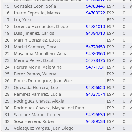
15
Gonzalez Leon, Sofia
94783446
ESP
0
16
Iriarte Exposito, Mateo
94703922
ESP
0
17
Lin, Xien
ESP
0
18
Lorenzo Hernandez, Diego
94781010
ESP
0
19
Luis Jimenez, Carlos
94784710
ESP
0
20
Martin Gonzalez, Lucas
ESP
0
21
Martel Santana, Dara
54778450
ESP
0
22
Mayandia Mouallem, Anna
94780960
ESP
0
23
Merino Perez, Dacil
54778476
ESP
0
24
Perera Morin, Valentina
94771731
ESP
0
25
Perez Ramos, Valeria
ESP
0
26
Pintos Dominguez, Juan Gael
ESP
0
27
Quesada Herrera, Leo
94726620
ESP
0
28
Ramirez Ramirez, Lucia
94727074
ESP
0
29
Rodriguez Chavez, Alexia
ESP
0
30
Rodriguez Chavez, Maybel del Pino
ESP
0
31
Sanchez Martin, Romen
94726639
ESP
0
32
Sosa Herrera, Ruben
94789533
ESP
0
33
Velasquez Vargas, Juan Diego
ESP
0