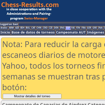
Logged on: Gast
Arabic
ARM
AZE
BIH
BUL
CAT
CHN
CRO
CZE
DEN
ENG
ESP
FAI
FIN
FRA
GER
GRE
INA
I
Inicio
Base de datos de torneos
Campeonato AUT
Imágenes
Nota: Para reducir la carga 
escaneos diarios de motor
Yahoo, todos los torneos f
semanas se muestran tras p
botón:
Campeonato de Canarias de Ajedrez Categor