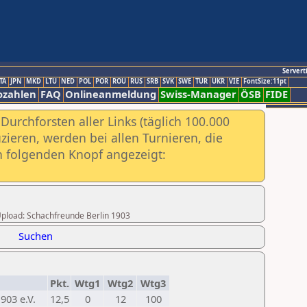
Servert
TA
JPN
MKD
LTU
NED
POL
POR
ROU
RUS
SRB
SVK
SWE
TUR
UKR
VIE
FontSize:11pt
ozahlen
FAQ
Onlineanmeldung
Swiss-Manager
ÖSB
FIDE
urchforsten aller Links (täglich 100.000
ieren, werden bei allen Turnieren, die
ch folgenden Knopf angezeigt:
 Upload: Schachfreunde Berlin 1903
Suchen
Pkt.
Wtg1
Wtg2
Wtg3
903 e.V.
12,5
0
12
100