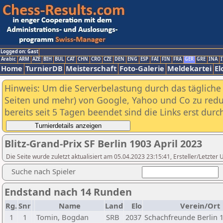
Logged on: Gast
Arabic
ARM
AZE
BIH
BUL
CAT
CHN
CRO
CZE
DEN
ENG
ESP
FAI
FIN
FRA
GER
GRE
INA
I
Home
TurnierDB
Meisterschaft
Foto-Galerie
Meldekartei
El
Hinweis: Um die Serverbelastung durch das tägliche D
Seiten und mehr) von Google, Yahoo und Co zu reduz
bereits seit 5 Tagen beendet sind die Links erst dur
Blitz-Grand-Prix SF Berlin 1903 April 2023
Die Seite wurde zuletzt aktualisiert am 05.04.2023 23:15:41, Ersteller/Letzter
Suche nach Spieler
Endstand nach 14 Runden
Rg.
Snr
Name
Land
Elo
Verein/Ort
1
1
Tomin, Bogdan
SRB
2037
Schachfreunde Berlin 1