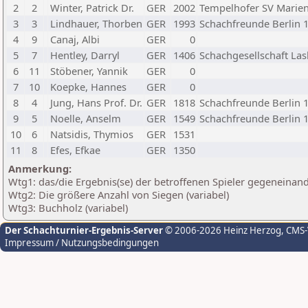
2
2
Winter, Patrick Dr.
GER
2002
Tempelhofer SV Marien
3
3
Lindhauer, Thorben
GER
1993
Schachfreunde Berlin 1
4
9
Canaj, Albi
GER
0
5
7
Hentley, Darryl
GER
1406
Schachgesellschaft Las
6
11
Stöbener, Yannik
GER
0
7
10
Koepke, Hannes
GER
0
8
4
Jung, Hans Prof. Dr.
GER
1818
Schachfreunde Berlin 1
9
5
Noelle, Anselm
GER
1549
Schachfreunde Berlin 1
10
6
Natsidis, Thymios
GER
1531
11
8
Efes, Efkae
GER
1350
Anmerkung:
Wtg1: das/die Ergebnis(se) der betroffenen Spieler gegeneinan
Wtg2: Die größere Anzahl von Siegen (variabel)
Wtg3: Buchholz (variabel)
Der Schachturnier-Ergebnis-Server
© 2006-2026 Heinz Herzog
, CMS
Impressum / Nutzungsbedingungen