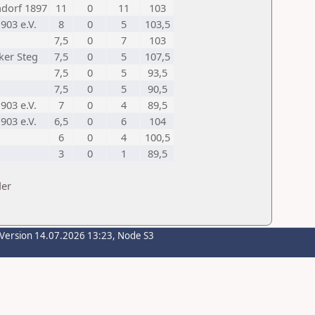
dorf 1897
11
0
11
103
903 e.V.
8
0
5
103,5
7,5
0
7
103
ker Steg
7,5
0
5
107,5
7,5
0
5
93,5
7,5
0
5
90,5
903 e.V.
7
0
4
89,5
903 e.V.
6,5
0
6
104
6
0
4
100,5
3
0
1
89,5
der
-Version 14.07.2026 13:23, Node S3