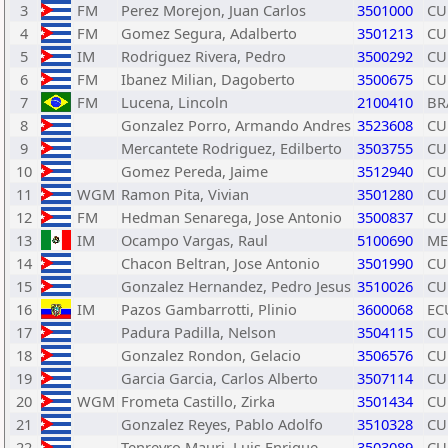
3
FM
Perez Morejon, Juan Carlos
3501000
CU
4
FM
Gomez Segura, Adalberto
3501213
CU
5
IM
Rodriguez Rivera, Pedro
3500292
CU
6
FM
Ibanez Milian, Dagoberto
3500675
CU
7
FM
Lucena, Lincoln
2100410
BR
8
Gonzalez Porro, Armando Andres
3523608
CU
9
Mercantete Rodriguez, Edilberto
3503755
CU
10
Gomez Pereda, Jaime
3512940
CU
11
WGM
Ramon Pita, Vivian
3501280
CU
12
FM
Hedman Senarega, Jose Antonio
3500837
CU
13
IM
Ocampo Vargas, Raul
5100690
ME
14
Chacon Beltran, Jose Antonio
3501990
CU
15
Gonzalez Hernandez, Pedro Jesus
3510026
CU
16
IM
Pazos Gambarrotti, Plinio
3600068
EC
17
Padura Padilla, Nelson
3504115
CU
18
Gonzalez Rondon, Gelacio
3506576
CU
19
Garcia Garcia, Carlos Alberto
3507114
CU
20
WGM
Frometa Castillo, Zirka
3501434
CU
21
Gonzalez Reyes, Pablo Adolfo
3510328
CU
22
Tenreyro Mauri, Luis Enrique
3503089
CU