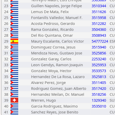
23
Guillen Napoles, Jorge Felipe
3510344
CU
24
Lemus De Mata, Felix
3511626
CU
25
Fontanills Valledor, Manuel F.
3515958
CU
26
Acosta Pedroso, Gerardo
3512282
CU
27
Rama Gonzalez, Ricardo
3504360
CU
28
Del Rio Quintana, Omar
3508943
CU
29
Maury Escalante, Carlos Victor
54777224
ES
30
Dominguez Correa, Jesus
3515940
CU
31
Mendoza Novo, Gustavo Jose
3525856
CU
32
Gonzalez Garay, Carlos
2253240
CU
33
Leon Gendys, Ramon Joaquin
3525953
CU
34
Gonzalez Moya, Hector
3533573
CU
35
Hernandez De La Rosa, Lazaro
3525813
CU
36
Alvarez Perez, Jorge
3511405
CU
37
Rodriguez Gomez, Juan Alberto
3517420
CU
38
Hernandez Meilan, Dr. Manuel
3518256
CU
39
Werren, Hugo
1329340
SU
40
Garcia Rodriguez, Maximo
3535010
CU
41
Sanchez Reyes, Jose Benito
CU