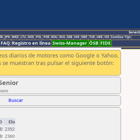
Servert
TA
JPN
MKD
LTU
NED
POL
POR
ROU
RUS
SRB
SVK
SWE
TUR
UKR
VIE
FontSize:11pt
FAQ
Registro en línea
Swiss-Manager
ÖSB
FIDE
aneos diarios de motores como Google o Yahoo,
 se muestran tras pulsar el siguiente botón:
Senior
ubano
Buscar
D
Elo
B
2392
B
2360