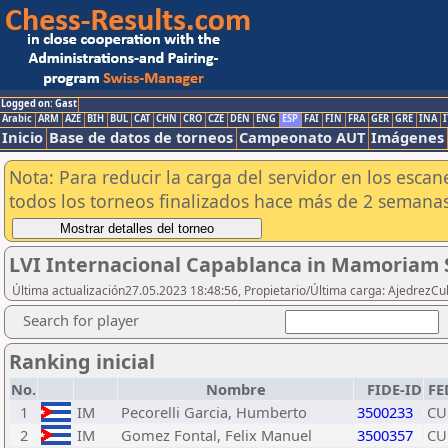
Logged on: Gast
Arabic
ARM
AZE
BIH
BUL
CAT
CHN
CRO
CZE
DEN
ENG
ESP
FAI
FIN
FRA
GER
GRE
INA
I
Inicio
Base de datos de torneos
Campeonato AUT
Imágenes
Nota: Para reducir la carga del servidor en los esc
todos los torneos finalizados hace más de 2 semanas
LVI Internacional Capablanca in Mamoriam 
Última actualización27.05.2023 18:48:56, Propietario/Última carga: AjedrezC
Search for player
Ranking inicial
No.
Nombre
FIDE-ID
FE
1
IM
Pecorelli Garcia, Humberto
3500233
CU
2
IM
Gomez Fontal, Felix Manuel
3500357
CU