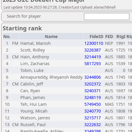
Last update 10.04.2023 06:27:28, Creator/Last Upload: alanachibnall
Search for player
Starting rank
No.
Name
FideID
FED
RtgI
Rt
1
FM
Hamal, Manish
12300110
NEP
1991
1
2
Scott, Ridley
3226387
AUS
1725
1
3
CM
Hain, Anthony
3214419
AUS
1885
1
4
Lim, Zacharias
5817293
AUS
1539
1
5
Tobin, Luke
AUS
0
1
6
Annapureddy, Rheyansh Reddy
3244806
AUS
1745
1
7
CM
Cabilin, Jeff
3202372
AUS
1803
1
8
Can, Ryan
3240371
AUS
1697
1
9
Phan, James
3248119
AUS
1814
1
10
Teh, Hui Lam
5749450
MAS
1751
1
11
Young, Micah
3240770
AUS
1808
1
12
Watson, James
3215717
AUS
1801
1
13
CM
Russell, Paul
3222632
AUS
1796
1
14
Rambukwella, Ashley
3249298
AUS
1731
1