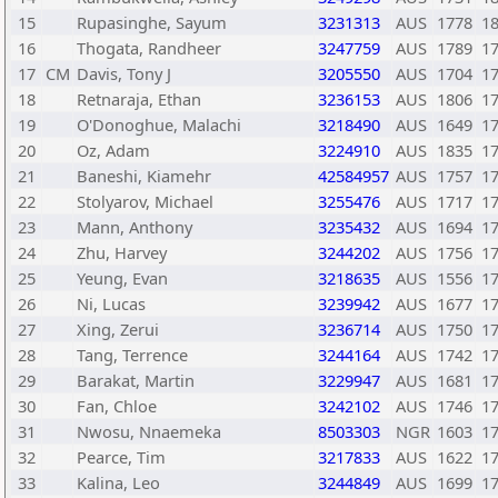
15
Rupasinghe, Sayum
3231313
AUS
1778
1
16
Thogata, Randheer
3247759
AUS
1789
1
17
CM
Davis, Tony J
3205550
AUS
1704
1
18
Retnaraja, Ethan
3236153
AUS
1806
1
19
O'Donoghue, Malachi
3218490
AUS
1649
1
20
Oz, Adam
3224910
AUS
1835
1
21
Baneshi, Kiamehr
42584957
AUS
1757
1
22
Stolyarov, Michael
3255476
AUS
1717
1
23
Mann, Anthony
3235432
AUS
1694
1
24
Zhu, Harvey
3244202
AUS
1756
1
25
Yeung, Evan
3218635
AUS
1556
1
26
Ni, Lucas
3239942
AUS
1677
1
27
Xing, Zerui
3236714
AUS
1750
1
28
Tang, Terrence
3244164
AUS
1742
1
29
Barakat, Martin
3229947
AUS
1681
1
30
Fan, Chloe
3242102
AUS
1746
1
31
Nwosu, Nnaemeka
8503303
NGR
1603
1
32
Pearce, Tim
3217833
AUS
1622
1
33
Kalina, Leo
3244849
AUS
1699
1