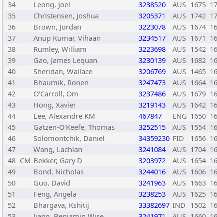
34
Leong, Joel
3238520
AUS
1675
1
35
Christensen, Joshua
3205371
AUS
1742
1
36
Brown, Jordan
3223078
AUS
1674
1
37
Anup Kumar, Vihaan
3234517
AUS
1671
1
38
Rumley, William
3223698
AUS
1542
1
39
Gao, James Lequan
3230139
AUS
1682
1
40
Sheridan, Wallace
3206769
AUS
1465
1
41
Bhaumik, Ronen
3247473
AUS
1664
1
42
O'Carroll, Om
3237486
AUS
1679
1
43
Hong, Xavier
3219143
AUS
1642
1
44
Lee, Alexandre KM
467847
ENG
1650
1
45
Gatzen-O'Keefe, Thomas
3252515
AUS
1554
1
46
Solomontchik, Daniel
34359230
FID
1656
1
47
Wang, Lachlan
3241084
AUS
1704
1
48
CM
Bekker, Gary D
3203972
AUS
1654
1
49
Bond, Nicholas
3244016
AUS
1606
1
50
Guo, David
3241963
AUS
1663
1
51
Feng, Angela
3238253
AUS
1625
1
52
Bhargava, Kshitij
33382697
IND
1502
1
53
Jiang, Benjamin Wise
3241971
AUS
1660
1