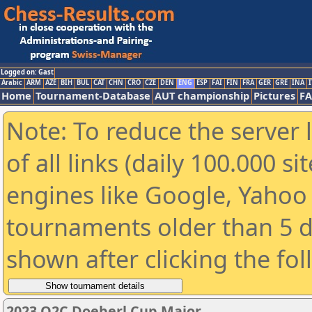
Logged on: Gast
Arabic
ARM
AZE
BIH
BUL
CAT
CHN
CRO
CZE
DEN
ENG
ESP
FAI
FIN
FRA
GER
GRE
INA
I
Home
Tournament-Database
AUT championship
Pictures
F
Note: To reduce the server 
of all links (daily 100.000 s
engines like Google, Yahoo a
tournaments older than 5 d
shown after clicking the fo
2023 O2C Doeberl Cup Major