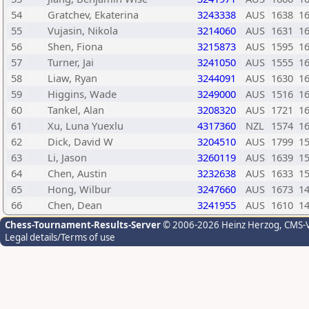
54
Gratchev, Ekaterina
3243338
AUS
1638
1
55
Vujasin, Nikola
3214060
AUS
1631
1
56
Shen, Fiona
3215873
AUS
1595
1
57
Turner, Jai
3241050
AUS
1555
1
58
Liaw, Ryan
3244091
AUS
1630
1
59
Higgins, Wade
3249000
AUS
1516
1
60
Tankel, Alan
3208320
AUS
1721
1
61
Xu, Luna Yuexlu
4317360
NZL
1574
1
62
Dick, David W
3204510
AUS
1799
1
63
Li, Jason
3260119
AUS
1639
1
64
Chen, Austin
3232638
AUS
1633
1
65
Hong, Wilbur
3247660
AUS
1673
1
66
Chen, Dean
3241955
AUS
1610
1
Chess-Tournament-Results-Server
© 2006-2026 Heinz Herzog
, CMS-
Legal details/Terms of use