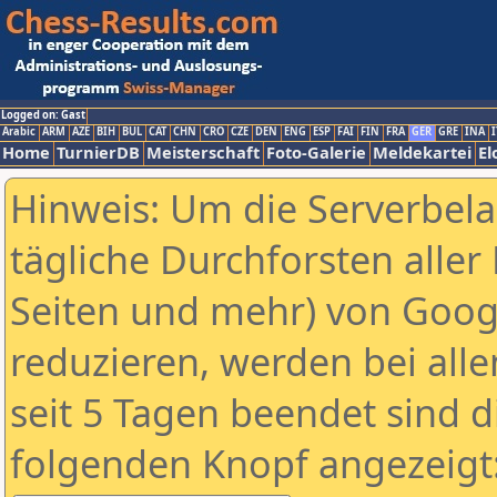
Logged on: Gast
Arabic
ARM
AZE
BIH
BUL
CAT
CHN
CRO
CZE
DEN
ENG
ESP
FAI
FIN
FRA
GER
GRE
INA
I
Home
TurnierDB
Meisterschaft
Foto-Galerie
Meldekartei
El
Hinweis: Um die Serverbel
tägliche Durchforsten aller 
Seiten und mehr) von Goog
reduzieren, werden bei alle
seit 5 Tagen beendet sind d
folgenden Knopf angezeigt