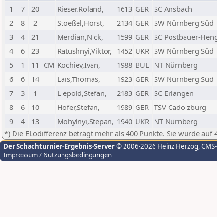
1
7
20
Rieser,Roland,
1613
GER
SC Ansbach
2
8
2
Stoeßel,Horst,
2134
GER
SW Nürnberg Süd
3
4
21
Merdian,Nick,
1599
GER
SC Postbauer-Hen
4
6
23
Ratushnyi,Viktor,
1452
UKR
SW Nürnberg Süd
5
1
11
CM
Kochiev,Ivan,
1988
BUL
NT Nürnberg
6
6
14
Lais,Thomas,
1923
GER
SW Nürnberg Süd
7
3
1
Liepold,Stefan,
2183
GER
SC Erlangen
8
6
10
Hofer,Stefan,
1989
GER
TSV Cadolzburg
9
4
13
Mohylnyi,Stepan,
1940
UKR
NT Nürnberg
*) Die ELodifferenz beträgt mehr als 400 Punkte. Sie wurde auf 
Der Schachturnier-Ergebnis-Server
© 2006-2026 Heinz Herzog
, CMS
Impressum / Nutzungsbedingungen