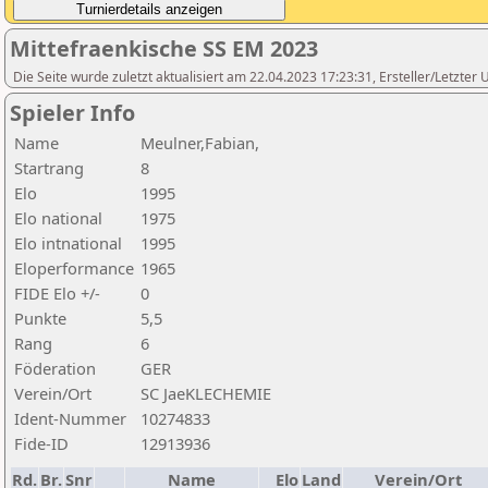
Mittefraenkische SS EM 2023
Die Seite wurde zuletzt aktualisiert am 22.04.2023 17:23:31, Ersteller/Letzte
Spieler Info
Name
Meulner,Fabian,
Startrang
8
Elo
1995
Elo national
1975
Elo intnational
1995
Eloperformance
1965
FIDE Elo +/-
0
Punkte
5,5
Rang
6
Föderation
GER
Verein/Ort
SC JaeKLECHEMIE
Ident-Nummer
10274833
Fide-ID
12913936
Rd.
Br.
Snr
Name
Elo
Land
Verein/Ort