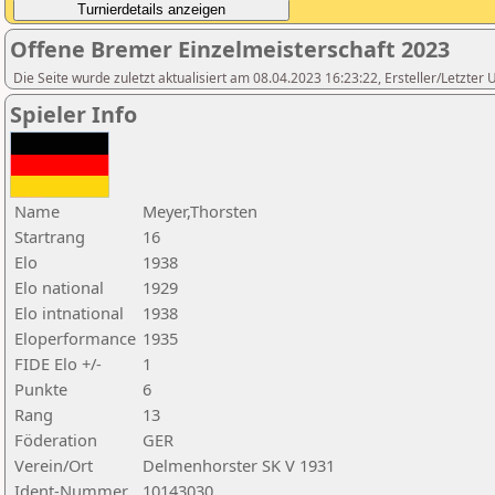
Offene Bremer Einzelmeisterschaft 2023
Die Seite wurde zuletzt aktualisiert am 08.04.2023 16:23:22, Ersteller/Letzte
Spieler Info
Name
Meyer,Thorsten
Startrang
16
Elo
1938
Elo national
1929
Elo intnational
1938
Eloperformance
1935
FIDE Elo +/-
1
Punkte
6
Rang
13
Föderation
GER
Verein/Ort
Delmenhorster SK V 1931
Ident-Nummer
10143030