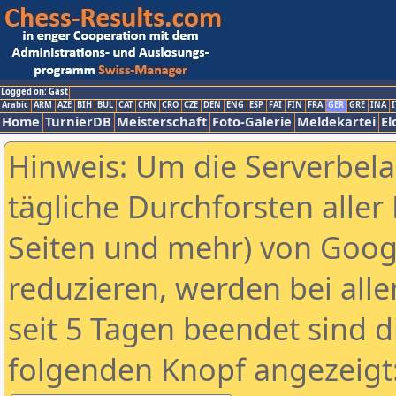
Logged on: Gast
Arabic
ARM
AZE
BIH
BUL
CAT
CHN
CRO
CZE
DEN
ENG
ESP
FAI
FIN
FRA
GER
GRE
INA
I
Home
TurnierDB
Meisterschaft
Foto-Galerie
Meldekartei
El
Hinweis: Um die Serverbel
tägliche Durchforsten aller 
Seiten und mehr) von Goog
reduzieren, werden bei alle
seit 5 Tagen beendet sind d
folgenden Knopf angezeigt