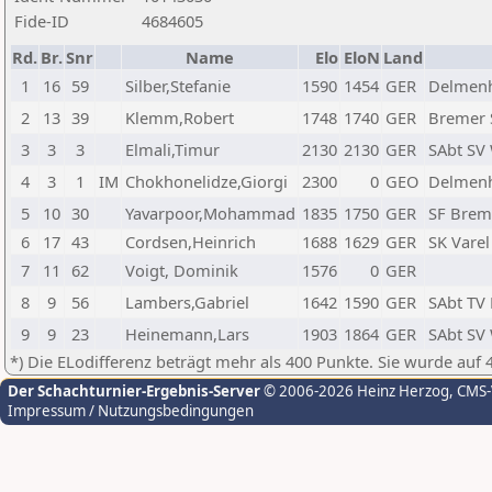
Fide-ID
4684605
Rd.
Br.
Snr
Name
Elo
EloN
Land
1
16
59
Silber,Stefanie
1590
1454
GER
Delmenh
2
13
39
Klemm,Robert
1748
1740
GER
Bremer 
3
3
3
Elmali,Timur
2130
2130
GER
SAbt SV
4
3
1
IM
Chokhonelidze,Giorgi
2300
0
GEO
Delmenh
5
10
30
Yavarpoor,Mohammad
1835
1750
GER
SF Brem
6
17
43
Cordsen,Heinrich
1688
1629
GER
SK Varel
7
11
62
Voigt, Dominik
1576
0
GER
8
9
56
Lambers,Gabriel
1642
1590
GER
SAbt TV
9
9
23
Heinemann,Lars
1903
1864
GER
SAbt SV
*) Die ELodifferenz beträgt mehr als 400 Punkte. Sie wurde auf 
Der Schachturnier-Ergebnis-Server
© 2006-2026 Heinz Herzog
, CMS
Impressum / Nutzungsbedingungen