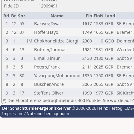
Fide-ID
12909491
Rd.
Br.
Snr
Name
Elo
EloN
Land
1
12
55
Bakiyev,Diyar
1617
1533
GER
SF Brem
2
12
37
Hoffer,Hayo
1749
1655
GER
Bremer 
3
1
1
IM
Chokhonelidze,Giorgi
2300
0
GEO
Delmenh
4
6
13
Büttner,Thomas
1981
1981
GER
Werder
5
3
3
Elmali,Timur
2130
2130
GER
SAbt SV
6
3
5
Peters,Frank
2111
2025
GER
Bremer 
7
5
30
Yavarpoor,Mohammad
1835
1750
GER
SF Brem
8
2
8
Büscher,Andre
2065
2065
GER
SAbt SV
9
3
17
Steffens,Oliver
1990
1977
GER
SK Kirc
*) Die ELodifferenz beträgt mehr als 400 Punkte. Sie wurde auf 
Der Schachturnier-Ergebnis-Server
© 2006-2026 Heinz Herzog
, CMS
Impressum / Nutzungsbedingungen