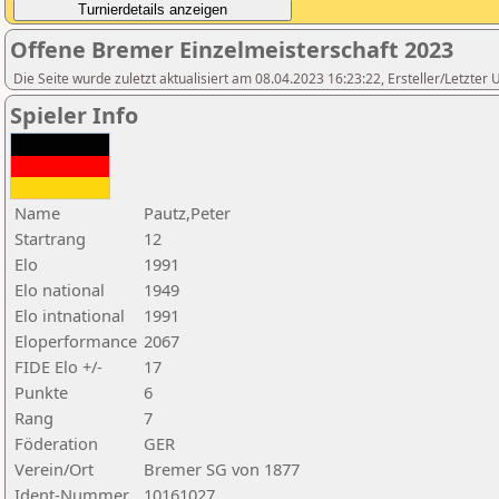
Offene Bremer Einzelmeisterschaft 2023
Die Seite wurde zuletzt aktualisiert am 08.04.2023 16:23:22, Ersteller/Letzte
Spieler Info
Name
Pautz,Peter
Startrang
12
Elo
1991
Elo national
1949
Elo intnational
1991
Eloperformance
2067
FIDE Elo +/-
17
Punkte
6
Rang
7
Föderation
GER
Verein/Ort
Bremer SG von 1877
Ident-Nummer
10161027