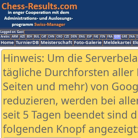
Logged on: Gast
Arabic
ARM
AZE
BIH
BUL
CAT
CHN
CRO
CZE
DEN
ENG
ESP
FAI
FIN
FRA
GER
GRE
INA
I
Home
TurnierDB
Meisterschaft
Foto-Galerie
Meldekartei
El
Hinweis: Um die Serverbel
tägliche Durchforsten aller 
Seiten und mehr) von Goog
reduzieren, werden bei alle
seit 5 Tagen beendet sind d
folgenden Knopf angezeigt