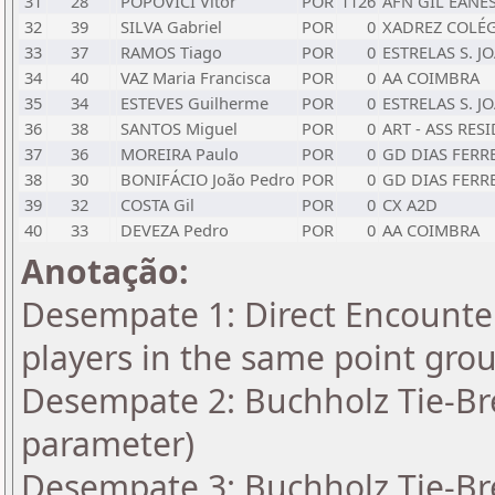
31
28
POPOVICI Vitor
POR
1126
AFN GIL EANE
32
39
SILVA Gabriel
POR
0
XADREZ COLÉ
33
37
RAMOS Tiago
POR
0
ESTRELAS S. J
34
40
VAZ Maria Francisca
POR
0
AA COIMBRA
35
34
ESTEVES Guilherme
POR
0
ESTRELAS S. J
36
38
SANTOS Miguel
POR
0
ART - ASS RES
37
36
MOREIRA Paulo
POR
0
GD DIAS FERR
38
30
BONIFÁCIO João Pedro
POR
0
GD DIAS FERR
39
32
COSTA Gil
POR
0
CX A2D
40
33
DEVEZA Pedro
POR
0
AA COIMBRA
Anotação:
Desempate 1: Direct Encounter
players in the same point gro
Desempate 2: Buchholz Tie-Bre
parameter)
Desempate 3: Buchholz Tie-Bre