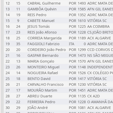
12
15
CABRAL Guilherme
POR
1493
ADRC MATA DE
13
11
GAMBÔA Quévin
POR
1585
AFN GIL EANE
14
19
REIS Pedro
POR
1352
ADRC MATA DE
15
9
CABETE Manuel
POR
1610
VITÓRIA SC
16
24
JESUS Tomás
POR
1225
AA COIMBRA
17
23
REIS João Afonso
POR
1228
CS.JOÃO BRIT
18
25
CORREIA Margarida
POR
1189
ACX ALGARVE
19
35
FAGGIOLI Fabrizio
ITA
0
ADRC MATA DE
20
20
CORDEIRO João Pedro
POR
1299
CCD CORVOS D
21
16
GASPAR Bernardo
POR
1473
NS SÃO MIGU
22
13
MARIA Gonçalo
POR
1570
AFN GIL EANE
23
26
MONTEIRO Miguel
POR
1148
INDEPENDENT
24
14
NOGUEIRA Rafael
POR
1526
CX COLÉGIO 
25
18
BENTO David
POR
1417
VITÓRIA SC
26
21
CARVALHO Francisco
POR
1230
VITÓRIA SC
27
17
MOURÃO Martim
POR
1451
ADRC MATA DE
28
27
ABREU Duarte
POR
1135
CX A2D
29
22
FERREIRA Pedro
POR
1228
O AMANHÃ DA
30
29
JOÃO André
POR
1081
ACX ALGARVE