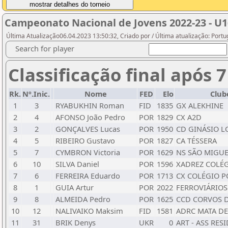
Campeonato Nacional de Jovens 2022-23 - U1
Última Atualização06.04.2023 13:50:32, Criado por / Última atualização: Port
Search for player
Classificação final após 
Rk.
Nº.Inic.
Nome
FED
Elo
Club
1
3
RYABUKHIN Roman
FID
1835
GX ALEKHINE
2
4
AFONSO João Pedro
POR
1829
CX A2D
3
2
GONÇALVES Lucas
POR
1950
CD GINÁSIO L
4
5
RIBEIRO Gustavo
POR
1827
CA TÉSSERA
5
7
CYMBRON Victoria
POR
1629
NS SÃO MIGU
6
10
SILVA Daniel
POR
1596
XADREZ COLÉ
7
6
FERREIRA Eduardo
POR
1713
CX COLÉGIO 
8
1
GUIA Artur
POR
2022
FERROVIÁRIOS
9
8
ALMEIDA Pedro
POR
1625
CCD CORVOS D
10
12
NALIVAIKO Maksim
FID
1581
ADRC MATA DE
11
31
BRIK Denys
UKR
0
ART - ASS RES