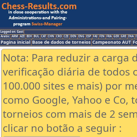
Logged on: Gast
Arabic
ARM
AZE
BIH
BUL
CAT
CHN
CRO
CZE
DEN
ENG
ESP
FAI
FIN
FRA
GER
GRE
INA
I
Pagina inicial
Base de dados de torneios
Campeonato AUT
F
Nota: Para reduzir a carga 
verificação diária de todos 
100.000 sites e mais) por 
como Google, Yahoo e Co, t
torneios com mais de 2 sem
clicar no botão a seguir :