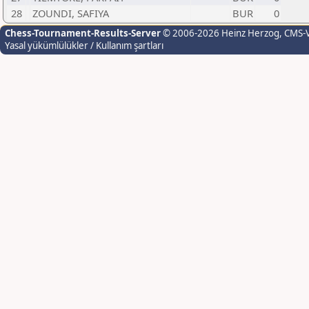
28
ZOUNDI, SAFIYA
BUR
0
Chess-Tournament-Results-Server
© 2006-2026 Heinz Herzog
, CMS-
Yasal yükümlülükler / Kullanım şartları