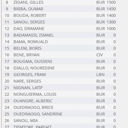
8
ZIGANI, GILLES
BUR
1500
9
BRIBA, OUMAR
BUR
1450
10
BOUDA, ROBERT
BUR
1400
11
SANOU, SERGES
BUR
1300
12
DAO, DRAMANE
BUR
1000
13
BADAMASSI, ISMAEL
BUR
0
14
BAMA, ROMUALD
BUR
0
15
BELEM, BORIS
BUR
0
16
BENE, BRYAN
CIV
0
17
BOUGMA, OUSSENI
BUR
0
18
DIALLO, NOUREDINE
BUR
0
19
GEORGES, FRAM
LBN
0
20
NARE, SERGES
BUR
0
21
NIGNAN, LATIF
BUR
0
22
NONGUIERMA, LOUIS
BUR
0
23
OUANGRE, ALBERIC
BUR
0
24
OUEDRAOGO, BRICE
BUR
0
25
OUEDRAOGO, SANDRINE
BUR
0
26
SANOU, MIA
BUR
0
27
TIEMTORE, PARFAIT
BUR
0