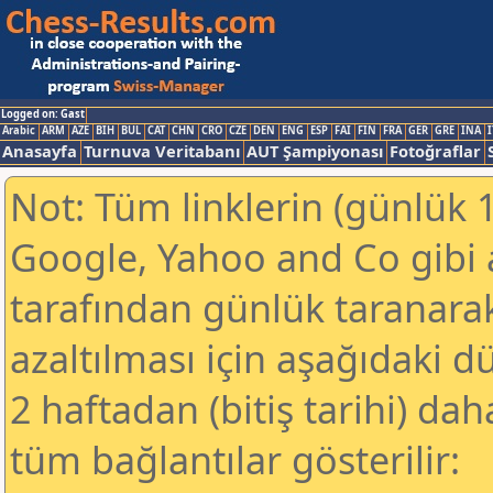
Logged on: Gast
Arabic
ARM
AZE
BIH
BUL
CAT
CHN
CRO
CZE
DEN
ENG
ESP
FAI
FIN
FRA
GER
GRE
INA
I
Anasayfa
Turnuva Veritabanı
AUT Şampiyonası
Fotoğraflar
Not: Tüm linklerin (günlük 1
Google, Yahoo and Co gibi
tarafından günlük taranar
azaltılması için aşağıdaki 
2 haftadan (bitiş tarihi) dah
tüm bağlantılar gösterilir: