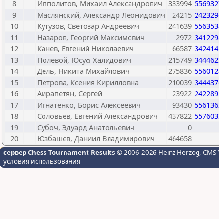
8
Ипполитов, Михаил Александрович
333994
556932
9
Маслянский, Александр Леонидович
24215
242329
10
Кутузов, Светозар Андреевич
241639
556353
11
Назаров, Георгий Максимович
2972
341229
12
Канев, Евгений Николаевич
66587
342414
13
Полевой, Юсуф Халидович
215749
344462
14
Дель, Никита Михайлович
275836
556012
15
Петрова, Ксения Кирилловна
210039
344437
16
Аирапетян, Сергей
23922
242289
17
Игнатенко, Борис Алексеевич
93430
556136
18
Соловьев, Евгений Александрович
437822
557603
19
Субоч, Эдуард Анатольевич
0
20
Юзбашев, Даниил Владимирович
464658
сервер Chess-Tournament-Results
© 2006-2026 Heinz Herzog
, CMS-
условия использования