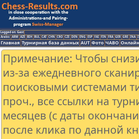
Logged on: Gast
Arabic
ARM
AZE
BIH
BUL
CAT
CHN
CRO
CZE
DEN
ENG
ESP
FAI
FIN
FRA
GER
GRE
INA
I
Главная
Турнирная база данных
AUT
Фото
ЧАВО
Онлайн
Примечание: Чтобы снизи
из-за ежедневного скани
поисковыми системами ти
проч., все ссылки на тур
месяцев (с даты окончан
после клика по данной кн