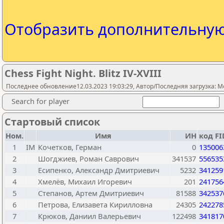
Отобразить дополнительну
Chess Fight Night. Blitz IV-XVIII
Последнее обновление12.03.2023 19:03:29, Автор/Последняя загрузка: Mo
Search for player
Стартовый список
Ном.
Имя
ИН
код FI
1
IM
Кочетков, Герман
0
135006
2
Шогджиев, Роман Саврович
341537
556535
3
Есипенко, Александр Дмитриевич
5232
341259
4
Хмелёв, Михаил Игоревич
201
241756
5
Степанов, Артем Дмитриевич
81588
342537
6
Петрова, Елизавета Кирилловна
24305
242278
7
Крюков, Даниил Валерьевич
122498
341817