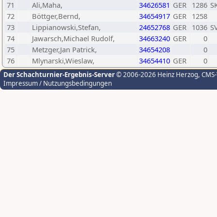
71
Ali,Maha,
34626581
GER
1286
SK
72
Böttger,Bernd,
34654917
GER
1258
73
Lippianowski,Stefan,
24652768
GER
1036
SV
74
Jawarsch,Michael Rudolf,
34663240
GER
0
75
Metzger,Jan Patrick,
34654208
0
76
Mlynarski,Wieslaw,
34654410
GER
0
Der Schachturnier-Ergebnis-Server
© 2006-2026 Heinz Herzog
, CMS
Impressum / Nutzungsbedingungen