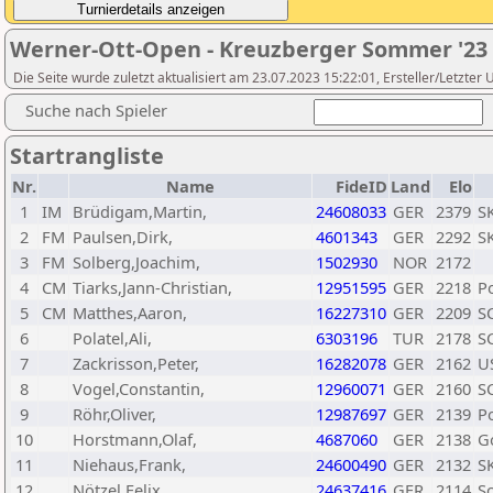
Werner-Ott-Open - Kreuzberger Sommer '23
Die Seite wurde zuletzt aktualisiert am 23.07.2023 15:22:01, Ersteller/Letzte
Suche nach Spieler
Startrangliste
Nr.
Name
FideID
Land
Elo
1
IM
Brüdigam,Martin,
24608033
GER
2379
SK
2
FM
Paulsen,Dirk,
4601343
GER
2292
SK
3
FM
Solberg,Joachim,
1502930
NOR
2172
4
CM
Tiarks,Jann-Christian,
12951595
GER
2218
P
5
CM
Matthes,Aaron,
16227310
GER
2209
SC
6
Polatel,Ali,
6303196
TUR
2178
S
7
Zackrisson,Peter,
16282078
GER
2162
U
8
Vogel,Constantin,
12960071
GER
2160
SC
9
Röhr,Oliver,
12987697
GER
2139
P
10
Horstmann,Olaf,
4687060
GER
2138
G
11
Niehaus,Frank,
24600490
GER
2132
SK
12
Nötzel,Felix,
24637416
GER
2114
Sc