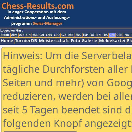
Logged on: Gast
Arabic
ARM
AZE
BIH
BUL
CAT
CHN
CRO
CZE
DEN
ENG
ESP
FAI
FIN
FRA
GER
GRE
INA
I
Home
TurnierDB
Meisterschaft
Foto-Galerie
Meldekartei
El
Hinweis: Um die Serverbel
tägliche Durchforsten aller 
Seiten und mehr) von Goog
reduzieren, werden bei alle
seit 5 Tagen beendet sind d
folgenden Knopf angezeigt