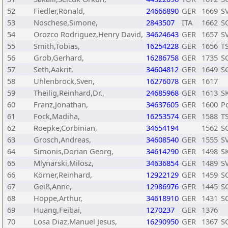
52
Fiedler,Ronald,
24666890
GER
1669
SV
53
Noschese,Simone,
2843507
ITA
1662
SC
54
Orozco Rodriguez,Henry David,
34624643
GER
1657
SV
55
Smith,Tobias,
16254228
GER
1656
T
56
Grob,Gerhard,
16286758
GER
1735
SC
57
Seth,Aakrit,
34604812
GER
1649
S
58
Uhlenbrock,Sven,
16276078
GER
1617
59
Theilig,Reinhard,Dr.,
24685968
GER
1613
S
60
Franz,Jonathan,
34637605
GER
1600
P
61
Fock,Madiha,
16253574
GER
1588
T
62
Roepke,Corbinian,
34654194
1562
SC
63
Grosch,Andreas,
34608540
GER
1555
SV
64
Simonis,Dorian Georg,
34614290
GER
1498
SK
65
Mlynarski,Milosz,
34636854
GER
1489
SV
66
Körner,Reinhard,
12922129
GER
1459
SC
67
Geiß,Anne,
12986976
GER
1445
SC
68
Hoppe,Arthur,
34618910
GER
1431
SC
69
Huang,Feibai,
1270237
GER
1376
70
Losa Diaz,Manuel Jesus,
16290950
GER
1367
SC