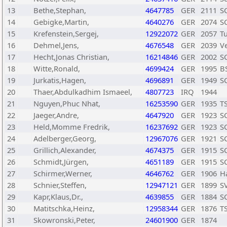
13
Bethe,Stephan,
4647785
GER
2111
SC
14
Gebigke,Martin,
4640276
GER
2074
SC
15
Krefenstein,Sergej,
12922072
GER
2057
Tu
16
Dehmel,Jens,
4676548
GER
2039
V
17
Hecht,Jonas Christian,
16214846
GER
2002
S
18
Witte,Ronald,
4699424
GER
1995
B
19
Jurkatis,Hagen,
4696891
GER
1949
SC
20
Thaer,Abdulkadhim Ismaeel,
4807723
IRQ
1944
21
Nguyen,Phuc Nhat,
16253590
GER
1935
T
22
Jaeger,Andre,
4647920
GER
1923
S
23
Held,Momme Fredrik,
16237692
GER
1923
SC
24
Adelberger,Georg,
12967076
GER
1921
SC
25
Grillich,Alexander,
4674375
GER
1915
S
26
Schmidt,Jürgen,
4651189
GER
1915
SC
27
Schirmer,Werner,
4646762
GER
1906
H
28
Schnier,Steffen,
12947121
GER
1899
S
29
Kapr,Klaus,Dr.,
4639855
GER
1884
SC
30
Matitschka,Heinz,
12958344
GER
1876
T
31
Skowronski,Peter,
24601900
GER
1874