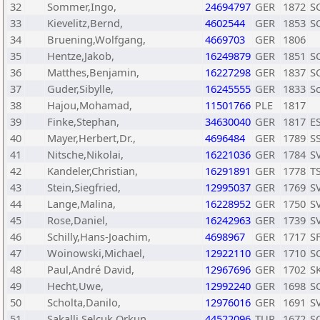
32
Sommer,Ingo,
24694797
GER
1872
SC
33
Kievelitz,Bernd,
4602544
GER
1853
SC
34
Bruening,Wolfgang,
4669703
GER
1806
35
Hentze,Jakob,
16249879
GER
1851
SC
36
Matthes,Benjamin,
16227298
GER
1837
SC
37
Guder,Sibylle,
16245555
GER
1833
Sc
38
Hajou,Mohamad,
11501766
PLE
1817
39
Finke,Stephan,
34630040
GER
1817
ES
40
Mayer,Herbert,Dr.,
4696484
GER
1789
SS
41
Nitsche,Nikolai,
16221036
GER
1784
SV
42
Kandeler,Christian,
16291891
GER
1778
T
43
Stein,Siegfried,
12995037
GER
1769
SV
44
Lange,Malina,
16228952
GER
1750
SV
45
Rose,Daniel,
16242963
GER
1739
S
46
Schilly,Hans-Joachim,
4698967
GER
1717
S
47
Woinowski,Michael,
12922110
GER
1710
SC
48
Paul,André David,
12967696
GER
1702
S
49
Hecht,Uwe,
12992240
GER
1698
S
50
Scholta,Danilo,
12976016
GER
1691
SV
51
Sakalli,Selcuk Orkun,
44522096
TUR
1672
S