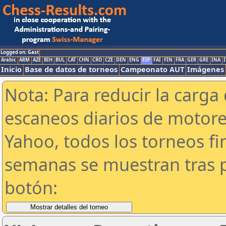
Logged on: Gast
Arabic
ARM
AZE
BIH
BUL
CAT
CHN
CRO
CZE
DEN
ENG
ESP
FAI
FIN
FRA
GER
GRE
INA
I
Inicio
Base de datos de torneos
Campeonato AUT
Imágenes
Nota: Para reducir la carga 
escaneos diarios de motor
Yahoo, todos los torneos f
semanas se muestran tras p
botón: