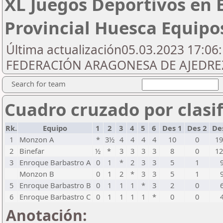
XL Juegos Deportivos en 
Provincial Huesca Equip
Última actualización05.03.2023 17:06:
FEDERACIÓN ARAGONESA DE AJEDREZ
Search for team
Cuadro cruzado por clasif
Rk.
Equipo
1
2
3
4
5
6
Des 1
Des 2
De
1
Monzon A
*
3½
4
4
4
4
10
0
19
2
Binefar
½
*
3
3
3
3
8
0
12
3
Enroque Barbastro A
0
1
*
2
3
3
5
1
Monzon B
0
1
2
*
3
3
5
1
5
Enroque Barbastro B
0
1
1
1
*
3
2
0
6
Enroque Barbastro C
0
1
1
1
1
*
0
0
Anotación: