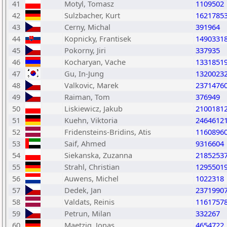
41
Motyl, Tomasz
1109502
42
Sulzbacher, Kurt
1621785
43
Cerny, Michal
391964
44
Kopnicky, Frantisek
1490331
45
Pokorny, Jiri
337935
46
Kocharyan, Vache
1331851
47
Gu, In-Jung
1320023
48
Valkovic, Marek
2371476
49
Raiman, Tom
376949
50
Liskiewicz, Jakub
2100181
51
Kuehn, Viktoria
2464612
52
Fridensteins-Bridins, Atis
1160896
53
Saif, Ahmed
9316604
54
Siekanska, Zuzanna
2185253
55
Strahl, Christian
1295501
56
Auwens, Michel
1022318
57
Dedek, Jan
2371990
58
Valdats, Reinis
1161757
59
Petrun, Milan
332267
60
Maetzig, Jonas
4654722