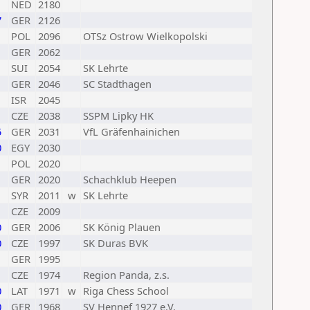
NED
2180
7
GER
2126
1
POL
2096
OTSz Ostrow Wielkopolski
1
GER
2062
SUI
2054
SK Lehrte
GER
2046
SC Stadthagen
ISR
2045
CZE
2038
SSPM Lipky HK
5
GER
2031
VfL Gräfenhainichen
0
EGY
2030
1
POL
2020
GER
2020
Schachklub Heepen
SYR
2011
w
SK Lehrte
CZE
2009
0
GER
2006
SK König Plauen
0
CZE
1997
SK Duras BVK
1
GER
1995
CZE
1974
Region Panda, z.s.
0
LAT
1971
w
Riga Chess School
0
GER
1968
SV Hennef 1927 e.V.