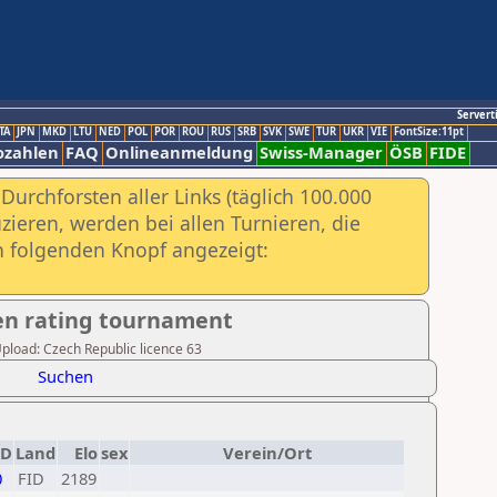
Servert
TA
JPN
MKD
LTU
NED
POL
POR
ROU
RUS
SRB
SVK
SWE
TUR
UKR
VIE
FontSize:11pt
ozahlen
FAQ
Onlineanmeldung
Swiss-Manager
ÖSB
FIDE
urchforsten aller Links (täglich 100.000
ieren, werden bei allen Turnieren, die
ch folgenden Knopf angezeigt:
en rating tournament
Upload: Czech Republic licence 63
Suchen
ID
Land
Elo
sex
Verein/Ort
0
FID
2189