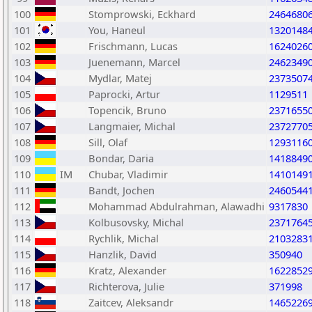
100
Stomprowski, Eckhard
2464680
101
You, Haneul
1320148
102
Frischmann, Lucas
1624026
103
Juenemann, Marcel
2462349
104
Mydlar, Matej
2373507
105
Paprocki, Artur
1129511
106
Topencik, Bruno
2371655
107
Langmaier, Michal
2372770
108
Sill, Olaf
1293116
109
Bondar, Daria
1418849
110
IM
Chubar, Vladimir
1410149
111
Bandt, Jochen
2460544
112
Mohammad Abdulrahman, Alawadhi
9317830
113
Kolbusovsky, Michal
2371764
114
Rychlik, Michal
2103283
115
Hanzlik, David
350940
116
Kratz, Alexander
1622852
117
Richterova, Julie
371998
118
Zaitcev, Aleksandr
1465226