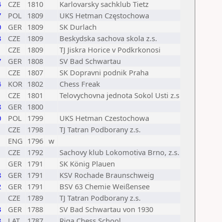
4
CZE
1810
Karlovarsky sachklub Tietz
7
POL
1809
UKS Hetman Częstochowa
0
GER
1809
SK Durlach
3
CZE
1809
Beskydska sachova skola z.s.
CZE
1809
TJ Jiskra Horice v Podkrkonosi
7
GER
1808
SV Bad Schwartau
CZE
1807
SK Dopravni podnik Praha
4
KOR
1802
Chess Freak
CZE
1801
Telovychovna jednota Sokol Usti z.s
8
GER
1800
0
POL
1799
UKS Hetman Czestochowa
CZE
1798
TJ Tatran Podborany z.s.
ENG
1796
w
CZE
1792
Sachovy klub Lokomotiva Brno, z.s.
GER
1791
SK König Plauen
8
GER
1791
KSV Rochade Braunschweig
2
GER
1791
BSV 63 Chemie Weißensee
CZE
1789
TJ Tatran Podborany z.s.
3
GER
1788
SV Bad Schwartau von 1930
8
LAT
1787
Riga Chess School