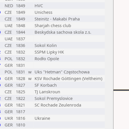
NED
1849
HVC
9
CZE
1849
Unichess
CZE
1849
Steinitz - Makabi Praha
UAE
1848
Sharjah chess club
0
CZE
1844
Beskydska sachova skola z.s.
UAE
1837
CZE
1836
Sokol Kolin
2
CZE
1832
SSPM Lipky HK
4
POL
1832
Rodło Opole
7
GER
1831
POL
1831
w
Uks "Hetman" Częstochowa
0
GER
1828
w
KSV Rochade Göttingen (Veltheim)
9
GER
1827
SF Korbach
CZE
1825
TJ Lanskroun
2
CZE
1822
Sokol Premyslovice
3
GER
1821
SC Rochade Zeulenroda
3
GER
1817
0
UKR
1816
Ukraine
0
GER
1810