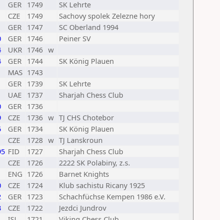
GER
1749
SK Lehrte
CZE
1749
Sachovy spolek Zelezne hory
GER
1747
SC Oberland 1994
0
GER
1746
Peiner SV
4
UKR
1746
w
4
GER
1744
SK König Plauen
MAS
1743
1
GER
1739
SK Lehrte
UAE
1737
Sharjah Chess Club
0
GER
1736
9
CZE
1736
w
TJ CHS Chotebor
5
GER
1734
SK König Plauen
CZE
1728
w
TJ Lanskroun
95
FID
1727
Sharjah Chess Club
CZE
1726
2222 SK Polabiny, z.s.
ENG
1726
Barnet Knights
0
CZE
1724
Klub sachistu Ricany 1925
2
GER
1723
Schachfüchse Kempen 1986 e.V.
3
CZE
1722
Jezdci Jundrov
ISL
1721
Viking Chess Club