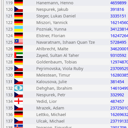
119
Hanemann, Henno
4659899
120
Nespurek, Jakub
391816
121
Steger, Lukas Daniel
3335151
122
Miszori, Yannick
1621456
123
Pozniak, Yunna
3412381
124
Elstner, Florian
1624726
125
Navaratnam, Ishaan Quan Tze
5728495
126
Ahlbrecht, Malte
3462000
127
Zayed, Sultan Al Taher
9310592
128
Goldenbaum, Tobias
1297487
129
Pejrimovska, Viola Ruby
2370952
130
Melestean, Timur
1628038
131
Kalousova, Julie
381454
132
Dehghan, Ibrahim
1461049
133
Nespurek, Petr
332992
134
Yedid, Lior
487457
135
Mrazek, Adam
2372501
136
Lettko, Michael
1626963
137
Ulcak, Michael
2371913
138
Ingason, Sigurdur
2301709