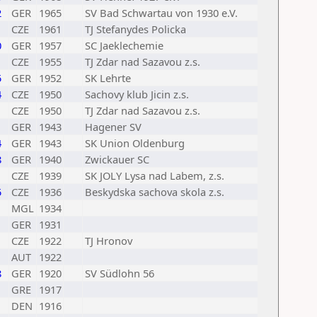
2
GER
1965
SV Bad Schwartau von 1930 e.V.
CZE
1961
TJ Stefanydes Policka
0
GER
1957
SC Jaeklechemie
CZE
1955
TJ Zdar nad Sazavou z.s.
5
GER
1952
SK Lehrte
4
CZE
1950
Sachovy klub Jicin z.s.
CZE
1950
TJ Zdar nad Sazavou z.s.
GER
1943
Hagener SV
4
GER
1943
SK Union Oldenburg
8
GER
1940
Zwickauer SC
CZE
1939
SK JOLY Lysa nad Labem, z.s.
5
CZE
1936
Beskydska sachova skola z.s.
MGL
1934
GER
1931
CZE
1922
TJ Hronov
AUT
1922
8
GER
1920
SV Südlohn 56
GRE
1917
DEN
1916