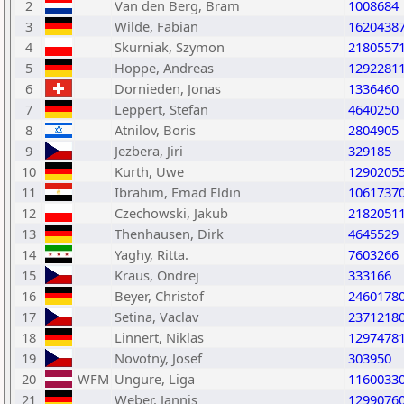
2
Van den Berg, Bram
1008684
3
Wilde, Fabian
1620438
4
Skurniak, Szymon
2180557
5
Hoppe, Andreas
1292281
6
Dornieden, Jonas
1336460
7
Leppert, Stefan
4640250
8
Atnilov, Boris
2804905
9
Jezbera, Jiri
329185
10
Kurth, Uwe
1290205
11
Ibrahim, Emad Eldin
1061737
12
Czechowski, Jakub
2182051
13
Thenhausen, Dirk
4645529
14
Yaghy, Ritta.
7603266
15
Kraus, Ondrej
333166
16
Beyer, Christof
2460178
17
Setina, Vaclav
2371218
18
Linnert, Niklas
1297478
19
Novotny, Josef
303950
20
WFM
Ungure, Liga
1160033
21
Weber, Jannis
1299076