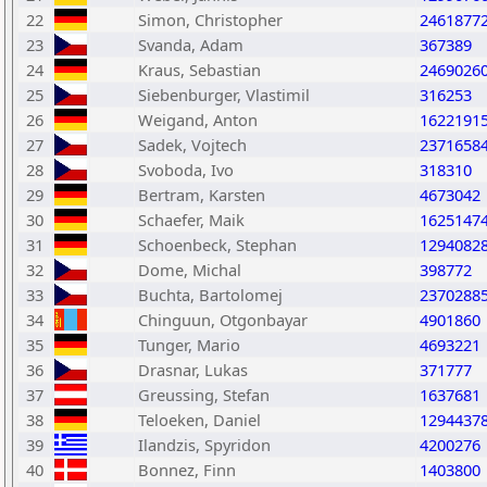
22
Simon, Christopher
2461877
23
Svanda, Adam
367389
24
Kraus, Sebastian
2469026
25
Siebenburger, Vlastimil
316253
26
Weigand, Anton
1622191
27
Sadek, Vojtech
2371658
28
Svoboda, Ivo
318310
29
Bertram, Karsten
4673042
30
Schaefer, Maik
1625147
31
Schoenbeck, Stephan
1294082
32
Dome, Michal
398772
33
Buchta, Bartolomej
2370288
34
Chinguun, Otgonbayar
4901860
35
Tunger, Mario
4693221
36
Drasnar, Lukas
371777
37
Greussing, Stefan
1637681
38
Teloeken, Daniel
1294437
39
Ilandzis, Spyridon
4200276
40
Bonnez, Finn
1403800