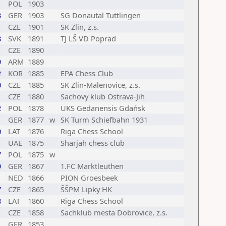
POL
1903
3
GER
1903
SG Donautal Tuttlingen
CZE
1901
SK Zlin, z.s.
8
SVK
1891
TJ LŠ VD Poprad
CZE
1890
9
ARM
1889
2
KOR
1885
EPA Chess Club
0
CZE
1885
SK Zlin-Malenovice, z.s.
CZE
1880
Sachovy klub Ostrava-Jih
2
POL
1878
UKS Gedanensis Gdańsk
1
GER
1877
w
SK Turm Schiefbahn 1931
0
LAT
1876
Riga Chess School
UAE
1875
Sharjah chess club
7
POL
1875
w
9
GER
1867
1.FC Marktleuthen
NED
1866
PION Groesbeek
7
CZE
1865
ŠŠPM Lipky HK
8
LAT
1860
Riga Chess School
CZE
1858
Sachklub mesta Dobrovice, z.s.
GER
1853