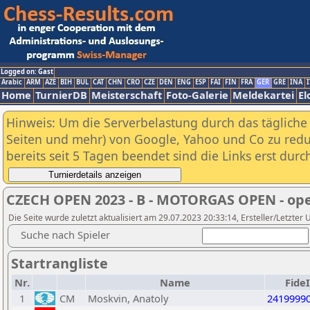
Logged on: Gast
Arabic
ARM
AZE
BIH
BUL
CAT
CHN
CRO
CZE
DEN
ENG
ESP
FAI
FIN
FRA
GER
GRE
INA
I
Home
TurnierDB
Meisterschaft
Foto-Galerie
Meldekartei
El
Hinweis: Um die Serverbelastung durch das tägliche D
Seiten und mehr) von Google, Yahoo und Co zu reduz
bereits seit 5 Tagen beendet sind die Links erst dur
CZECH OPEN 2023 - B - MOTORGAS OPEN - op
Die Seite wurde zuletzt aktualisiert am 29.07.2023 20:33:14, Ersteller/Letzter 
Suche nach Spieler
Startrangliste
Nr.
Name
Fide
1
CM
Moskvin, Anatoly
2419999