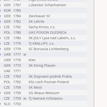
6
GER
1787
Lübecker Schachverein
4
KOR
1785
0
GER
1784
Zwickauer SC
0
GER
1782
SK Lehrte
4
CZE
1782
Sachy Krnov, z.s.
POL
1780
UKS POGON OLESNICA
0
CZE
1780
SK JOLY Lysa nad Labem, z.s.
5
CZE
1779
TJ KRALUPY, z.s.
0
GER
1779
SC Borussia Lichtenberg
0
UKR
1777
w
1
UKR
1776
Kiev
1
GER
1773
SK König Plauen
UAE
1771
5
CZE
1763
SK Dopravni podnik Praha
1
POL
1762
KSz Lech-Poznan Poland
CZE
1759
SK Most
9
GER
1759
SG Ahaus-Wessum
CZE
1759
w
TJ Namest n/Oslavou
9
SLO
1753