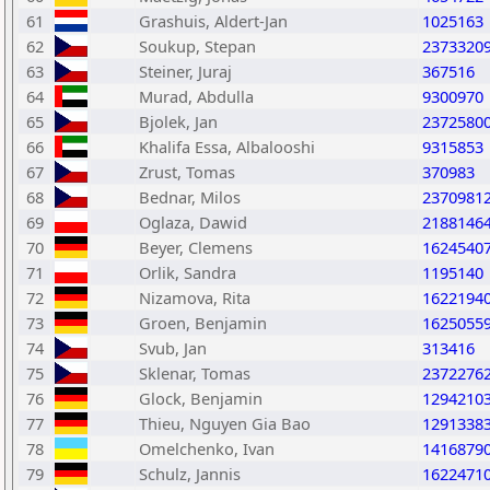
61
Grashuis, Aldert-Jan
1025163
62
Soukup, Stepan
2373320
63
Steiner, Juraj
367516
64
Murad, Abdulla
9300970
65
Bjolek, Jan
2372580
66
Khalifa Essa, Albalooshi
9315853
67
Zrust, Tomas
370983
68
Bednar, Milos
2370981
69
Oglaza, Dawid
2188146
70
Beyer, Clemens
1624540
71
Orlik, Sandra
1195140
72
Nizamova, Rita
1622194
73
Groen, Benjamin
1625055
74
Svub, Jan
313416
75
Sklenar, Tomas
2372276
76
Glock, Benjamin
1294210
77
Thieu, Nguyen Gia Bao
1291338
78
Omelchenko, Ivan
1416879
79
Schulz, Jannis
1622471