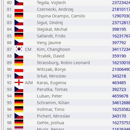
80
Tegda, Vojtech
2372342
81
Czernecki, Andrzej
2181011
82
Ospina Ocampo, Camilo
1290703
83
Sigut, Ondrej
2371281
84
Stejskal, Michal
398195
85
Sallandt, Frido
1623176
86
Veny, Jaume
397792
87
CM
Kim, Changhoon
3411723
88
Trcalek, David
359190
89
Strassburg, Robin Leonard
1621001
90
Witczak, Borys
2100649
91
Srkal, Miroslav
343218
92
AIM
Karas, Eugenia
463485
93
Perutka, Tomas
392723
94
Luban, Peter
4659678
95
Schramm, Kilian
3461268
96
Vollmar, Timo
1625358
97
Pichert, Miroslav
343170
98
Gehle, Joshua
1627375
99
Muzis, Renars
1162634