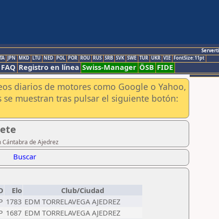
Servert
TA
JPN
MKD
LTU
NED
POL
POR
ROU
RUS
SRB
SVK
SWE
TUR
UKR
VIE
FontSize:11pt
FAQ
Registro en línea
Swiss-Manager
ÖSB
FIDE
aneos diarios de motores como Google o Yahoo,
 se muestran tras pulsar el siguiente botón:
dete
n Cántabra de Ajedrez
Buscar
D
Elo
Club/Ciudad
P
1783
EDM TORRELAVEGA AJEDREZ
P
1687
EDM TORRELAVEGA AJEDREZ