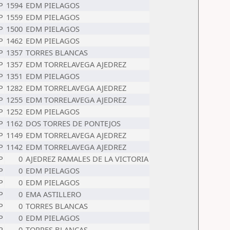
P
1594
EDM PIELAGOS
P
1559
EDM PIELAGOS
P
1500
EDM PIELAGOS
P
1462
EDM PIELAGOS
P
1357
TORRES BLANCAS
P
1357
EDM TORRELAVEGA AJEDREZ
P
1351
EDM PIELAGOS
P
1282
EDM TORRELAVEGA AJEDREZ
P
1255
EDM TORRELAVEGA AJEDREZ
P
1252
EDM PIELAGOS
P
1162
DOS TORRES DE PONTEJOS
P
1149
EDM TORRELAVEGA AJEDREZ
P
1142
EDM TORRELAVEGA AJEDREZ
P
0
AJEDREZ RAMALES DE LA VICTORIA
P
0
EDM PIELAGOS
P
0
EDM PIELAGOS
P
0
EMA ASTILLERO
P
0
TORRES BLANCAS
P
0
EDM PIELAGOS
P
0
TORRES BLANCAS