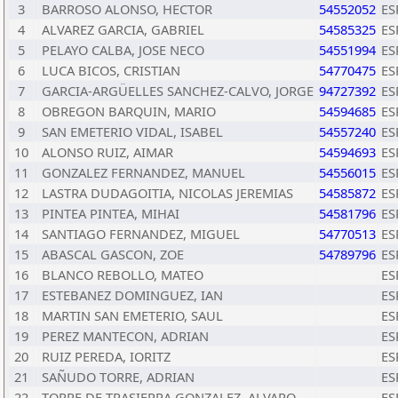
3
BARROSO ALONSO, HECTOR
54552052
ES
4
ALVAREZ GARCIA, GABRIEL
54585325
ES
5
PELAYO CALBA, JOSE NECO
54551994
ES
6
LUCA BICOS, CRISTIAN
54770475
ES
7
GARCIA-ARGÜELLES SANCHEZ-CALVO, JORGE
94727392
ES
8
OBREGON BARQUIN, MARIO
54594685
ES
9
SAN EMETERIO VIDAL, ISABEL
54557240
ES
10
ALONSO RUIZ, AIMAR
54594693
ES
11
GONZALEZ FERNANDEZ, MANUEL
54556015
ES
12
LASTRA DUDAGOITIA, NICOLAS JEREMIAS
54585872
ES
13
PINTEA PINTEA, MIHAI
54581796
ES
14
SANTIAGO FERNANDEZ, MIGUEL
54770513
ES
15
ABASCAL GASCON, ZOE
54789796
ES
16
BLANCO REBOLLO, MATEO
ES
17
ESTEBANEZ DOMINGUEZ, IAN
ES
18
MARTIN SAN EMETERIO, SAUL
ES
19
PEREZ MANTECON, ADRIAN
ES
20
RUIZ PEREDA, IORITZ
ES
21
SAÑUDO TORRE, ADRIAN
ES
22
TORRE DE TRASIERRA GONZALEZ, ALVARO
ES