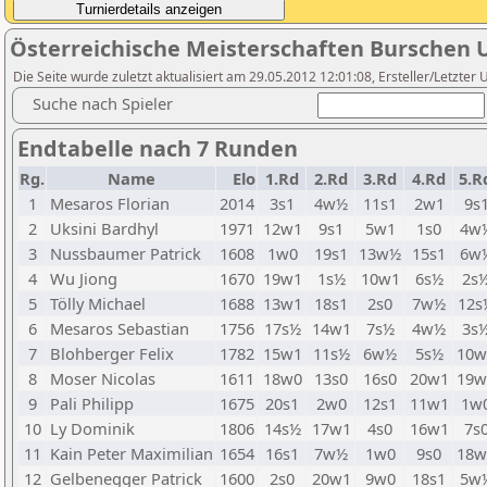
Österreichische Meisterschaften Burschen 
Die Seite wurde zuletzt aktualisiert am 29.05.2012 12:01:08, Ersteller/Letzte
Suche nach Spieler
Endtabelle nach 7 Runden
Rg.
Name
Elo
1.Rd
2.Rd
3.Rd
4.Rd
5.R
1
Mesaros Florian
2014
3s1
4w½
11s1
2w1
9s
2
Uksini Bardhyl
1971
12w1
9s1
5w1
1s0
4w
3
Nussbaumer Patrick
1608
1w0
19s1
13w½
15s1
6w
4
Wu Jiong
1670
19w1
1s½
10w1
6s½
2s
5
Tölly Michael
1688
13w1
18s1
2s0
7w½
12s
6
Mesaros Sebastian
1756
17s½
14w1
7s½
4w½
3s
7
Blohberger Felix
1782
15w1
11s½
6w½
5s½
10w
8
Moser Nicolas
1611
18w0
13s0
16s0
20w1
19w
9
Pali Philipp
1675
20s1
2w0
12s1
11w1
1w
10
Ly Dominik
1806
14s½
17w1
4s0
16w1
7s
11
Kain Peter Maximilian
1654
16s1
7w½
1w0
9s0
18w
12
Gelbenegger Patrick
1600
2s0
20w1
9w0
18s1
5w