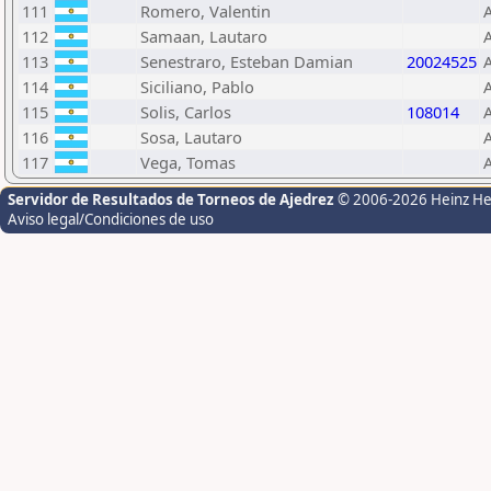
111
Romero, Valentin
112
Samaan, Lautaro
113
Senestraro, Esteban Damian
20024525
114
Siciliano, Pablo
115
Solis, Carlos
108014
116
Sosa, Lautaro
117
Vega, Tomas
Servidor de Resultados de Torneos de Ajedrez
© 2006-2026 Heinz H
Aviso legal/Condiciones de uso