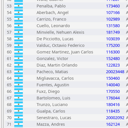
53
Penalba, Pablo
173460
54
Aberbach, Angel
107166
55
Carrizo, Franco
102989
56
Cuello, Leonardo
131580
57
Minvielle, Nehuen Alexis
181749
58
De Picciotto, Lucas
103039
59
Valduc, Octavio Federico
175200
60
Gomez Martinez, Juan Carlos
116300
61
Gonzalez, Victor
152480
62
Diaz, Martin Orlando
122823
63
Pacheco, Matias
20023448
64
Migliavacca, Carlos
150460
65
Fuentes, Agustin
140040
66
Fuxz, Diego
170550
67
Bartolomeo, Luis
176044
68
Trunzo, Luciano
180416
69
Gualpa, Carlos
118435
70
Senestraro, Lucas
20002092
71
Mazza, Andres
162124