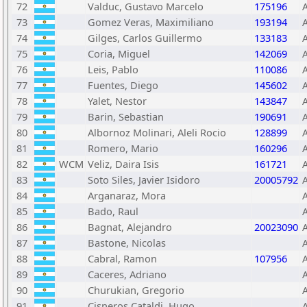
72
Valduc, Gustavo Marcelo
175196
73
Gomez Veras, Maximiliano
193194
74
Gilges, Carlos Guillermo
133183
75
Coria, Miguel
142069
76
Leis, Pablo
110086
77
Fuentes, Diego
145602
78
Yalet, Nestor
143847
79
Barin, Sebastian
190691
80
Albornoz Molinari, Aleli Rocio
128899
81
Romero, Mario
160296
82
WCM
Veliz, Daira Isis
161721
83
Soto Siles, Javier Isidoro
20005792
84
Arganaraz, Mora
85
Bado, Raul
86
Bagnat, Alejandro
20023090
87
Bastone, Nicolas
88
Cabral, Ramon
107956
89
Caceres, Adriano
90
Churukian, Gregorio
91
Cisneros Cataldi, Hugo