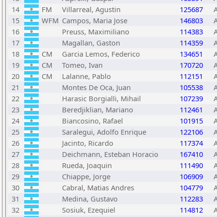
14
FM
Villarreal, Agustin
125687
15
WFM
Campos, Maria Jose
146803
16
Preuss, Maximiliano
114383
17
Magallan, Gaston
114359
18
CM
Garcia Lemos, Federico
134651
19
CM
Tomeo, Ivan
170720
20
CM
Lalanne, Pablo
112151
21
Montes De Oca, Juan
105538
22
Harasic Borgialli, Mihail
107239
23
Beredjiklian, Mariano
112461
24
Biancosino, Rafael
101915
25
Saralegui, Adolfo Enrique
122106
26
Jacinto, Ricardo
117374
27
Deichmann, Esteban Horacio
167410
28
Rueda, Joaquin
111490
29
Chiappe, Jorge
106909
30
Cabral, Matias Andres
104779
31
Medina, Gustavo
112283
32
Sosiuk, Ezequiel
114812