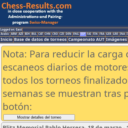
Logged on: Gast
Arabic
ARM
AZE
BIH
BUL
CAT
CHN
CRO
CZE
DEN
ENG
ESP
FAI
FIN
FRA
GER
GRE
INA
I
Inicio
Base de datos de torneos
Campeonato AUT
Imágenes
Nota: Para reducir la carga 
escaneos diarios de motor
todos los torneos finalizad
semanas se muestran tras p
botón:
Blitz Memorial Pablo Herrera- 18 de marzo 