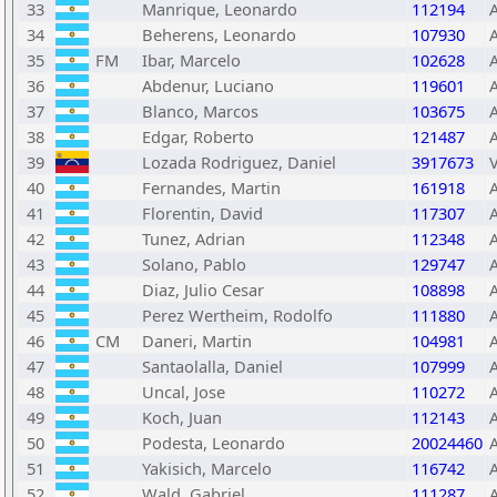
33
Manrique, Leonardo
112194
34
Beherens, Leonardo
107930
35
FM
Ibar, Marcelo
102628
36
Abdenur, Luciano
119601
37
Blanco, Marcos
103675
38
Edgar, Roberto
121487
39
Lozada Rodriguez, Daniel
3917673
40
Fernandes, Martin
161918
41
Florentin, David
117307
42
Tunez, Adrian
112348
43
Solano, Pablo
129747
44
Diaz, Julio Cesar
108898
45
Perez Wertheim, Rodolfo
111880
46
CM
Daneri, Martin
104981
47
Santaolalla, Daniel
107999
48
Uncal, Jose
110272
49
Koch, Juan
112143
50
Podesta, Leonardo
20024460
51
Yakisich, Marcelo
116742
52
Wald, Gabriel
111287