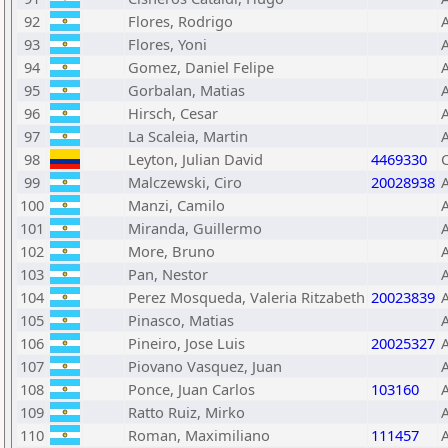
92
Flores, Rodrigo
93
Flores, Yoni
94
Gomez, Daniel Felipe
95
Gorbalan, Matias
96
Hirsch, Cesar
97
La Scaleia, Martin
98
Leyton, Julian David
4469330
99
Malczewski, Ciro
20028938
100
Manzi, Camilo
101
Miranda, Guillermo
102
More, Bruno
103
Pan, Nestor
104
Perez Mosqueda, Valeria Ritzabeth
20023839
105
Pinasco, Matias
106
Pineiro, Jose Luis
20025327
107
Piovano Vasquez, Juan
108
Ponce, Juan Carlos
103160
109
Ratto Ruiz, Mirko
110
Roman, Maximiliano
111457