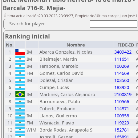
Barcala 716-R. Mejia-
Última actualización20.03.2023 23:09:27, Propietario/Última carga: Juan José
Search for player
Ranking inicial
No.
Nombre
FIDE-ID
1
IM
Abarca Gonzalez, Nicolas
3409422
2
IM
Bitelmajer, Martin
111651
3
IM
Tempone, Marcelo
100269
4
FM
Gomez, Carlos David
114669
5
IM
Dolezal, Cristian
103560
6
Cumpe, Lucas
183920
7
IM
Martinez, Carlos Alejandro
2100819
8
IM
Barrionuevo, Pablo
110566
9
Cuberli, Emiliano
114871
10
IM
Llanos, Guillermo
100358
11
FM
Wisniacki, Flavio
119229
12
WIM
Borda Rodas, Anapaola S.
152781
13
Asprelli, Gaspar
165891