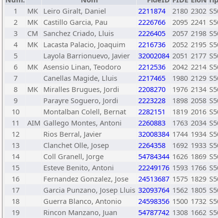
1
MK
Leiro Giralt, Daniel
2211874
2180
2302
S5
2
MK
Castillo Garcia, Pau
2226766
2095
2241
S5
3
CM
Sanchez Criado, Lluis
2226405
2057
2198
S5
4
MK
Lacasta Palacio, Joaquim
2216736
2052
2195
S5
5
Layola Barrionuevo, Javier
32002084
2051
2177
S5
6
MK
Asensio Linan, Teodoro
2212536
2042
2214
S5
7
Canellas Magide, Lluis
2217465
1980
2129
S5
8
MK
Miralles Brugues, Jordi
2208270
1976
2134
S5
9
Parayre Soguero, Jordi
2223228
1898
2058
S5
10
Montalban Colell, Bernat
2282151
1819
2016
S5
11
AIM
Gallego Montes, Antoni
2260883
1763
2034
S5
12
Rios Berral, Javier
32008384
1744
1934
S5
13
Clanchet Olle, Josep
2264358
1692
1933
S5
14
Coll Granell, Jorge
54784344
1626
1869
S5
15
Esteve Benito, Antoni
22249176
1593
1766
S5
16
Fernandez Gonzalez, Jose
24513687
1575
1829
S5
17
Garcia Punzano, Josep Lluis
32093764
1562
1805
S5
18
Guerra Blanco, Antonio
24598356
1500
1732
S5
19
Rincon Manzano, Juan
54787742
1308
1662
S5