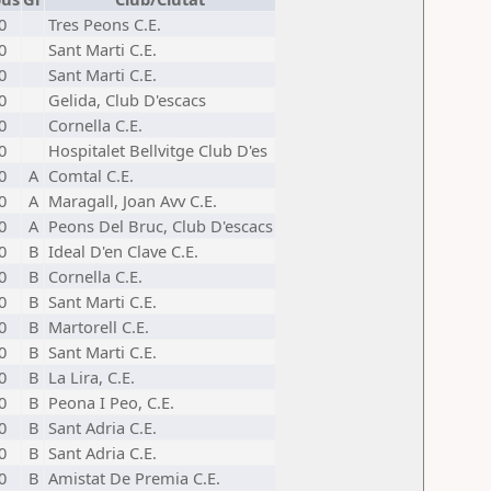
0
Tres Peons C.E.
0
Sant Marti C.E.
0
Sant Marti C.E.
0
Gelida, Club D'escacs
0
Cornella C.E.
0
Hospitalet Bellvitge Club D'es
0
A
Comtal C.E.
0
A
Maragall, Joan Avv C.E.
0
A
Peons Del Bruc, Club D'escacs
0
B
Ideal D'en Clave C.E.
0
B
Cornella C.E.
0
B
Sant Marti C.E.
0
B
Martorell C.E.
0
B
Sant Marti C.E.
0
B
La Lira, C.E.
0
B
Peona I Peo, C.E.
0
B
Sant Adria C.E.
0
B
Sant Adria C.E.
0
B
Amistat De Premia C.E.