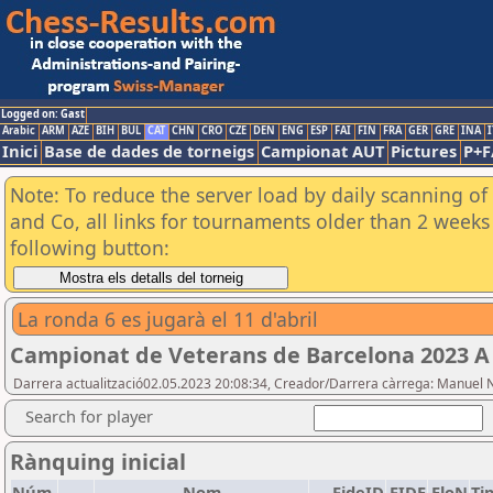
Logged on: Gast
Arabic
ARM
AZE
BIH
BUL
CAT
CHN
CRO
CZE
DEN
ENG
ESP
FAI
FIN
FRA
GER
GRE
INA
I
Inici
Base de dades de torneigs
Campionat AUT
Pictures
P+F
Note: To reduce the server load by daily scanning of 
and Co, all links for tournaments older than 2 weeks 
following button:
La ronda 6 es jugarà el 11 d'abril
Campionat de Veterans de Barcelona 2023 A
Darrera actualització02.05.2023 20:08:34, Creador/Darrera càrrega: Manuel 
Search for player
Rànquing inicial
Núm.
Nom
FideID
FIDE
EloN
Ti