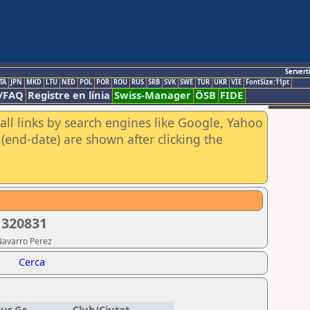
Servert
TA
JPN
MKD
LTU
NED
POL
POR
ROU
RUS
SRB
SVK
SWE
TUR
UKR
VIE
FontSize:11pt
/FAQ
Registre en línia
Swiss-Manager
ÖSB
FIDE
all links by search engines like Google, Yahoo
(end-date) are shown after clicking the
 320831
Navarro Perez
Cerca
pus
Gr
Club/Ciutat