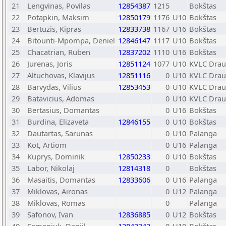
21
Lengvinas, Povilas
12854387
1215
Bokštas
22
Potapkin, Maksim
12850179
1176
U10
Bokštas
23
Bertuzis, Kipras
12833738
1167
U16
Bokštas
24
Bitounti-Mpompa, Deniel
12846147
1117
U10
Bokštas
25
Chacatrian, Ruben
12837202
1110
U16
Bokštas
26
Jurenas, Joris
12851124
1077
U10
KVLC Drau
27
Altuchovas, Klavijus
12851116
0
U10
KVLC Drau
28
Barvydas, Vilius
12853453
0
U10
KVLC Drau
29
Batavicius, Adomas
0
U10
KVLC Drau
30
Bertasius, Domantas
0
U16
Bokštas
31
Burdina, Elizaveta
12846155
0
U10
Bokštas
32
Dautartas, Sarunas
0
U10
Palanga
33
Kot, Artiom
0
U16
Palanga
34
Kuprys, Dominik
12850233
0
U10
Bokštas
35
Labor, Nikolaj
12814318
0
Bokštas
36
Masaitis, Domantas
12833606
0
U16
Palanga
37
Miklovas, Aironas
0
U12
Palanga
38
Miklovas, Romas
0
Palanga
39
Safonov, Ivan
12836885
0
U12
Bokštas