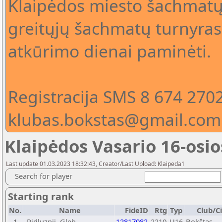
Klaipėdos miesto šachmatų
greitųjų šachmatų turnyras 
atkūrimo dienai paminėti.
Registracija SMS 8 674 270
klubas.bokstas@gmail.com 
Klaipėdos Vasario 16-osio
Last update 01.03.2023 18:32:43, Creator/Last Upload: Klaipeda1
Search for player
Starting rank
No.
Name
FideID
Rtg
Typ
Club/Ci
1
Pidluznij, Gleb
12817082
2210
U16
Bokštas