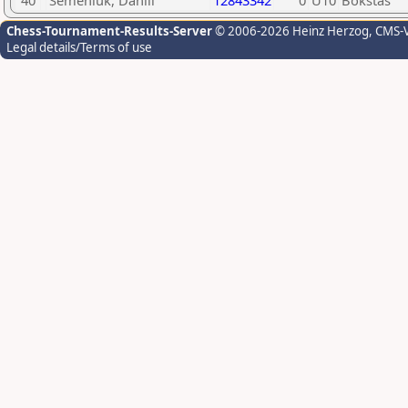
40
Semeniuk, Daniil
12843342
0
U10
Bokštas
Chess-Tournament-Results-Server
© 2006-2026 Heinz Herzog
, CMS-
Legal details/Terms of use