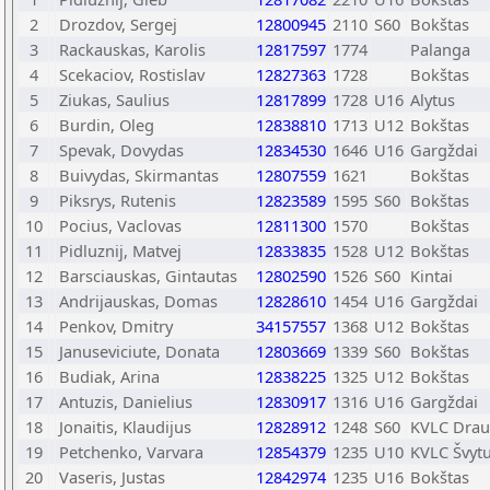
2
Drozdov, Sergej
12800945
2110
S60
Bokštas
3
Rackauskas, Karolis
12817597
1774
Palanga
4
Scekaciov, Rostislav
12827363
1728
Bokštas
5
Ziukas, Saulius
12817899
1728
U16
Alytus
6
Burdin, Oleg
12838810
1713
U12
Bokštas
7
Spevak, Dovydas
12834530
1646
U16
Gargždai
8
Buivydas, Skirmantas
12807559
1621
Bokštas
9
Piksrys, Rutenis
12823589
1595
S60
Bokštas
10
Pocius, Vaclovas
12811300
1570
Bokštas
11
Pidluznij, Matvej
12833835
1528
U12
Bokštas
12
Barsciauskas, Gintautas
12802590
1526
S60
Kintai
13
Andrijauskas, Domas
12828610
1454
U16
Gargždai
14
Penkov, Dmitry
34157557
1368
U12
Bokštas
15
Januseviciute, Donata
12803669
1339
S60
Bokštas
16
Budiak, Arina
12838225
1325
U12
Bokštas
17
Antuzis, Danielius
12830917
1316
U16
Gargždai
18
Jonaitis, Klaudijus
12828912
1248
S60
KVLC Drau
19
Petchenko, Varvara
12854379
1235
U10
KVLC Švyt
20
Vaseris, Justas
12842974
1235
U16
Bokštas