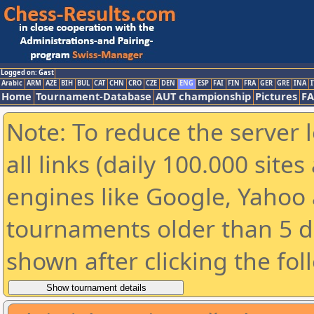
Logged on: Gast
Arabic
ARM
AZE
BIH
BUL
CAT
CHN
CRO
CZE
DEN
ENG
ESP
FAI
FIN
FRA
GER
GRE
INA
I
Home
Tournament-Database
AUT championship
Pictures
F
Note: To reduce the server 
all links (daily 100.000 sit
engines like Google, Yahoo a
tournaments older than 5 d
shown after clicking the fol