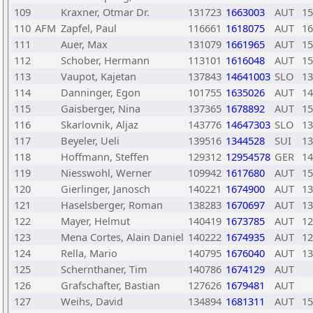
109
Kraxner, Otmar Dr.
131723
1663003
AUT
15
110
AFM
Zapfel, Paul
116661
1618075
AUT
16
111
Auer, Max
131079
1661965
AUT
15
112
Schober, Hermann
113101
1616048
AUT
15
113
Vaupot, Kajetan
137843
14641003
SLO
13
114
Danninger, Egon
101755
1635026
AUT
14
115
Gaisberger, Nina
137365
1678892
AUT
15
116
Skarlovnik, Aljaz
143776
14647303
SLO
13
117
Beyeler, Ueli
139516
1344528
SUI
13
118
Hoffmann, Steffen
129312
12954578
GER
14
119
Niesswohl, Werner
109942
1617680
AUT
15
120
Gierlinger, Janosch
140221
1674900
AUT
13
121
Haselsberger, Roman
138283
1670697
AUT
13
122
Mayer, Helmut
140419
1673785
AUT
12
123
Mena Cortes, Alain Daniel
140222
1674935
AUT
12
124
Rella, Mario
140795
1676040
AUT
13
125
Schernthaner, Tim
140786
1674129
AUT
126
Grafschafter, Bastian
127626
1679481
AUT
127
Weihs, David
134894
1681311
AUT
15