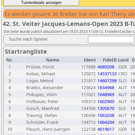
Es werden gesamt 36 Bretter live von Karl Theny ü
42. St. Veiter Jacques-Lemans-Open 2023 B-T
Die Seite wurde zuletzt aktualisiert am 18.07.2023 11:09:12, Ersteller/Letz
Suche nach Spieler
Startrangliste
Nr.
Name
Ident
FideID
Land
E
1
Prüsse, Horst
117688
4689208
GER
20
2
Kobas, Mihael
125072
14537133
CRO
19
3
Logar, Metod
121817
14607298
SLO
19
4
Bratko, Alexander
123624
1634968
AUT
19
5
Pokupec, Vilim
111021
1648969
AUT
20
6
Hofbauer, Peter
105313
1602900
AUT
19
7
Gosch, Manfred
134766
1305670
SUI
19
8
Traunig, Stefan
136436
1663208
AUT
19
9
Schröder, Frank
134712
1664204
AUT
19
10
Fleuch, Hans-Juergen
122138
4619617
GER
18