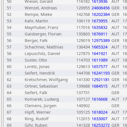
50
Wieser, Gerald
116182
1613936
AUT
18
51
Wenzel, Andreas
120955
24606456
GER
18
52
Rempe, Mieke
142768
16202384
GER
16
53
Kahr, Martin
106119
1673955
AUT
17
54
Mayrhuber, Franz
117016
1635832
AUT
16
55
Gaisberger, Florian
135803
1676911
AUT
17
56
Berger, Falk
129019
12975389
GER
18
57
Schachner, Matthias
136434
1665324
AUT
15
58
Lepuschitz, Daniel
127875
1641921
AUT
16
59
Suster, Otto
114703
1611089
AUT
18
60
Loretz, Jonas
129613
1657577
AUT
16
61
Seifert, Hendrik
144708
16241193
GER
16
62
Kretschmer, Wolfgang
141330
12921181
GER
16
63
Ortner, Sebastian
139688
1684515
AUT
17
64
Seifert, Falk
137751
GER
65
Komarek, Ludwig
107127
1616668
AUT
17
66
Clemens, Jürgen
140902
GER
67
Hipfl, Werner
105125
1618024
AUT
17
68
Ring, Rudolf
112015
1633007
AUT
17
69
Gihr, Ruben
141328
16253272
GER
16