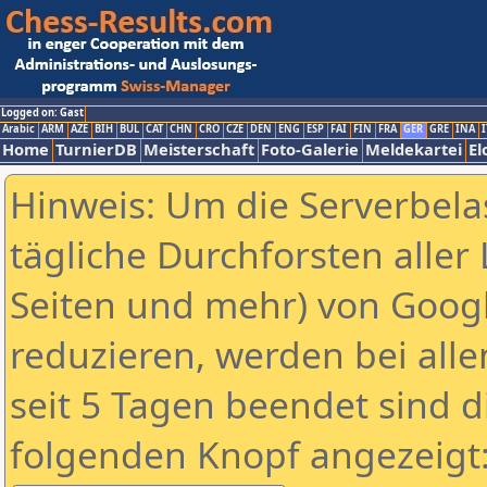
Logged on: Gast
Arabic
ARM
AZE
BIH
BUL
CAT
CHN
CRO
CZE
DEN
ENG
ESP
FAI
FIN
FRA
GER
GRE
INA
I
Home
TurnierDB
Meisterschaft
Foto-Galerie
Meldekartei
El
Hinweis: Um die Serverbela
tägliche Durchforsten aller 
Seiten und mehr) von Goog
reduzieren, werden bei alle
seit 5 Tagen beendet sind d
folgenden Knopf angezeigt