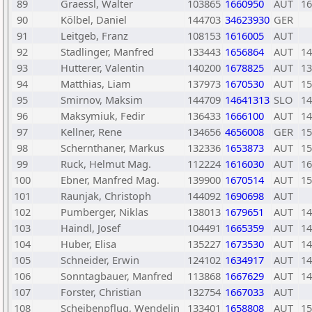
89
Graessl, Walter
103865
1660950
AUT
16
90
Kölbel, Daniel
144703
34623930
GER
91
Leitgeb, Franz
108153
1616005
AUT
92
Stadlinger, Manfred
133443
1656864
AUT
14
93
Hutterer, Valentin
140200
1678825
AUT
13
94
Matthias, Liam
137973
1670530
AUT
15
95
Smirnov, Maksim
144709
14641313
SLO
14
96
Maksymiuk, Fedir
136433
1666100
AUT
14
97
Kellner, Rene
134656
4656008
GER
15
98
Schernthaner, Markus
132336
1653873
AUT
15
99
Ruck, Helmut Mag.
112224
1616030
AUT
16
100
Ebner, Manfred Mag.
139900
1670514
AUT
15
101
Raunjak, Christoph
144092
1690698
AUT
102
Pumberger, Niklas
138013
1679651
AUT
14
103
Haindl, Josef
104491
1665359
AUT
14
104
Huber, Elisa
135227
1673530
AUT
14
105
Schneider, Erwin
124102
1634917
AUT
14
106
Sonntagbauer, Manfred
113868
1667629
AUT
14
107
Forster, Christian
132754
1667033
AUT
108
Scheibenpflug, Wendelin
133401
1658808
AUT
15