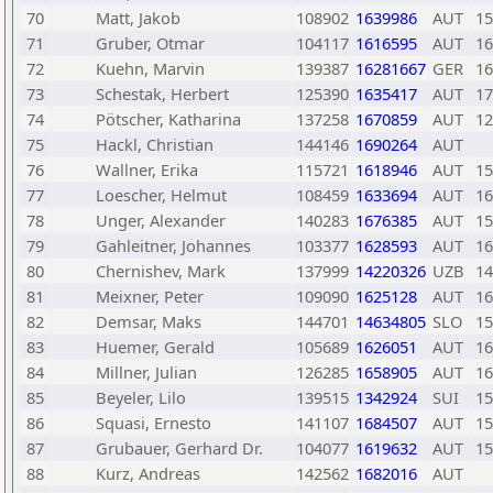
70
Matt, Jakob
108902
1639986
AUT
15
71
Gruber, Otmar
104117
1616595
AUT
16
72
Kuehn, Marvin
139387
16281667
GER
16
73
Schestak, Herbert
125390
1635417
AUT
17
74
Pötscher, Katharina
137258
1670859
AUT
12
75
Hackl, Christian
144146
1690264
AUT
76
Wallner, Erika
115721
1618946
AUT
15
77
Loescher, Helmut
108459
1633694
AUT
16
78
Unger, Alexander
140283
1676385
AUT
15
79
Gahleitner, Johannes
103377
1628593
AUT
16
80
Chernishev, Mark
137999
14220326
UZB
14
81
Meixner, Peter
109090
1625128
AUT
16
82
Demsar, Maks
144701
14634805
SLO
15
83
Huemer, Gerald
105689
1626051
AUT
16
84
Millner, Julian
126285
1658905
AUT
16
85
Beyeler, Lilo
139515
1342924
SUI
15
86
Squasi, Ernesto
141107
1684507
AUT
15
87
Grubauer, Gerhard Dr.
104077
1619632
AUT
15
88
Kurz, Andreas
142562
1682016
AUT