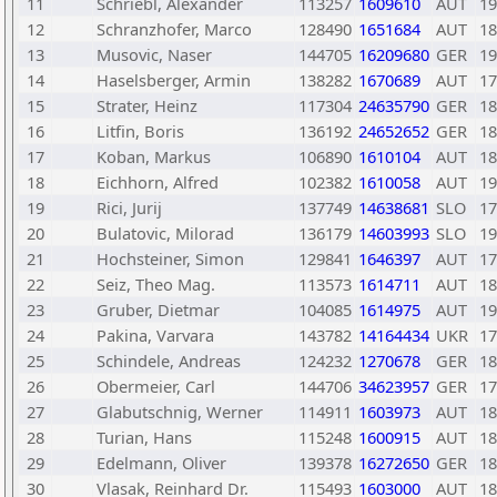
11
Schriebl, Alexander
113257
1609610
AUT
19
12
Schranzhofer, Marco
128490
1651684
AUT
18
13
Musovic, Naser
144705
16209680
GER
19
14
Haselsberger, Armin
138282
1670689
AUT
17
15
Strater, Heinz
117304
24635790
GER
18
16
Litfin, Boris
136192
24652652
GER
18
17
Koban, Markus
106890
1610104
AUT
18
18
Eichhorn, Alfred
102382
1610058
AUT
19
19
Rici, Jurij
137749
14638681
SLO
17
20
Bulatovic, Milorad
136179
14603993
SLO
19
21
Hochsteiner, Simon
129841
1646397
AUT
17
22
Seiz, Theo Mag.
113573
1614711
AUT
18
23
Gruber, Dietmar
104085
1614975
AUT
19
24
Pakina, Varvara
143782
14164434
UKR
17
25
Schindele, Andreas
124232
1270678
GER
18
26
Obermeier, Carl
144706
34623957
GER
17
27
Glabutschnig, Werner
114911
1603973
AUT
18
28
Turian, Hans
115248
1600915
AUT
18
29
Edelmann, Oliver
139378
16272650
GER
18
30
Vlasak, Reinhard Dr.
115493
1603000
AUT
18