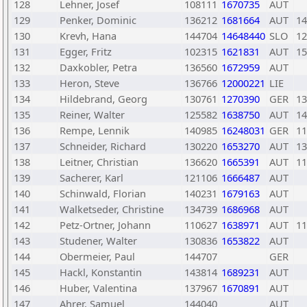
128
Lehner, Josef
108111
1670735
AUT
129
Penker, Dominic
136212
1681664
AUT
14
130
Krevh, Hana
144704
14648440
SLO
12
131
Egger, Fritz
102315
1621831
AUT
15
132
Daxkobler, Petra
136560
1672959
AUT
133
Heron, Steve
136766
12000221
LIE
134
Hildebrand, Georg
130761
1270390
GER
13
135
Reiner, Walter
125582
1638750
AUT
14
136
Rempe, Lennik
140985
16248031
GER
11
137
Schneider, Richard
130220
1653270
AUT
13
138
Leitner, Christian
136620
1665391
AUT
11
139
Sacherer, Karl
121106
1666487
AUT
140
Schinwald, Florian
140231
1679163
AUT
141
Walketseder, Christine
134739
1686968
AUT
142
Petz-Ortner, Johann
110627
1638971
AUT
11
143
Studener, Walter
130836
1653822
AUT
144
Obermeier, Paul
144707
GER
145
Hackl, Konstantin
143814
1689231
AUT
146
Huber, Valentina
137967
1670891
AUT
147
Ahrer, Samuel
144040
AUT