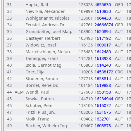
31
Hapke, Ralf
123028
4655630
GER
17
32
Newrkla, Alexander
109899
1610830
AUT
18
33
Wohlgenannt, Nicolas
133601
1664433
AUT
18
34
Feustel, Andreas Dr.
142761
24666874
GER
18
35
Granabetter, Josef Mag.
103904
1620894
AUT
18
36
Gasteyer, Herbert
103493
1617192
AUT
18
37
Widowitz, Josef
116135
1609017
AUT
18
38
Martetschläger, Stefan
123483
1642480
AUT
17
39
Tamegger, Franz
114781
1613928
AUT
18
40
Isola, Gernot Mag.
105803
1614240
AUT
18
41
Orec, Ilija
110206
14538172
CRO
18
42
Studener, Simon
127713
1653814
AUT
17
43
Bornet, Rene Dr.
101184
1619888
AUT
18
44
ACM
Wendl, Paul
127608
1658158
AUT
17
45
Sowka, Patrick
144710
16234944
GER
17
46
Schober, Peter
113106
1616072
AUT
18
47
Fritzl, Pius Jun.
103206
1631675
AUT
18
48
Moik, Franz
109402
1632701
AUT
17
49
Bachler, Wilhelm Ing.
100467
1608878
AUT
16