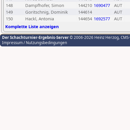
148
Dampfhofer, Simon
144210
1690477
AUT
149
Goritschnig, Dominik
144614
AUT
150
Hackl, Antonia
144654
1692577
AUT
Komplette Liste anzeigen
Der Schachturnier-Ergebnis-Server
© 2006-2026 Heinz Herzog
, CMS
Impressum / Nutzungsbedingungen