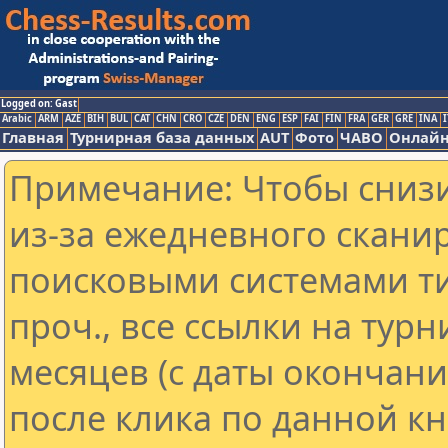
Logged on: Gast
Arabic
ARM
AZE
BIH
BUL
CAT
CHN
CRO
CZE
DEN
ENG
ESP
FAI
FIN
FRA
GER
GRE
INA
I
Главная
Турнирная база данных
AUT
Фото
ЧАВО
Онлайн
Примечание: Чтобы снизи
из-за ежедневного скани
поисковыми системами ти
проч., все ссылки на тур
месяцев (с даты окончан
после клика по данной кн