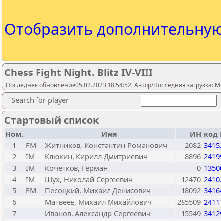
Отобразить дополнительну
Chess Fight Night. Blitz IV-VIII
Последнее обновление05.02.2023 18:54:52, Автор/Последняя загрузка: Mo
Search for player
Стартовый список
Ном.
Имя
ИН
код 
1
FM
Житников, Константин Романович
2082
3415
2
IM
Клюкин, Кирилл Дмитриевич
8896
2419
3
IM
Кочетков, Герман
0
1350
4
IM
Шух, Николай Сергеевич
12470
2410
5
FM
Песоцкий, Михаил Денисович
18092
3416
6
Матвеев, Михаил Михайлович
285509
2411
7
Иванов, Александр Сергеевич
15549
3412