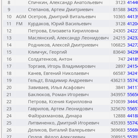
8
Спичкин, Александр Анатольевич
3123
4144
9
Степанов, Артем Дмитриевич
81588
3425
10
AGM
Осетров, Дмитрий Витальевич
10365
4413
11
FM
Курдаков, Юрий Васильевич
3128
4120
12
Петрова, Елизавета Кирилловна
24305
2422
13
Маслянский, Александр Леонидович
24215
2423
14
Родников, Алексей Дмитриевич
106825
3427
15
Климчук, Георгий
83640
3429
16
Солдатенков, Антон
747
2418
17
Торгаев, Игорь Владимирович
2897
2415
18
Канев, Евгений Николаевич
66587
3424
19
Гельдт, Владимир Андреевич
436213
5574
20
Завиваев, Илья Асафович
3841
3411
21
Баклюков, Роман Игоревич
343957
5565
22
Петрова, Ксения Кирилловна
210039
3444
23
Гаврилов, Артем Леонидович
325670
5565
24
Файзрахманова, Динара
12888
4418
25
Литвиненко, Дмитрий Игоревич
435393
5574
26
Деликов, Виталий Валерьевич
369683
5568
27
Орлов, Фёдор Алексеевич
208915
5570