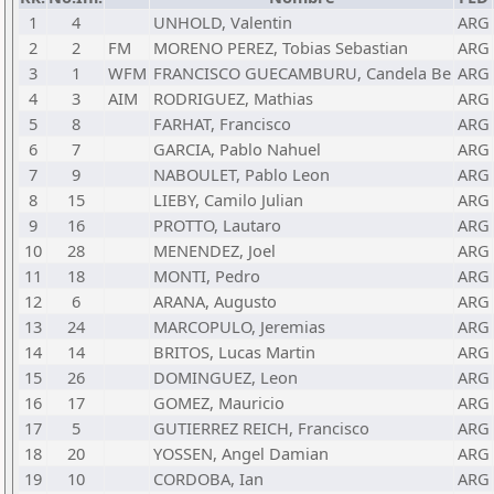
1
4
UNHOLD, Valentin
ARG
2
2
FM
MORENO PEREZ, Tobias Sebastian
ARG
3
1
WFM
FRANCISCO GUECAMBURU, Candela Be
ARG
4
3
AIM
RODRIGUEZ, Mathias
ARG
5
8
FARHAT, Francisco
ARG
6
7
GARCIA, Pablo Nahuel
ARG
7
9
NABOULET, Pablo Leon
ARG
8
15
LIEBY, Camilo Julian
ARG
9
16
PROTTO, Lautaro
ARG
10
28
MENENDEZ, Joel
ARG
11
18
MONTI, Pedro
ARG
12
6
ARANA, Augusto
ARG
13
24
MARCOPULO, Jeremias
ARG
14
14
BRITOS, Lucas Martin
ARG
15
26
DOMINGUEZ, Leon
ARG
16
17
GOMEZ, Mauricio
ARG
17
5
GUTIERREZ REICH, Francisco
ARG
18
20
YOSSEN, Angel Damian
ARG
19
10
CORDOBA, Ian
ARG