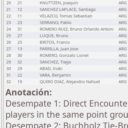
20
21
KNUTTZEN, Joaquin
ARG
21
12
SANCHEZ LAPLACE, Santiago
ARG
22
11
VELAZCO, Tomas Sebastian
ARG
23
23
SERRANO, Pablo
ARG
24
31
ROMERO RUIZ, Bruno Orlando Antoni
ARG
25
27
LUQUE, Bruno
ARG
26
25
BRITOS, Franco
ARG
27
13
PARRILLA, Juan Jose
ARG
28
30
ROMERO, Gonzalo Lionel
ARG
29
32
SANCHEZ, Tiago
ARG
30
29
ABAD, Inaki
ARG
31
22
VARA, Benjamin
ARG
32
19
QUIRO DIAZ, Alejandro Nahuel
ARG
Anotación:
Desempate 1: Direct Encounter
players in the same point gro
Desempate 2: Buchholz Tie-Bre