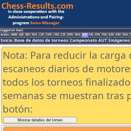
Logged on: Gast
Arabic
ARM
AZE
BIH
BUL
CAT
CHN
CRO
CZE
DEN
ENG
ESP
FAI
FIN
FRA
GER
GRE
INA
I
Inicio
Base de datos de torneos
Campeonato AUT
Imágenes
Nota: Para reducir la carga 
escaneos diarios de motor
todos los torneos finalizad
semanas se muestran tras p
botón: